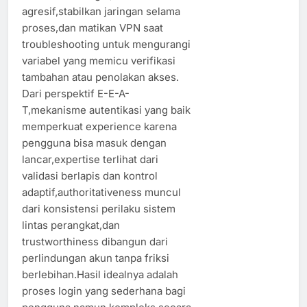
agresif,stabilkan jaringan selama
proses,dan matikan VPN saat
troubleshooting untuk mengurangi
variabel yang memicu verifikasi
tambahan atau penolakan akses.
Dari perspektif E-E-A-
T,mekanisme autentikasi yang baik
memperkuat experience karena
pengguna bisa masuk dengan
lancar,expertise terlihat dari
validasi berlapis dan kontrol
adaptif,authoritativeness muncul
dari konsistensi perilaku sistem
lintas perangkat,dan
trustworthiness dibangun dari
perlindungan akun tanpa friksi
berlebihan.Hasil idealnya adalah
proses login yang sederhana bagi