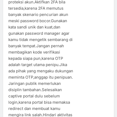
proteksi akun.Aktifkan 2FA bila
tersedia,karena 2FA memutus
banyak skenario pencurian akun
meski password bocor.Gunakan
kata sandi unik dan kuat,dan
gunakan password manager agar
kamu tidak mengetik sembarang di
banyak tempat.Jangan pernah
membagikan kode verifikasi
kepada siapa pun,karena OTP
adalah target utama penipu.Jika
ada pihak yang mengaku dukungan
meminta OTP,anggap itu penipuan.
Jaringan publik memerlukan
disiplin tambahan.Selesaikan
captive portal dulu sebelum
login,karena portal bisa memaksa
redirect dan membuat kamu
mengira link salah.Hindari aktivitas