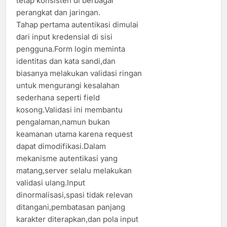
tetap konsisten di berbagai
perangkat dan jaringan.
Tahap pertama autentikasi dimulai
dari input kredensial di sisi
pengguna.Form login meminta
identitas dan kata sandi,dan
biasanya melakukan validasi ringan
untuk mengurangi kesalahan
sederhana seperti field
kosong.Validasi ini membantu
pengalaman,namun bukan
keamanan utama karena request
dapat dimodifikasi.Dalam
mekanisme autentikasi yang
matang,server selalu melakukan
validasi ulang.Input
dinormalisasi,spasi tidak relevan
ditangani,pembatasan panjang
karakter diterapkan,dan pola input