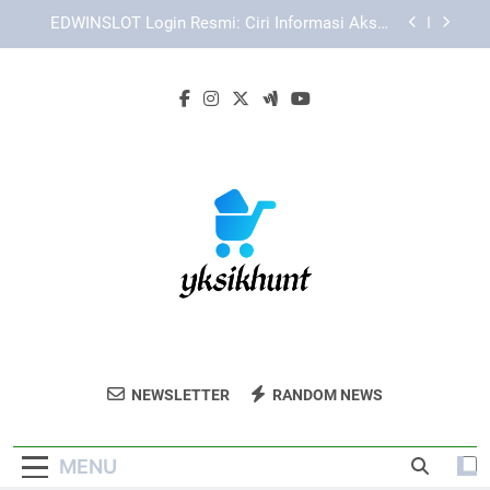
Skip
Login Edwinslot Terbaru untuk Akses Akun yang
to
Lebih Stabil dan Aman
content
Cara Menjaga Keamanan Data Saat Lebah4D
Login dengan Langkah yang Lebih Aman dan
Terarah
TIARA4D Link Alternatif dengan Sistem Akses
yang Lebih Terarah
EDWINSLOT Login Resmi: Ciri Informasi Akses
yang Perlu Diperhatikan
Login Edwinslot Terbaru untuk Akses Akun yang
Lebih Stabil dan Aman
Cara Menjaga Keamanan Data Saat Lebah4D
Login dengan Langkah yang Lebih Aman dan
Terarah
Yksi Khunt
Temukan Koleksi Fashion Terbaru Di Yksi
NEWSLETTER
RANDOM NEWS
Khunt. Belanja Online Mudah Dan Aman
Dengan Berbagai Pilihan Gaya.
MENU