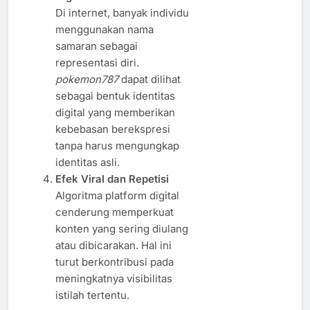
Di internet, banyak individu
menggunakan nama
samaran sebagai
representasi diri.
pokemon787
dapat dilihat
sebagai bentuk identitas
digital yang memberikan
kebebasan berekspresi
tanpa harus mengungkap
identitas asli.
Efek Viral dan Repetisi
Algoritma platform digital
cenderung memperkuat
konten yang sering diulang
atau dibicarakan. Hal ini
turut berkontribusi pada
meningkatnya visibilitas
istilah tertentu.