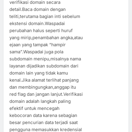
verifikasi domain secara
detail.Baca domain dengan
teliti,terutama bagian inti sebelum
ekstensi domain.Waspadai
perubahan halus seperti huruf
yang mirip,penambahan angka,atau
ejaan yang tampak “hampir
sama”.Waspadai juga pola
subdomain menipu,misalnya nama
layanan dijadikan subdomain dari
domain lain yang tidak kamu
kenal.Jika alamat terlihat panjang
dan membingungkan,anggap itu
red flag dan jangan lanjut.Verifikasi
domain adalah langkah paling
efektif untuk mencegah
kebocoran data karena sebagian
besar pencurian data terjadi saat
pengguna memasukkan kredensial