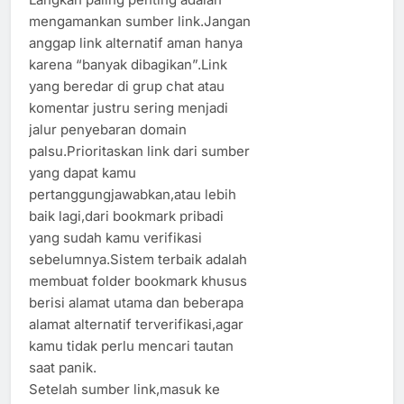
mengamankan sumber link.Jangan
anggap link alternatif aman hanya
karena “banyak dibagikan”.Link
yang beredar di grup chat atau
komentar justru sering menjadi
jalur penyebaran domain
palsu.Prioritaskan link dari sumber
yang dapat kamu
pertanggungjawabkan,atau lebih
baik lagi,dari bookmark pribadi
yang sudah kamu verifikasi
sebelumnya.Sistem terbaik adalah
membuat folder bookmark khusus
berisi alamat utama dan beberapa
alamat alternatif terverifikasi,agar
kamu tidak perlu mencari tautan
saat panik.
Setelah sumber link,masuk ke