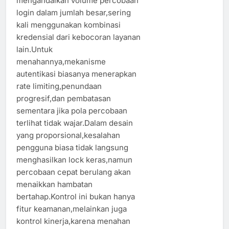
mengandalkan volume percobaan
login dalam jumlah besar,sering
kali menggunakan kombinasi
kredensial dari kebocoran layanan
lain.Untuk
menahannya,mekanisme
autentikasi biasanya menerapkan
rate limiting,penundaan
progresif,dan pembatasan
sementara jika pola percobaan
terlihat tidak wajar.Dalam desain
yang proporsional,kesalahan
pengguna biasa tidak langsung
menghasilkan lock keras,namun
percobaan cepat berulang akan
menaikkan hambatan
bertahap.Kontrol ini bukan hanya
fitur keamanan,melainkan juga
kontrol kinerja,karena menahan