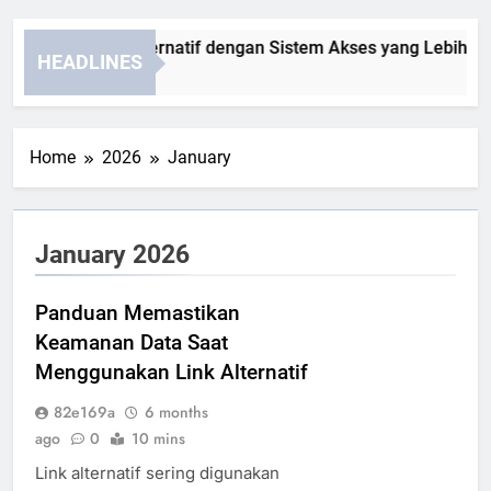
ARA4D Link Alternatif dengan Sistem Akses yang Lebih Terar
HEADLINES
Weeks Ago
Home
2026
January
January 2026
Panduan Memastikan
Keamanan Data Saat
Menggunakan Link Alternatif
82e169a
6 months
ago
0
10 mins
Link alternatif sering digunakan