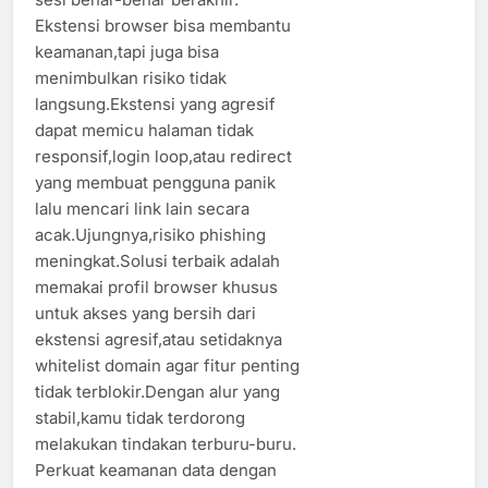
Ekstensi browser bisa membantu
keamanan,tapi juga bisa
menimbulkan risiko tidak
langsung.Ekstensi yang agresif
dapat memicu halaman tidak
responsif,login loop,atau redirect
yang membuat pengguna panik
lalu mencari link lain secara
acak.Ujungnya,risiko phishing
meningkat.Solusi terbaik adalah
memakai profil browser khusus
untuk akses yang bersih dari
ekstensi agresif,atau setidaknya
whitelist domain agar fitur penting
tidak terblokir.Dengan alur yang
stabil,kamu tidak terdorong
melakukan tindakan terburu-buru.
Perkuat keamanan data dengan