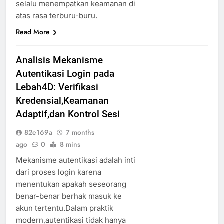
selalu menempatkan keamanan di
atas rasa terburu-buru.
Read More
Analisis Mekanisme
Autentikasi Login pada
Lebah4D: Verifikasi
Kredensial,Keamanan
Adaptif,dan Kontrol Sesi
82e169a
7 months
ago
0
8 mins
Mekanisme autentikasi adalah inti
dari proses login karena
menentukan apakah seseorang
benar-benar berhak masuk ke
akun tertentu.Dalam praktik
modern,autentikasi tidak hanya