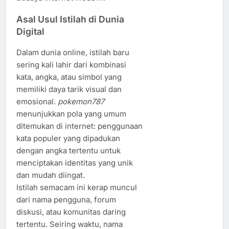
Asal Usul Istilah di Dunia
Digital
Dalam dunia online, istilah baru
sering kali lahir dari kombinasi
kata, angka, atau simbol yang
memiliki daya tarik visual dan
emosional.
pokemon787
menunjukkan pola yang umum
ditemukan di internet: penggunaan
kata populer yang dipadukan
dengan angka tertentu untuk
menciptakan identitas yang unik
dan mudah diingat.
Istilah semacam ini kerap muncul
dari nama pengguna, forum
diskusi, atau komunitas daring
tertentu. Seiring waktu, nama