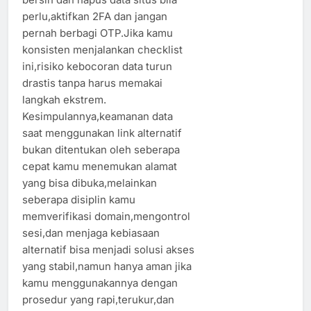
perlu,aktifkan 2FA dan jangan
pernah berbagi OTP.Jika kamu
konsisten menjalankan checklist
ini,risiko kebocoran data turun
drastis tanpa harus memakai
langkah ekstrem.
Kesimpulannya,keamanan data
saat menggunakan link alternatif
bukan ditentukan oleh seberapa
cepat kamu menemukan alamat
yang bisa dibuka,melainkan
seberapa disiplin kamu
memverifikasi domain,mengontrol
sesi,dan menjaga kebiasaan
alternatif bisa menjadi solusi akses
yang stabil,namun hanya aman jika
kamu menggunakannya dengan
prosedur yang rapi,terukur,dan