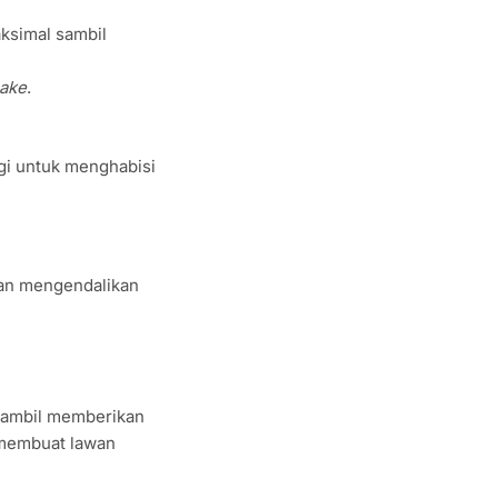
ksimal sambil
ake
.
i untuk menghabisi
dan mengendalikan
sambil memberikan
 membuat lawan