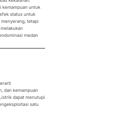
tau kekalahan.
ki kemampuan untuk
fek status untuk
 menyerang, tetapi
 melakukan
mendominasi medan
erarti
an, dan kemampuan
Listrik dapat menutupi
ngeksploitasi satu