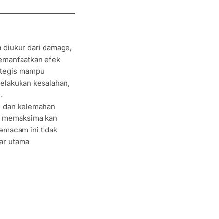
 diukur dari damage,
emanfaatkan efek
ategis mampu
elakukan kesalahan,
.
an dan kelemahan
an memaksimalkan
semacam ini tidak
lar utama