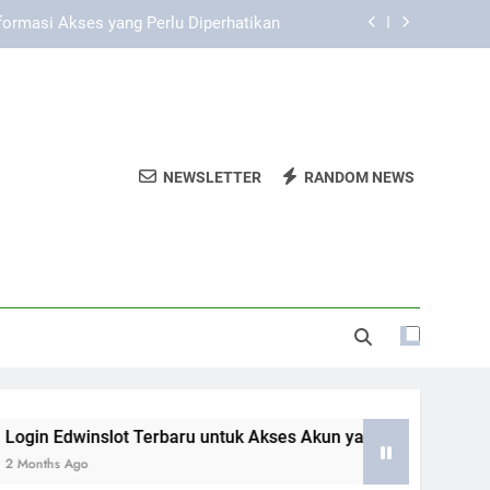
formasi Akses yang Perlu Diperhatikan
Akses Akun yang Lebih Stabil dan Aman
Langkah yang Lebih Aman dan Terarah
engan Sistem Akses yang Lebih Terarah
NEWSLETTER
RANDOM NEWS
formasi Akses yang Perlu Diperhatikan
Akses Akun yang Lebih Stabil dan Aman
Dan Aman Dengan Berbagai Pilihan Gaya.
Langkah yang Lebih Aman dan Terarah
slot Terbaru untuk Akses Akun yang Lebih Stabil dan Aman