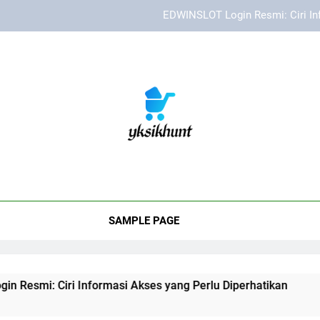
EDWINSLOT Login Resmi: Ciri In
Login Edwinslot Terbaru untuk 
Cara Menjaga Keamanan Data Saat Lebah4D Login dengan 
TIARA4D Link Alternatif d
EDWINSLOT Login Resmi: Ciri In
Login Edwinslot Terbaru untuk 
i Khunt
oleksi Fashion Terbaru Di Yksi Khunt. Belanja Online Mudah 
Cara Menjaga Keamanan Data Saat Lebah4D Login dengan 
SAMPLE PAGE
ri Informasi Akses yang Perlu Diperhatikan
Login Edwin
2 Months Ago