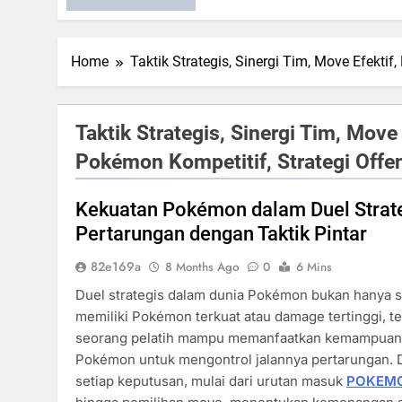
Home
Taktik Strategis, Sinergi Tim, Move Efekt
Taktik Strategis, Sinergi Tim, Mov
Pokémon Kompetitif, Strategi Offe
Kekuatan Pokémon dalam Duel Strat
Pertarungan dengan Taktik Pintar
82e169a
8 Months Ago
0
6 Mins
Duel strategis dalam dunia Pokémon bukan hanya s
memiliki Pokémon terkuat atau damage tertinggi, t
seorang pelatih mampu memanfaatkan kemampuan,
Pokémon untuk mengontrol jalannya pertarungan. D
setiap keputusan, mulai dari urutan masuk
POKEMO