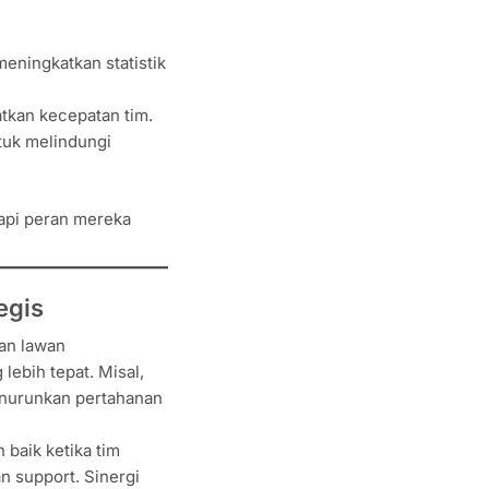
eningkatkan statistik
tkan kecepatan tim.
uk melindungi
tapi peran mereka
egis
n lawan
ebih tepat. Misal,
nurunkan pertahanan
 baik ketika tim
n support. Sinergi