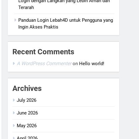
Login dengan Langkah yang Lebih Aman dan
Terarah
Panduan Login Lebah4D untuk Pengguna yang
Ingin Akses Praktis
Recent Comments
A WordPress Commenter
on
Hello world!
Archives
July 2026
June 2026
May 2026
April 2026