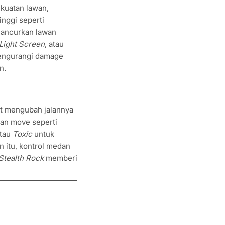
kuatan lawan,
inggi seperti
hancurkan lawan
Light Screen
, atau
engurangi damage
n.
t mengubah jalannya
an move seperti
atau
Toxic
untuk
 itu, kontrol medan
Stealth Rock
memberi