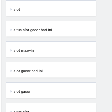
slot
situs slot gacor hari ini
slot maxwin
slot gacor hari ini
slot gacor
situs slot