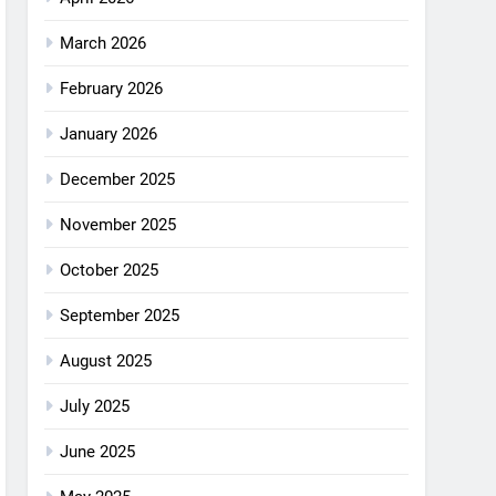
March 2026
February 2026
January 2026
December 2025
November 2025
October 2025
September 2025
August 2025
July 2025
June 2025