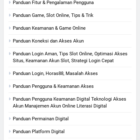
Panduan Fitur & Pengalaman Pengguna
Panduan Game, Slot Online, Tips & Trik
Panduan Keamanan & Game Online
Panduan Koneksi dan Akses Akun
Panduan Login Aman, Tips Slot Online, Optimasi Akses
Situs, Keamanan Akun Slot, Strategi Login Cepat
Panduan Login, Horas88, Masalah Akses
Panduan Pengguna & Keamanan Akses
Panduan Pengguna Keamanan Digital Teknologi Akses
Akun Manajemen Akun Online Literasi Digital
Panduan Permainan Digital
Panduan Platform Digital