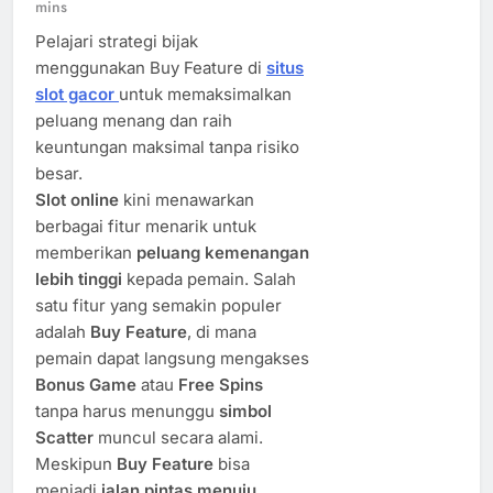
mins
Pelajari strategi bijak
menggunakan Buy Feature di
situs
slot gacor
untuk memaksimalkan
peluang menang dan raih
keuntungan maksimal tanpa risiko
besar.
Slot online
kini menawarkan
berbagai fitur menarik untuk
memberikan
peluang kemenangan
lebih tinggi
kepada pemain. Salah
satu fitur yang semakin populer
adalah
Buy Feature
, di mana
pemain dapat langsung mengakses
Bonus Game
atau
Free Spins
tanpa harus menunggu
simbol
Scatter
muncul secara alami.
Meskipun
Buy Feature
bisa
menjadi
jalan pintas menuju