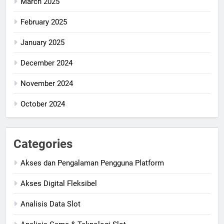
March 2025
February 2025
January 2025
December 2024
November 2024
October 2024
Categories
Akses dan Pengalaman Pengguna Platform
Akses Digital Fleksibel
Analisis Data Slot