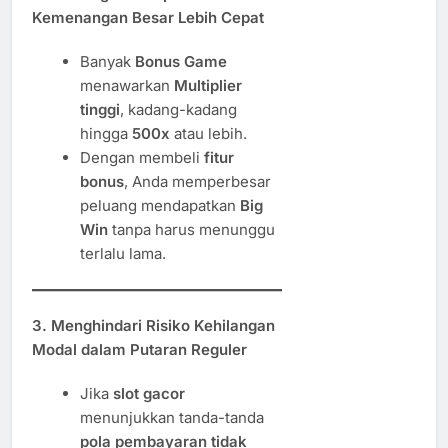
Kemenangan Besar Lebih Cepat
Banyak
Bonus Game
menawarkan
Multiplier
tinggi
, kadang-kadang
hingga
500x
atau lebih.
Dengan membeli
fitur
bonus
, Anda memperbesar
peluang mendapatkan
Big
Win
tanpa harus menunggu
terlalu lama.
3.
Menghindari Risiko Kehilangan
Modal dalam Putaran Reguler
Jika
slot gacor
menunjukkan tanda-tanda
pola pembayaran tidak