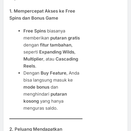
1.
Mempercepat Akses ke Free
Spins dan Bonus Game
Free Spins
biasanya
memberikan
putaran gratis
dengan
fitur tambahan
,
seperti
Expanding Wilds
,
Multiplier
, atau
Cascading
Reels
.
Dengan
Buy Feature
, Anda
bisa langsung masuk ke
mode bonus
dan
menghindari
putaran
kosong
yang hanya
menguras saldo.
2.
Peluang Mendapatkan