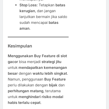
Stop Loss:
Tetapkan
batas
kerugian
, dan jangan
lanjutkan bermain jika saldo
sudah mencapai
batas
aman
.
Kesimpulan
Menggunakan Buy Feature di slot
gacor
bisa menjadi
strategi jitu
untuk
mendapatkan kemenangan
besar
dengan
waktu lebih singkat
.
Namun, penggunaan
Buy Feature
perlu dilakukan dengan
bijak
dan
perhitungan matang
, terutama
untuk
menghindari risiko modal
habis terlalu cepat
.