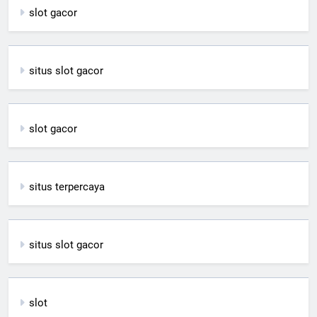
slot gacor
situs slot gacor
slot gacor
situs terpercaya
situs slot gacor
slot