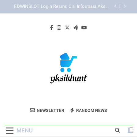
Skip
Login Edwinslot Terbaru untuk Akses Akun yang
to
Lebih Stabil dan Aman
content
Cara Menjaga Keamanan Data Saat Lebah4D
Login dengan Langkah yang Lebih Aman dan
Terarah
TIARA4D Link Alternatif dengan Sistem Akses
yang Lebih Terarah
EDWINSLOT Login Resmi: Ciri Informasi Akses
yang Perlu Diperhatikan
Login Edwinslot Terbaru untuk Akses Akun yang
Lebih Stabil dan Aman
Cara Menjaga Keamanan Data Saat Lebah4D
Login dengan Langkah yang Lebih Aman dan
Terarah
Yksi Khunt
Temukan Koleksi Fashion Terbaru Di Yksi
NEWSLETTER
RANDOM NEWS
Khunt. Belanja Online Mudah Dan Aman
Dengan Berbagai Pilihan Gaya.
MENU