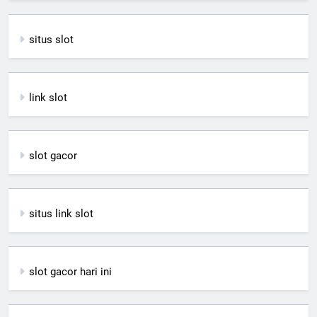
situs slot
link slot
slot gacor
situs link slot
slot gacor hari ini