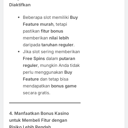
Diaktifkan
Beberapa slot memiliki
Buy
Feature murah
, tetapi
pastikan
fitur bonus
memberikan
nilai lebih
daripada
taruhan reguler
.
Jika slot sering memberikan
Free Spins
dalam
putaran
reguler
, mungkin Anda tidak
perlu menggunakan
Buy
Feature
dan tetap bisa
mendapatkan
bonus game
secara gratis.
4.
Manfaatkan Bonus Kasino
untuk Membeli Fitur dengan
Risiko Lebih Rendah