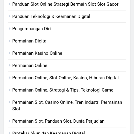
Panduan Slot Online Strategi Bermain Slot Slot Gacor
Panduan Teknologi & Keamanan Digital
Pengembangan Diri
Permainan Digital
Permainan Kasino Online
Permainan Online
Permainan Online, Slot Online, Kasino, Hiburan Digital
Permainan Online, Strategi & Tips, Teknologi Game
Permainan Slot, Casino Online, Tren Industri Permainan
Slot
Permainan Slot, Panduan Slot, Dunia Perjudian
Proteksi Akun dan Keamanan Digital