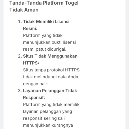
Tanda-Tanda Platform Togel
Tidak Aman
Tidak Memiliki Lisensi
Resmi:
Platform yang tidak
menunjukkan bukti lisensi
resmi patut dicurigai.
Situs Tidak Menggunakan
HTTPS:
Situs tanpa protokol HTTPS
tidak melindungi data Anda
dengan baik.
Layanan Pelanggan Tidak
Responsif:
Platform yang tidak memiliki
layanan pelanggan yang
responsif sering kali
menunjukkan kurangnya