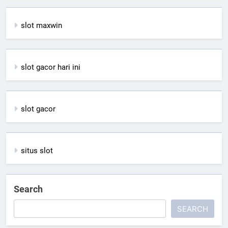
slot maxwin
slot gacor hari ini
slot gacor
situs slot
Search
SEARCH