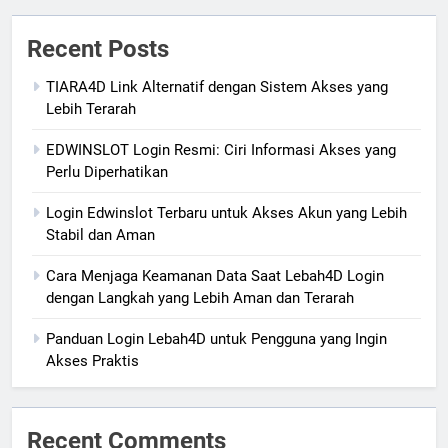
Recent Posts
TIARA4D Link Alternatif dengan Sistem Akses yang
Lebih Terarah
EDWINSLOT Login Resmi: Ciri Informasi Akses yang
Perlu Diperhatikan
Login Edwinslot Terbaru untuk Akses Akun yang Lebih
Stabil dan Aman
Cara Menjaga Keamanan Data Saat Lebah4D Login
dengan Langkah yang Lebih Aman dan Terarah
Panduan Login Lebah4D untuk Pengguna yang Ingin
Akses Praktis
Recent Comments