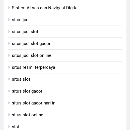
Sistem Akses dan Navigasi Digital
situs judi
situs judi slot
situs judi slot gacor
situs judi slot online
situs resmi terpercaya
situs slot
situs slot gacor
situs slot gacor hari ini
situs slot online
slot