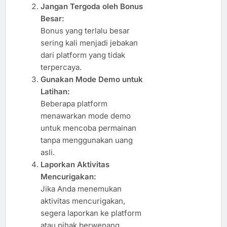
Jangan Tergoda oleh Bonus
Besar:
Bonus yang terlalu besar
sering kali menjadi jebakan
dari platform yang tidak
terpercaya.
Gunakan Mode Demo untuk
Latihan:
Beberapa platform
menawarkan mode demo
untuk mencoba permainan
tanpa menggunakan uang
asli.
Laporkan Aktivitas
Mencurigakan:
Jika Anda menemukan
aktivitas mencurigakan,
segera laporkan ke platform
atau pihak berwenang