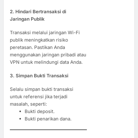
2. Hindari Bertransaksi di
Jaringan Publik
Transaksi melalui jaringan Wi-Fi
publik meningkatkan risiko
peretasan. Pastikan Anda
menggunakan jaringan pribadi atau
VPN untuk melindungi data Anda.
3. Simpan Bukti Transaksi
Selalu simpan bukti transaksi
untuk referensi jika terjadi
masalah, seperti:
Bukti deposit.
Bukti penarikan dana.