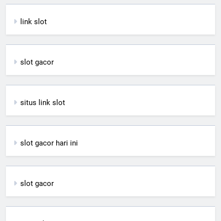
link slot
slot gacor
situs link slot
slot gacor hari ini
slot gacor