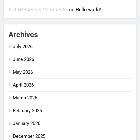
A WordPress Commenter
on
Hello world!
Archives
July 2026
June 2026
May 2026
April 2026
March 2026
February 2026
January 2026
December 2025