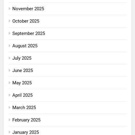
November 2025
October 2025
September 2025
August 2025
July 2025
June 2025
May 2025
April 2025
March 2025
February 2025
January 2025