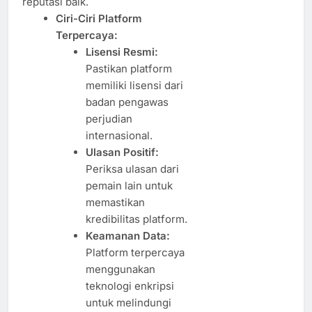
reputasi baik.
Ciri-Ciri Platform
Terpercaya:
Lisensi Resmi:
Pastikan platform
memiliki lisensi dari
badan pengawas
perjudian
internasional.
Ulasan Positif:
Periksa ulasan dari
pemain lain untuk
memastikan
kredibilitas platform.
Keamanan Data:
Platform terpercaya
menggunakan
teknologi enkripsi
untuk melindungi