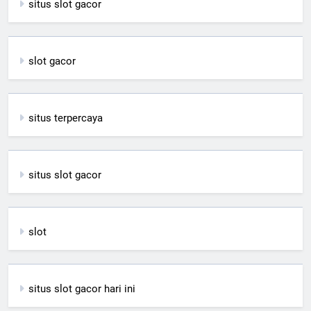
situs slot gacor
slot gacor
situs terpercaya
situs slot gacor
slot
situs slot gacor hari ini