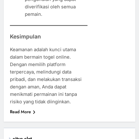
diverifikasi oleh semua
pemain.
Kesimpulan
Keamanan adalah kunci utama
dalam bermain togel online.
Dengan memilih platform
terpercaya, melindungi data
pribadi, dan melakukan transaksi
dengan aman, Anda dapat
menikmati permainan ini tanpa
risiko yang tidak diinginkan.
Read More