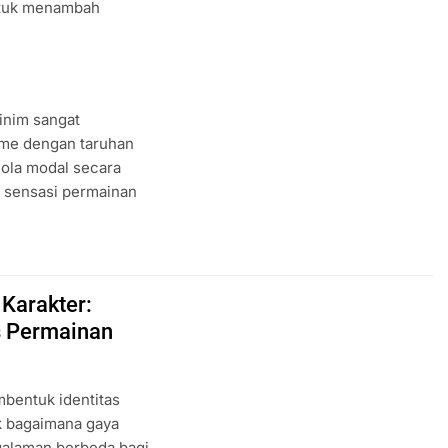
ntuk menambah
inim sangat
ame dengan taruhan
lola modal secara
ti sensasi permainan
 Karakter:
s Permainan
mbentuk identitas
k bagaimana gaya
ngalaman berbeda bagi