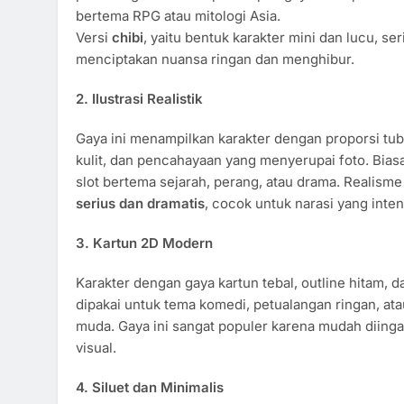
bertema RPG atau mitologi Asia.
Versi
chibi
, yaitu bentuk karakter mini dan lucu, s
menciptakan nuansa ringan dan menghibur.
2.
Ilustrasi Realistik
Gaya ini menampilkan karakter dengan proporsi tub
kulit, dan pencahayaan yang menyerupai foto. Bia
slot bertema sejarah, perang, atau drama. Realis
serius dan dramatis
, cocok untuk narasi yang inten
3.
Kartun 2D Modern
Karakter dengan gaya kartun tebal, outline hitam, 
dipakai untuk tema komedi, petualangan ringan, ata
muda. Gaya ini sangat populer karena mudah diing
visual.
4.
Siluet dan Minimalis