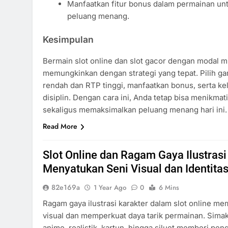
Manfaatkan fitur bonus dalam permainan u
peluang menang.
Kesimpulan
Bermain slot online dan slot gacor dengan modal m
memungkinkan dengan strategi yang tepat. Pilih g
rendah dan RTP tinggi, manfaatkan bonus, serta ke
disiplin. Dengan cara ini, Anda tetap bisa menikma
sekaligus memaksimalkan peluang menang hari ini.
Read More
Slot Online dan Ragam Gaya Ilustrasi
Menyatukan Seni Visual dan Identita
82e169a
1 Year Ago
0
6 Mins
Ragam gaya ilustrasi karakter dalam slot online me
visual dan memperkuat daya tarik permainan. Sima
anime, realistik, kartun, hingga siluet memberi pe