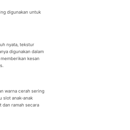
ering digunakan untuk
uh nyata, tekstur
sanya digunakan dalam
me memberikan kesan
s.
dan warna cerah sering
u slot anak-anak
at dan ramah secara