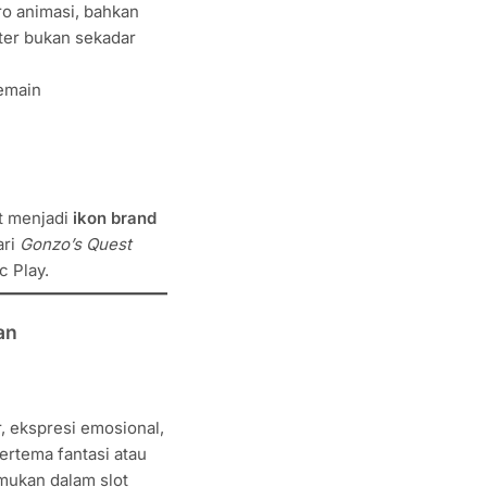
ro animasi, bahkan
akter bukan sekadar
emain
at menjadi
ikon brand
ari
Gonzo’s Quest
c Play.
an
, ekspresi emosional,
ertema fantasi atau
mukan dalam slot