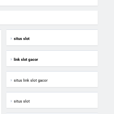
situs slot
link slot gacor
situs link slot gacor
situs slot