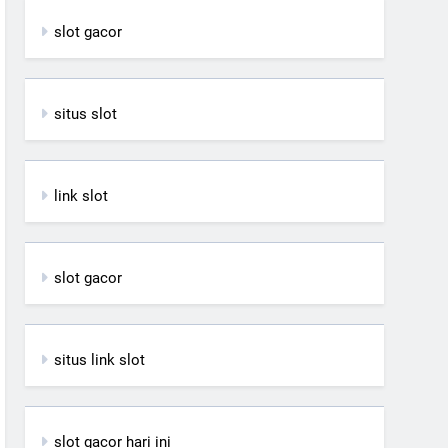
slot gacor
situs slot
link slot
slot gacor
situs link slot
slot gacor hari ini