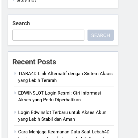
Search
SEARCH
Recent Posts
TIARA4D Link Alternatif dengan Sistem Akses
yang Lebih Terarah
EDWINSLOT Login Resmi: Ciri Informasi
Akses yang Perlu Diperhatikan
Login Edwinslot Terbaru untuk Akses Akun
yang Lebih Stabil dan Aman
Cara Menjaga Keamanan Data Saat Lebah4D