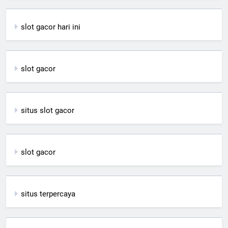
slot gacor hari ini
slot gacor
situs slot gacor
slot gacor
situs terpercaya