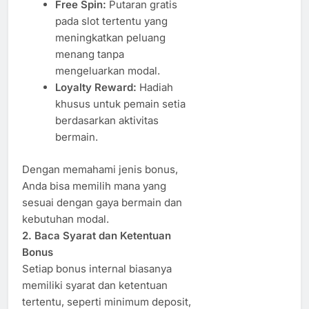
Free Spin:
Putaran gratis
pada slot tertentu yang
meningkatkan peluang
menang tanpa
mengeluarkan modal.
Loyalty Reward:
Hadiah
khusus untuk pemain setia
berdasarkan aktivitas
bermain.
Dengan memahami jenis bonus,
Anda bisa memilih mana yang
sesuai dengan gaya bermain dan
kebutuhan modal.
2. Baca Syarat dan Ketentuan
Bonus
Setiap bonus internal biasanya
memiliki syarat dan ketentuan
tertentu, seperti minimum deposit,