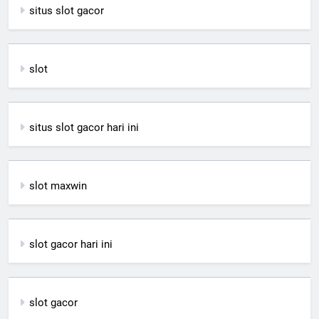
situs slot gacor
slot
situs slot gacor hari ini
slot maxwin
slot gacor hari ini
slot gacor