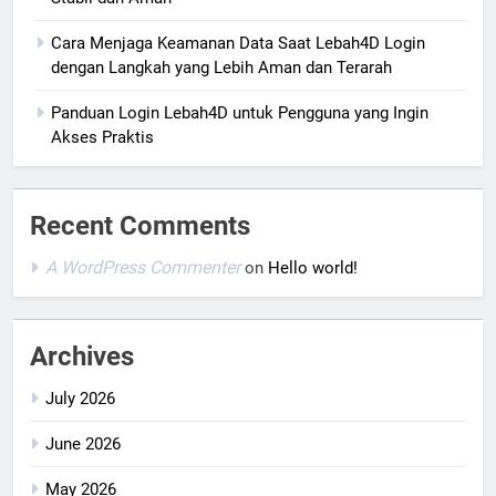
Cara Menjaga Keamanan Data Saat Lebah4D Login
dengan Langkah yang Lebih Aman dan Terarah
Panduan Login Lebah4D untuk Pengguna yang Ingin
Akses Praktis
Recent Comments
A WordPress Commenter
on
Hello world!
Archives
July 2026
June 2026
May 2026