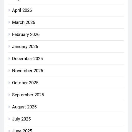
April 2026
March 2026
February 2026
January 2026
December 2025
November 2025
October 2025
September 2025
August 2025
July 2025
June 2025