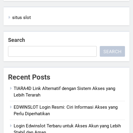
situs slot
Search
SEARCH
Recent Posts
TIARA4D Link Alternatif dengan Sistem Akses yang
Lebih Terarah
EDWINSLOT Login Resmi: Ciri Informasi Akses yang
Perlu Diperhatikan
Login Edwinslot Terbaru untuk Akses Akun yang Lebih
Stabil dan Aman