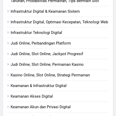
Taruhan, Probabilitas Permainan, Tips Bermain Slot
Infrastruktur Digital & Keamanan Sistem
Infrastruktur Digital, Optimasi Kecepatan, Teknologi Web
Infrastruktur Teknologi Digital
Judi Online, Perbandingan Platform
Judi Online, Slot Online, Jackpot Progresif
Judi Online, Slot Online, Permainan Kasino
Kasino Online, Slot Online, Strategi Permainan
Keamanan & Infrastruktur Digital
Keamanan Akses Digital
Keamanan Akun dan Privasi Digital