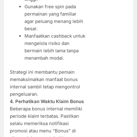
Gunakan free spin pada
permainan yang familiar
agar peluang menang lebih
besar.
Manfaatkan cashback untuk
mengelola risiko dan
bermain lebih lama tanpa
menambah modal.
Strategi ini membantu pemain
memaksimalkan manfaat bonus
internal sambil tetap mengontrol
pengeluaran.
4. Perhatikan Waktu Klaim Bonus
Beberapa bonus internal memiliki
periode klaim terbatas. Pastikan
selalu memeriksa notifikasi
promosi atau menu “Bonus” di