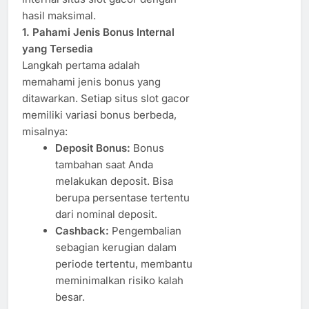
hasil maksimal.
1. Pahami Jenis Bonus Internal
yang Tersedia
Langkah pertama adalah
memahami jenis bonus yang
ditawarkan. Setiap situs slot gacor
memiliki variasi bonus berbeda,
misalnya:
Deposit Bonus:
Bonus
tambahan saat Anda
melakukan deposit. Bisa
berupa persentase tertentu
dari nominal deposit.
Cashback:
Pengembalian
sebagian kerugian dalam
periode tertentu, membantu
meminimalkan risiko kalah
besar.