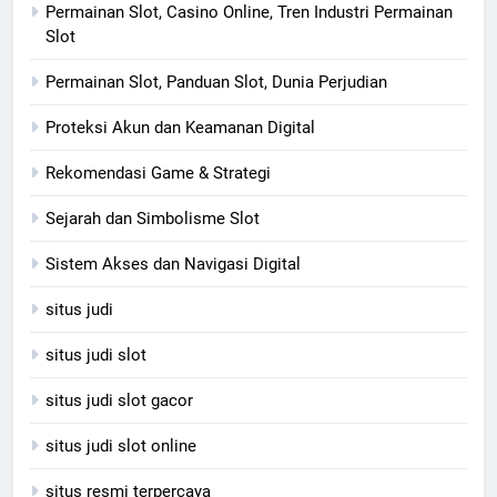
Permainan Slot, Casino Online, Tren Industri Permainan
Slot
Permainan Slot, Panduan Slot, Dunia Perjudian
Proteksi Akun dan Keamanan Digital
Rekomendasi Game & Strategi
Sejarah dan Simbolisme Slot
Sistem Akses dan Navigasi Digital
situs judi
situs judi slot
situs judi slot gacor
situs judi slot online
situs resmi terpercaya