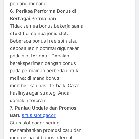
peluang menang.
6. Periksa Performa Bonus di
Berbagai Permainan
Tidak semua bonus bekerja sama
efektif di semua jenis slot.
Beberapa bonus free spin atau
deposit lebih optimal digunakan
pada slot tertentu. Cobalah
bereksperimen dengan bonus
pada permainan berbeda untuk
melihat di mana bonus
memberikan hasil terbaik. Catat
hasilnya agar strategi Anda
semakin terarah.
7. Pantau Update dan Promosi
Baru
situs slot gacor
Situs slot gacor sering
menambahkan promosi baru dan
memperbarui bonus internal.