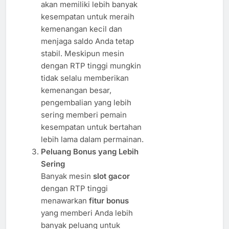
akan memiliki lebih banyak
kesempatan untuk meraih
kemenangan kecil dan
menjaga saldo Anda tetap
stabil. Meskipun mesin
dengan RTP tinggi mungkin
tidak selalu memberikan
kemenangan besar,
pengembalian yang lebih
sering memberi pemain
kesempatan untuk bertahan
lebih lama dalam permainan.
Peluang Bonus yang Lebih
Sering
Banyak mesin
slot gacor
dengan RTP tinggi
menawarkan
fitur bonus
yang memberi Anda lebih
banyak peluang untuk