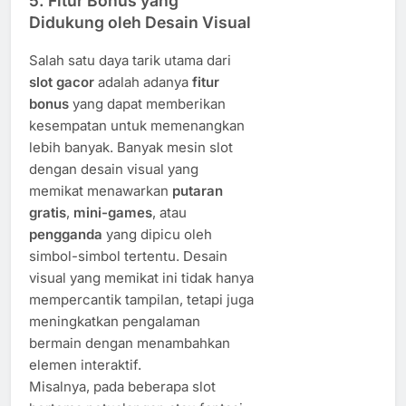
5.
Fitur Bonus yang
Didukung oleh Desain Visual
Salah satu daya tarik utama dari
slot gacor
adalah adanya
fitur
bonus
yang dapat memberikan
kesempatan untuk memenangkan
lebih banyak. Banyak mesin slot
dengan desain visual yang
memikat menawarkan
putaran
gratis
,
mini-games
, atau
pengganda
yang dipicu oleh
simbol-simbol tertentu. Desain
visual yang memikat ini tidak hanya
mempercantik tampilan, tetapi juga
meningkatkan pengalaman
bermain dengan menambahkan
elemen interaktif.
Misalnya, pada beberapa slot