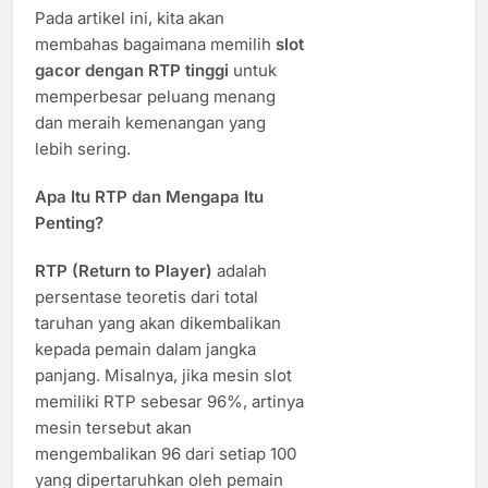
Pada artikel ini, kita akan
membahas bagaimana memilih
slot
gacor dengan RTP tinggi
untuk
memperbesar peluang menang
dan meraih kemenangan yang
lebih sering.
Apa Itu RTP dan Mengapa Itu
Penting?
RTP (Return to Player)
adalah
persentase teoretis dari total
taruhan yang akan dikembalikan
kepada pemain dalam jangka
panjang. Misalnya, jika mesin slot
memiliki RTP sebesar 96%, artinya
mesin tersebut akan
mengembalikan 96 dari setiap 100
yang dipertaruhkan oleh pemain