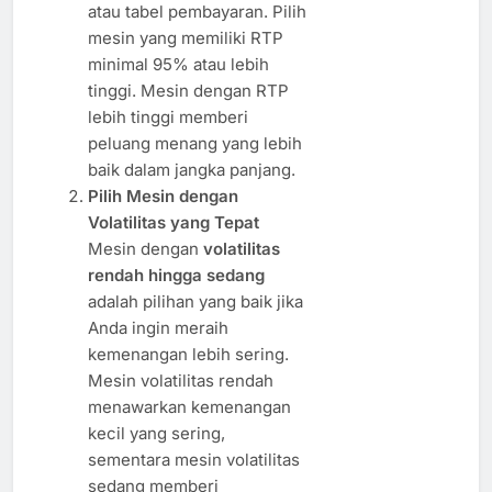
atau tabel pembayaran. Pilih
mesin yang memiliki RTP
minimal 95% atau lebih
tinggi. Mesin dengan RTP
lebih tinggi memberi
peluang menang yang lebih
baik dalam jangka panjang.
Pilih Mesin dengan
Volatilitas yang Tepat
Mesin dengan
volatilitas
rendah hingga sedang
adalah pilihan yang baik jika
Anda ingin meraih
kemenangan lebih sering.
Mesin volatilitas rendah
menawarkan kemenangan
kecil yang sering,
sementara mesin volatilitas
sedang memberi