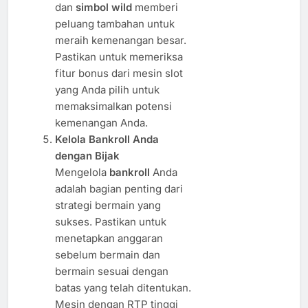
dan
simbol wild
memberi
peluang tambahan untuk
meraih kemenangan besar.
Pastikan untuk memeriksa
fitur bonus dari mesin slot
yang Anda pilih untuk
memaksimalkan potensi
kemenangan Anda.
Kelola Bankroll Anda
dengan Bijak
Mengelola
bankroll
Anda
adalah bagian penting dari
strategi bermain yang
sukses. Pastikan untuk
menetapkan anggaran
sebelum bermain dan
bermain sesuai dengan
batas yang telah ditentukan.
Mesin dengan RTP tinggi