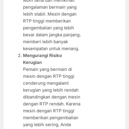
lebih lama dan menikmati
pengalaman bermain yang
lebih stabil. Mesin dengan
RTP tinggi memberikan
pengembalian yang lebih
besar dalam jangka panjang,
memberi lebih banyak
kesempatan untuk menang.
Mengurangi Risiko
Kerugian
Pemain yang bermain di
mesin dengan RTP tinggi
cenderung mengalami
kerugian yang lebih rendah
dibandingkan dengan mesin
dengan RTP rendah. Karena
mesin dengan RTP tinggi
memberikan pengembalian
yang lebih sering, Anda