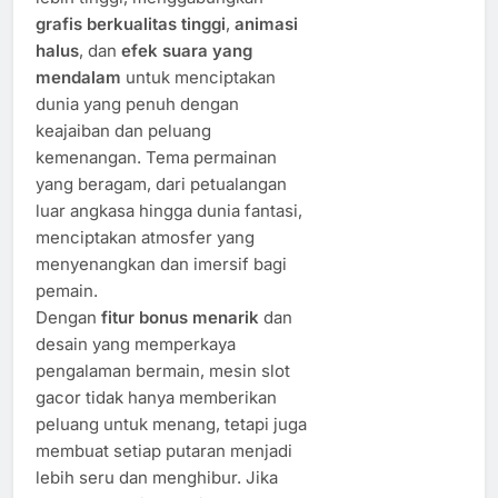
grafis berkualitas tinggi
,
animasi
halus
, dan
efek suara yang
mendalam
untuk menciptakan
dunia yang penuh dengan
keajaiban dan peluang
kemenangan. Tema permainan
yang beragam, dari petualangan
luar angkasa hingga dunia fantasi,
menciptakan atmosfer yang
menyenangkan dan imersif bagi
pemain.
Dengan
fitur bonus menarik
dan
desain yang memperkaya
pengalaman bermain, mesin slot
gacor tidak hanya memberikan
peluang untuk menang, tetapi juga
membuat setiap putaran menjadi
lebih seru dan menghibur. Jika