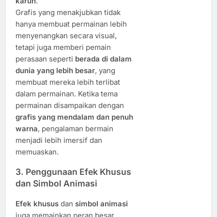
karun
.
Grafis yang menakjubkan tidak
hanya membuat permainan lebih
menyenangkan secara visual,
tetapi juga memberi pemain
perasaan seperti
berada di dalam
dunia yang lebih besar
, yang
membuat mereka lebih terlibat
dalam permainan. Ketika tema
permainan disampaikan dengan
grafis yang mendalam dan penuh
warna
, pengalaman bermain
menjadi lebih imersif dan
memuaskan.
3.
Penggunaan Efek Khusus
dan Simbol Animasi
Efek khusus
dan
simbol animasi
juga memainkan peran besar