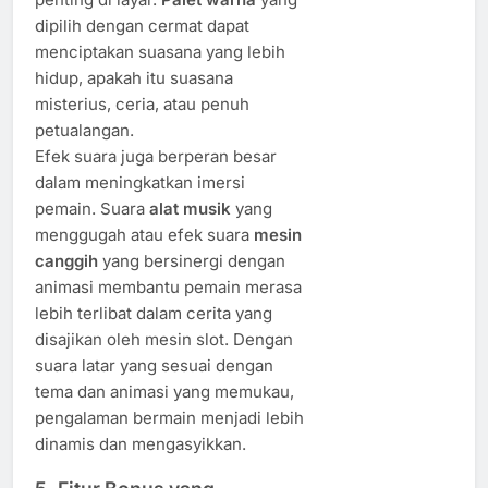
dipilih dengan cermat dapat
menciptakan suasana yang lebih
hidup, apakah itu suasana
misterius, ceria, atau penuh
petualangan.
Efek suara juga berperan besar
dalam meningkatkan imersi
pemain. Suara
alat musik
yang
menggugah atau efek suara
mesin
canggih
yang bersinergi dengan
animasi membantu pemain merasa
lebih terlibat dalam cerita yang
disajikan oleh mesin slot. Dengan
suara latar yang sesuai dengan
tema dan animasi yang memukau,
pengalaman bermain menjadi lebih
dinamis dan mengasyikkan.