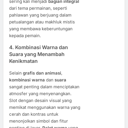
sering kali menjadi
bagian integral
dari tema permainan, seperti
pahlawan yang berjuang dalam
petualangan atau makhluk mistis
yang membawa keberuntungan
kepada pemain.
4.
Kombinasi Warna dan
Suara yang Menambah
Kenikmatan
Selain
grafis dan animasi
,
kombinasi warna
dan
suara
sangat penting dalam menciptakan
atmosfer yang menyenangkan.
Slot dengan desain visual yang
memikat menggunakan warna yang
cerah dan kontras untuk
menonjolkan simbol dan fitur
penting di layar.
Palet warna
yang