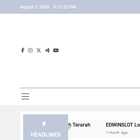
Skip
August 7, 2026
8:15:53 PM
to
content
Yks
Temukan K
m Akses yang Lebih Terarah
EDWINSLOT Login Resmi: Cir
1 Month Ago
HEADLINES