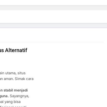
s Alternatif
in utama, situs
an aman. Simak cara
n stabil menjadi
guna.
Sayangnya,
al yang bisa