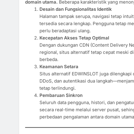
domain utama.
Beberapa karakteristik yang menonjo
Desain dan Fungsionalitas Identik
Halaman tampak serupa, navigasi tetap intuiti
tersedia secara lengkap. Pengguna tetap mer
perlu beradaptasi ulang.
Kecepatan Akses Tetap Optimal
Dengan dukungan CDN (Content Delivery Ne
regional, situs alternatif tetap cepat meski d
berbeda.
Keamanan Setara
Situs alternatif EDWINSLOT juga dilengkapi 
DDoS, dan autentikasi dua langkah—menja
tetap terlindungi.
Pembaruan Sinkron
Seluruh data pengguna, histori, dan pengatu
secara real-time melalui server pusat, sehin
perbedaan pengalaman antara domain utama