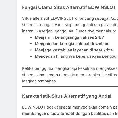
Fungsi Utama Situs Alternatif EDWINSLOT
Situs alternatif EDWINSLOT dirancang sebagai
fai
sistem cadangan yang siap menggantikan peran do
instan jika terjadi gangguan. Fungsinya mencakup:
Menjamin kelangsungan akses 24/7
Menghindari kerugian akibat downtime
Menjaga kestabilan layanan di saat kritis
Mencegah hilangnya kepercayaan penggu
Ketika pengguna menghadapi kesulitan mengakses
sistem akan secara otomatis mengarahkan ke situs
langkah tambahan.
Karakteristik Situs Alternatif yang Andal
EDWINSLOT tidak sekadar menyediakan domain pen
membangun situs alternatif dengan kualitas dan 