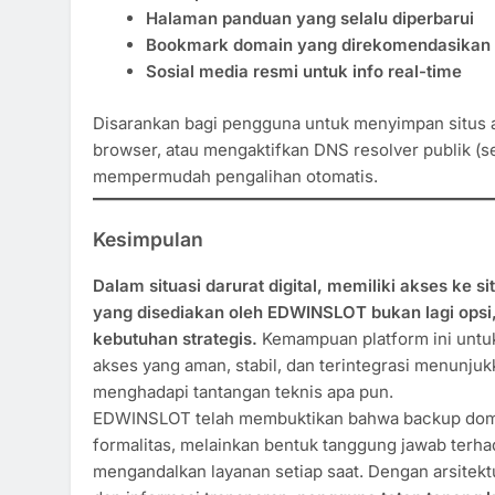
Halaman panduan yang selalu diperbarui
Bookmark domain yang direkomendasikan
Sosial media resmi untuk info real-time
Disarankan bagi pengguna untuk menyimpan situs a
browser, atau mengaktifkan DNS resolver publik (sepe
mempermudah pengalihan otomatis.
Kesimpulan
Dalam situasi darurat digital, memiliki akses ke sit
yang disediakan oleh EDWINSLOT bukan lagi opsi
kebutuhan strategis.
Kemampuan platform ini untuk
akses yang aman, stabil, dan terintegrasi menunju
menghadapi tantangan teknis apa pun.
EDWINSLOT telah membuktikan bahwa backup dom
formalitas, melainkan bentuk tanggung jawab terh
mengandalkan layanan setiap saat. Dengan arsitekt