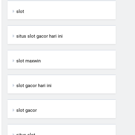
slot
situs slot gacor hari ini
slot maxwin
slot gacor hari ini
slot gacor
situs slot