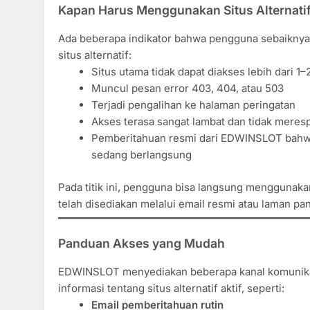
Kapan Harus Menggunakan Situs Alternati
Ada beberapa indikator bahwa pengguna sebaiknya 
situs alternatif:
Situs utama tidak dapat diakses lebih dari 1–
Muncul pesan error 403, 404, atau 503
Terjadi pengalihan ke halaman peringatan
Akses terasa sangat lambat dan tidak meres
Pemberitahuan resmi dari EDWINSLOT bahw
sedang berlangsung
Pada titik ini, pengguna bisa langsung menggunakan
telah disediakan melalui email resmi atau laman 
Panduan Akses yang Mudah
EDWINSLOT menyediakan beberapa kanal komunik
informasi tentang situs alternatif aktif, seperti:
Email pemberitahuan rutin