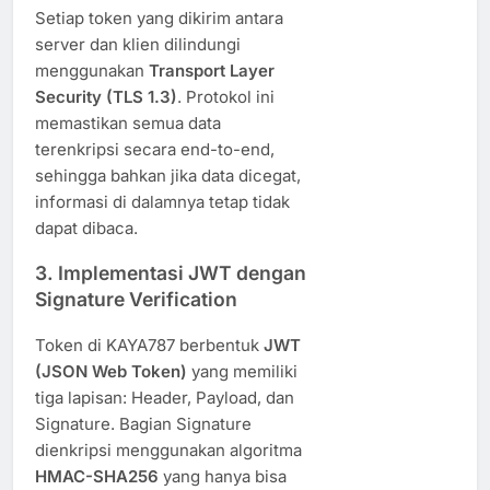
Setiap token yang dikirim antara
server dan klien dilindungi
menggunakan
Transport Layer
Security (TLS 1.3)
. Protokol ini
memastikan semua data
terenkripsi secara end-to-end,
sehingga bahkan jika data dicegat,
informasi di dalamnya tetap tidak
dapat dibaca.
3. Implementasi JWT dengan
Signature Verification
Token di KAYA787 berbentuk
JWT
(JSON Web Token)
yang memiliki
tiga lapisan: Header, Payload, dan
Signature. Bagian Signature
dienkripsi menggunakan algoritma
HMAC-SHA256
yang hanya bisa