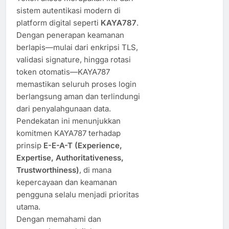
sistem autentikasi modern di
platform digital seperti
KAYA787
.
Dengan penerapan keamanan
berlapis—mulai dari enkripsi TLS,
validasi signature, hingga rotasi
token otomatis—KAYA787
memastikan seluruh proses login
berlangsung aman dan terlindungi
dari penyalahgunaan data.
Pendekatan ini menunjukkan
komitmen KAYA787 terhadap
prinsip
E-E-A-T (Experience,
Expertise, Authoritativeness,
Trustworthiness)
, di mana
kepercayaan dan keamanan
pengguna selalu menjadi prioritas
utama.
Dengan memahami dan