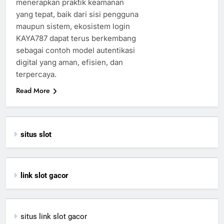
menerapkan praktik keamanan
yang tepat, baik dari sisi pengguna
maupun sistem, ekosistem login
KAYA787 dapat terus berkembang
sebagai contoh model autentikasi
digital yang aman, efisien, dan
terpercaya.
Read More
situs slot
link slot gacor
situs link slot gacor