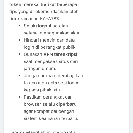
token mereka. Berikut beberapa
tips yang direkomendasikan oleh
tim keamanan KAYA787:
Selalu
logout
setelah
selesai menggunakan akun.
Hindari menyimpan data
login di perangkat publik.
Gunakan
VPN terenkripsi
saat mengakses situs dari
jaringan umum.
Jangan pernah membagikan
tautan atau data sesi login
kepada pihak lain.
Pastikan perangkat dan
browser selalu diperbarui
agar kompatibel dengan
sistem keamanan terbaru.
Langkah-langkah ini membantu