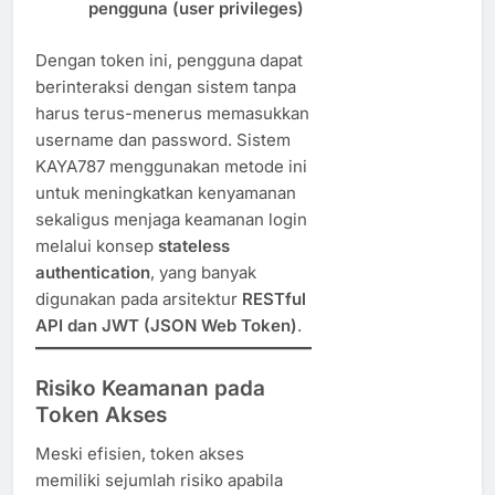
pengguna (user privileges)
Dengan token ini, pengguna dapat
berinteraksi dengan sistem tanpa
harus terus-menerus memasukkan
username dan password. Sistem
KAYA787 menggunakan metode ini
untuk meningkatkan kenyamanan
sekaligus menjaga keamanan login
melalui konsep
stateless
authentication
, yang banyak
digunakan pada arsitektur
RESTful
API dan JWT (JSON Web Token)
.
Risiko Keamanan pada
Token Akses
Meski efisien, token akses
memiliki sejumlah risiko apabila