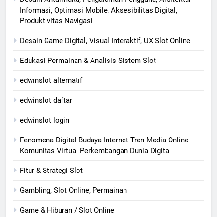
Informasi, Optimasi Mobile, Aksesibilitas Digital,
Produktivitas Navigasi
Desain Game Digital, Visual Interaktif, UX Slot Online
Edukasi Permainan & Analisis Sistem Slot
edwinslot alternatif
edwinslot daftar
edwinslot login
Fenomena Digital Budaya Internet Tren Media Online
Komunitas Virtual Perkembangan Dunia Digital
Fitur & Strategi Slot
Gambling, Slot Online, Permainan
Game & Hiburan / Slot Online