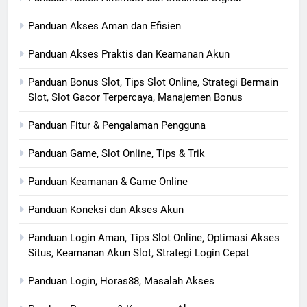
Panduan Akses Aman dan Efisien
Panduan Akses Praktis dan Keamanan Akun
Panduan Bonus Slot, Tips Slot Online, Strategi Bermain
Slot, Slot Gacor Terpercaya, Manajemen Bonus
Panduan Fitur & Pengalaman Pengguna
Panduan Game, Slot Online, Tips & Trik
Panduan Keamanan & Game Online
Panduan Koneksi dan Akses Akun
Panduan Login Aman, Tips Slot Online, Optimasi Akses
Situs, Keamanan Akun Slot, Strategi Login Cepat
Panduan Login, Horas88, Masalah Akses