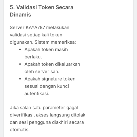
5. Validasi Token Secara
Dinamis
Server KAYA787 melakukan
validasi setiap kali token
digunakan. Sistem memeriksa:
Apakah token masih
berlaku.
Apakah token dikeluarkan
oleh server sah.
Apakah signature token
sesuai dengan kunci
autentikasi.
Jika salah satu parameter gagal
diverifikasi, akses langsung ditolak
dan sesi pengguna diakhiri secara
otomatis.