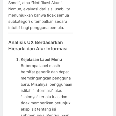
Sandi”, atau “Notifikasi Akun”.
Namun, evaluasi dari sisi usability
menunjukkan bahwa tidak semua
subkategori ditempatkan secara
intuitif bagi pengguna pemula.
Analisis UX Berdasarkan
Hierarki dan Alur Informasi
Kejelasan Label Menu
Beberapa label masih
bersifat generik dan dapat
membingungkan pengguna
baru. Misalnya, penggunaan
istilah “Informasi” atau
“Lainnya” terlalu luas dan
tidak memberikan petunjuk
eksplisit tentang isi
submenunya. Penggunaan