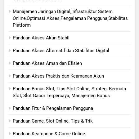
Manajemen Jaringan Digital,Infrastruktur Sistem
Online,Optimasi Akses,Pengalaman Pengguna,Stabilitas
Platform
Panduan Akses Akun Stabil
Panduan Akses Alternatif dan Stabilitas Digital
Panduan Akses Aman dan Efisien
Panduan Akses Praktis dan Keamanan Akun
Panduan Bonus Slot, Tips Slot Online, Strategi Bermain
Slot, Slot Gacor Terpercaya, Manajemen Bonus
Panduan Fitur & Pengalaman Pengguna
Panduan Game, Slot Online, Tips & Trik
Panduan Keamanan & Game Online