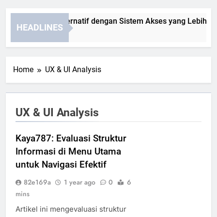
ARA4D Link Alternatif dengan Sistem Akses yang Lebih Terar
HEADLINES
Weeks Ago
Home
UX & UI Analysis
UX & UI Analysis
Kaya787: Evaluasi Struktur
Informasi di Menu Utama
untuk Navigasi Efektif
82e169a
1 year ago
0
6
mins
Artikel ini mengevaluasi struktur