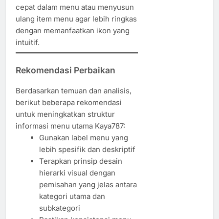
cepat dalam menu atau menyusun
ulang item menu agar lebih ringkas
dengan memanfaatkan ikon yang
intuitif.
Rekomendasi Perbaikan
Berdasarkan temuan dan analisis,
berikut beberapa rekomendasi
untuk meningkatkan struktur
informasi menu utama Kaya787:
Gunakan label menu yang
lebih spesifik dan deskriptif
Terapkan prinsip desain
hierarki visual dengan
pemisahan yang jelas antara
kategori utama dan
subkategori