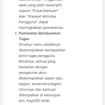
label yang lebih deskriptif,
seperti “Pusat Bantuan”
atau “Riwayat Aktivitas
Pengguna”, dapat
meningkatkan pemahaman.
Pemisahan Berdasarkan
Tugas
Struktur menu sebaiknya
dikelompokkan berdasarkan
jenis tugas pengguna.
Misalnya, semua yang
berkaitan dengan
pengaturan akun
dikelompokkan dalam satu
bagian, sementara bagian
informasi dan bantuan
ditempatkan di kelompok
lain. Kaya787 telah