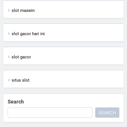
slot maxwin
slot gacor hari ini
slot gacor
situs slot
Search
SEARCH