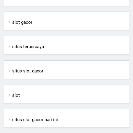
slot gacor
situs terpercaya
situs slot gacor
slot
situs slot gacor hari ini