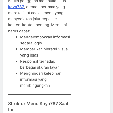
Ketika pengguna membuka situs
kaya787
, elemen pertama yang
mereka lihat adalah menu yang
menyediakan jalur cepat ke
konten-konten penting. Menu ini
harus dapat:
Mengelompokkan informasi
secara logis
Memberikan hierarki visual
yang jelas
Responsif terhadap
berbagai ukuran layar
Menghindari kelebihan
informasi yang
membingungkan
Struktur Menu Kaya787 Saat
Ini