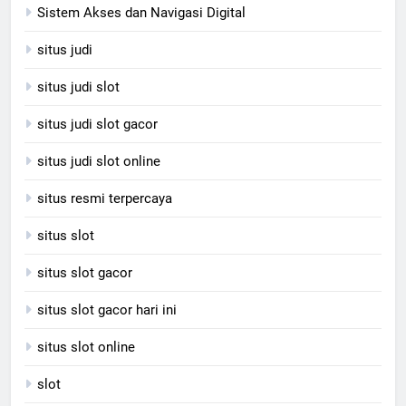
Sistem Akses dan Navigasi Digital
situs judi
situs judi slot
situs judi slot gacor
situs judi slot online
situs resmi terpercaya
situs slot
situs slot gacor
situs slot gacor hari ini
situs slot online
slot