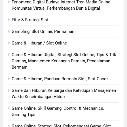
Fenomena Digital Budaya Internet Tren Media Online
Komunitas Virtual Perkembangan Dunia Digital
Fitur & Strategi Slot
Gambling, Slot Online, Permainan
Game & Hiburan / Slot Online
Game & Hiburan Digital, Strategi Slot Online, Tips & Trik
Gaming, Manajemen Keuangan Pemain, Pengalaman
Bermain
Game & Hiburan, Panduan Bermain Slot, Slot Gacor
Game dan Hiburan Keluarga dan Kehidupan Manajemen
Waktu Keseimbangan Hidup
Game Online, Skill Gaming, Control & Mechanics,
Gaming Tips
Game Online, Strategi Slot, Rekomendasi Game, Slot