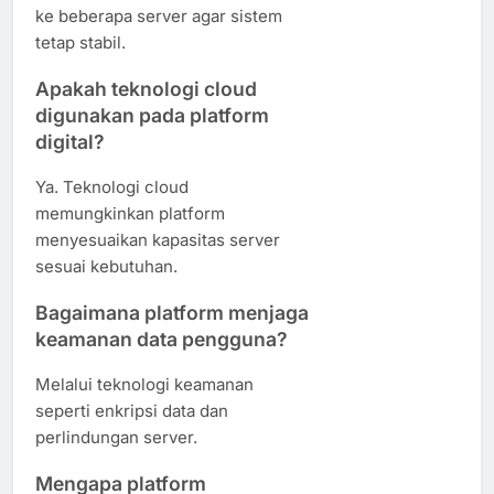
ke beberapa server agar sistem
tetap stabil.
Apakah teknologi cloud
digunakan pada platform
digital?
Ya. Teknologi cloud
memungkinkan platform
menyesuaikan kapasitas server
sesuai kebutuhan.
Bagaimana platform menjaga
keamanan data pengguna?
Melalui teknologi keamanan
seperti enkripsi data dan
perlindungan server.
Mengapa platform