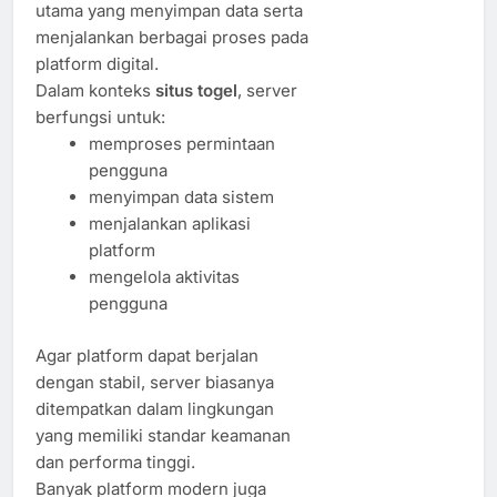
utama yang menyimpan data serta
menjalankan berbagai proses pada
platform digital.
Dalam konteks
situs togel
, server
berfungsi untuk:
memproses permintaan
pengguna
menyimpan data sistem
menjalankan aplikasi
platform
mengelola aktivitas
pengguna
Agar platform dapat berjalan
dengan stabil, server biasanya
ditempatkan dalam lingkungan
yang memiliki standar keamanan
dan performa tinggi.
Banyak platform modern juga