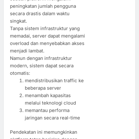
peningkatan jumlah pengguna
secara drastis dalam waktu
singkat.
Tanpa sistem infrastruktur yang
memadai, server dapat mengalami
overload dan menyebabkan akses
menjadi lambat.
Namun dengan infrastruktur
modern, sistem dapat secara
otomatis:
mendistribusikan traffic ke
beberapa server
menambah kapasitas
melalui teknologi cloud
memantau performa
jaringan secara real-time
Pendekatan ini memungkinkan