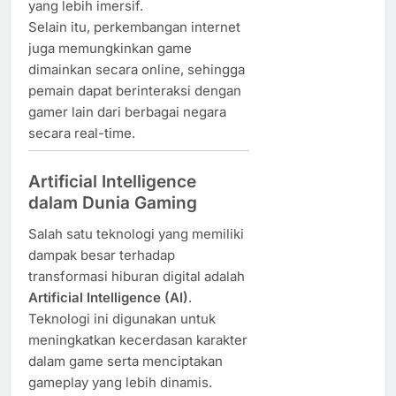
yang lebih imersif.
Selain itu, perkembangan internet
juga memungkinkan game
dimainkan secara online, sehingga
pemain dapat berinteraksi dengan
gamer lain dari berbagai negara
secara real-time.
Artificial Intelligence
dalam Dunia Gaming
Salah satu teknologi yang memiliki
dampak besar terhadap
transformasi hiburan digital adalah
Artificial Intelligence (AI)
.
Teknologi ini digunakan untuk
meningkatkan kecerdasan karakter
dalam game serta menciptakan
gameplay yang lebih dinamis.