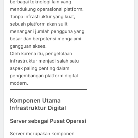
berbagai teknologi lain yang
mendukung operasional platform.
Tanpa infrastruktur yang kuat,
sebuah platform akan sulit
menangani jumlah pengguna yang
besar dan berpotensi mengalami
gangguan akses.
Oleh karena itu, pengelolaan
infrastruktur menjadi salah satu
aspek paling penting dalam
pengembangan platform digital
modern.
Komponen Utama
Infrastruktur Digital
Server sebagai Pusat Operasi
Server merupakan komponen