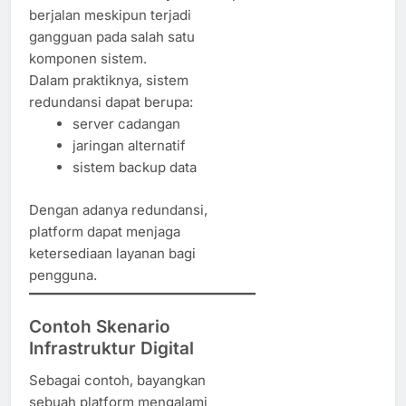
berjalan meskipun terjadi
gangguan pada salah satu
komponen sistem.
Dalam praktiknya, sistem
redundansi dapat berupa:
server cadangan
jaringan alternatif
sistem backup data
Dengan adanya redundansi,
platform dapat menjaga
ketersediaan layanan bagi
pengguna.
Contoh Skenario
Infrastruktur Digital
Sebagai contoh, bayangkan
sebuah platform mengalami