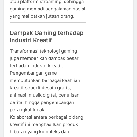
atau platform streaming, sehingga
gaming menjadi pengalaman sosial
yang melibatkan jutaan orang.
Dampak Gaming terhadap
Industri Kreatif
Transformasi teknologi gaming
juga memberikan dampak besar
terhadap industri kreatif.
Pengembangan game
membutuhkan berbagai keahlian
kreatif seperti desain grafis,
animasi, musik digital, penulisan
cerita, hingga pengembangan
perangkat lunak.
Kolaborasi antara berbagai bidang
kreatif ini menghasilkan produk
hiburan yang kompleks dan