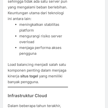
sehingga tidak ada satu server pun
yang mengalami beban berlebihan.
Keuntungan utama dari teknologi
ini antara lain:
meningkatkan stabilitas
platform
mengurangi risiko server
overload
menjaga performa akses
pengguna
Load balancing menjadi salah satu
komponen penting dalam menjaga
kinerja
situs togel
yang memiliki
banyak pengguna.
Infrastruktur Cloud
Dalam beberapa tahun terakhir,