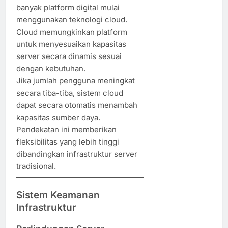
banyak platform digital mulai
menggunakan teknologi cloud.
Cloud memungkinkan platform
untuk menyesuaikan kapasitas
server secara dinamis sesuai
dengan kebutuhan.
Jika jumlah pengguna meningkat
secara tiba-tiba, sistem cloud
dapat secara otomatis menambah
kapasitas sumber daya.
Pendekatan ini memberikan
fleksibilitas yang lebih tinggi
dibandingkan infrastruktur server
tradisional.
Sistem Keamanan
Infrastruktur