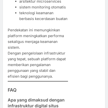
arsitektur microservices
sistem monitoring otomatis
teknologi keamanan
berbasis kecerdasan buatan
Pendekatan ini memungkinkan
platform meningkatkan performa
sekaligus menjaga keamanan
sistem.
Dengan pengelolaan infrastruktur
yang tepat, sebuah platform dapat
memberikan pengalaman
penggunaan yang stabil dan
efisien bagi penggunanya.
FAQ
Apa yang dimaksud dengan
infrastruktur digital situs