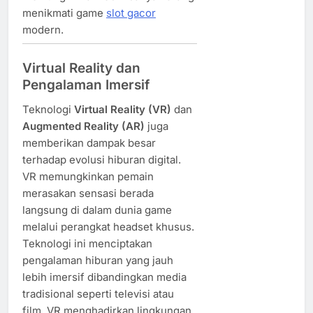
menikmati game
slot gacor
modern.
Virtual Reality dan
Pengalaman Imersif
Teknologi
Virtual Reality (VR)
dan
Augmented Reality (AR)
juga
memberikan dampak besar
terhadap evolusi hiburan digital.
VR memungkinkan pemain
merasakan sensasi berada
langsung di dalam dunia game
melalui perangkat headset khusus.
Teknologi ini menciptakan
pengalaman hiburan yang jauh
lebih imersif dibandingkan media
tradisional seperti televisi atau
film. VR menghadirkan lingkungan