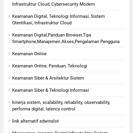
Infrastruktur Cloud, Cybersecurity Modern
Keamanan Digital, Teknologi Informasi, Sistem
Otentikasi, Infrastruktur Cloud
Keamanan Digital,Panduan Browser,Tips
Smartphone,Manajemen Akses,Pengalaman Pengguna
Keamanan Online
Keamanan Online, Panduan, Teknologi
Keamanan Siber & Arsitektur Sistem
Keamanan Siber & Teknologi Informasi
kinerja sistem, scalability, reliability, observability,
performa digital, latency control
link alternatif edwinslot