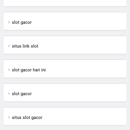
slot gacor
situs link slot
slot gacor hari ini
slot gacor
situs slot gacor