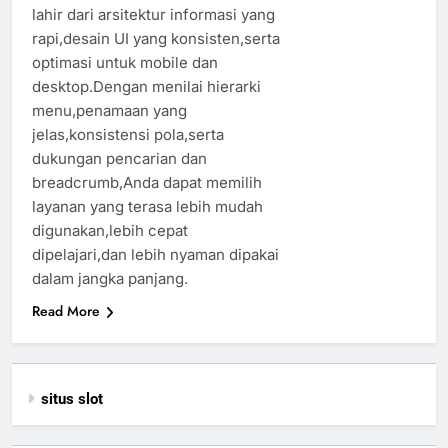
lahir dari arsitektur informasi yang
rapi,desain UI yang konsisten,serta
optimasi untuk mobile dan
desktop.Dengan menilai hierarki
menu,penamaan yang
jelas,konsistensi pola,serta
dukungan pencarian dan
breadcrumb,Anda dapat memilih
layanan yang terasa lebih mudah
digunakan,lebih cepat
dipelajari,dan lebih nyaman dipakai
dalam jangka panjang.
Read More
situs slot