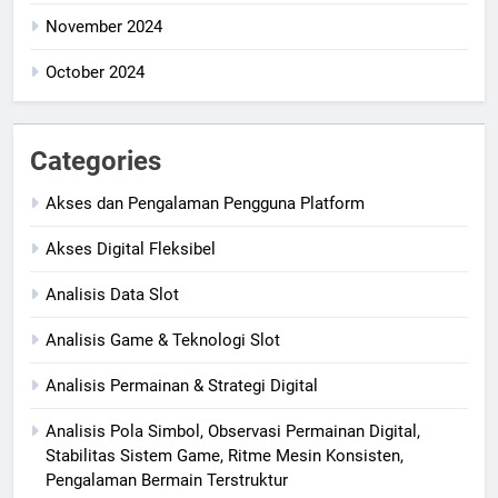
November 2024
October 2024
Categories
Akses dan Pengalaman Pengguna Platform
Akses Digital Fleksibel
Analisis Data Slot
Analisis Game & Teknologi Slot
Analisis Permainan & Strategi Digital
Analisis Pola Simbol, Observasi Permainan Digital,
Stabilitas Sistem Game, Ritme Mesin Konsisten,
Pengalaman Bermain Terstruktur