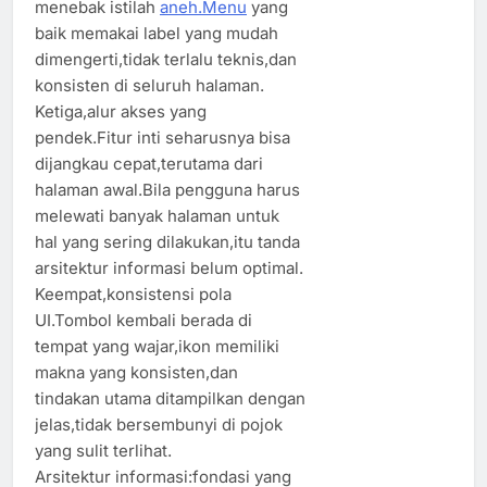
menebak istilah
aneh.Menu
yang
baik memakai label yang mudah
dimengerti,tidak terlalu teknis,dan
konsisten di seluruh halaman.
Ketiga,alur akses yang
pendek.Fitur inti seharusnya bisa
dijangkau cepat,terutama dari
halaman awal.Bila pengguna harus
melewati banyak halaman untuk
hal yang sering dilakukan,itu tanda
arsitektur informasi belum optimal.
Keempat,konsistensi pola
UI.Tombol kembali berada di
tempat yang wajar,ikon memiliki
makna yang konsisten,dan
tindakan utama ditampilkan dengan
jelas,tidak bersembunyi di pojok
yang sulit terlihat.
Arsitektur informasi:fondasi yang