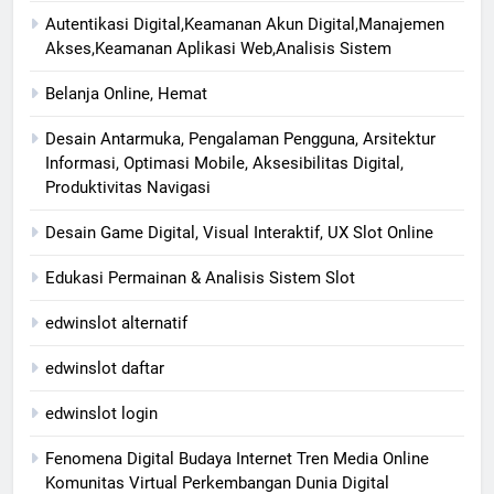
Autentikasi Digital,Keamanan Akun Digital,Manajemen
Akses,Keamanan Aplikasi Web,Analisis Sistem
Belanja Online, Hemat
Desain Antarmuka, Pengalaman Pengguna, Arsitektur
Informasi, Optimasi Mobile, Aksesibilitas Digital,
Produktivitas Navigasi
Desain Game Digital, Visual Interaktif, UX Slot Online
Edukasi Permainan & Analisis Sistem Slot
edwinslot alternatif
edwinslot daftar
edwinslot login
Fenomena Digital Budaya Internet Tren Media Online
Komunitas Virtual Perkembangan Dunia Digital