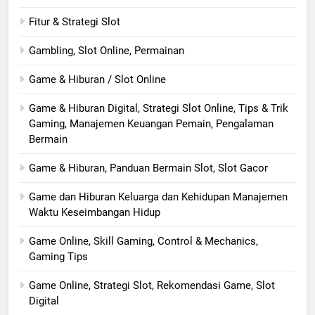
Fitur & Strategi Slot
Gambling, Slot Online, Permainan
Game & Hiburan / Slot Online
Game & Hiburan Digital, Strategi Slot Online, Tips & Trik
Gaming, Manajemen Keuangan Pemain, Pengalaman
Bermain
Game & Hiburan, Panduan Bermain Slot, Slot Gacor
Game dan Hiburan Keluarga dan Kehidupan Manajemen
Waktu Keseimbangan Hidup
Game Online, Skill Gaming, Control & Mechanics,
Gaming Tips
Game Online, Strategi Slot, Rekomendasi Game, Slot
Digital