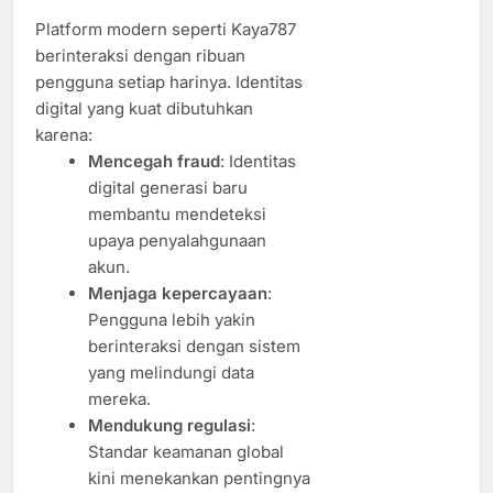
Platform modern seperti Kaya787
berinteraksi dengan ribuan
pengguna setiap harinya. Identitas
digital yang kuat dibutuhkan
karena:
Mencegah fraud
: Identitas
digital generasi baru
membantu mendeteksi
upaya penyalahgunaan
akun.
Menjaga kepercayaan
:
Pengguna lebih yakin
berinteraksi dengan sistem
yang melindungi data
mereka.
Mendukung regulasi
:
Standar keamanan global
kini menekankan pentingnya