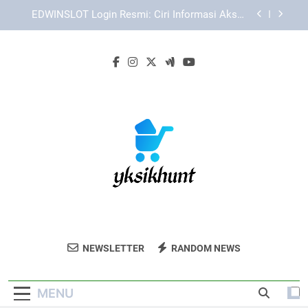
Skip
Login Edwinslot Terbaru untuk Akses Akun yang
to
Lebih Stabil dan Aman
content
Cara Menjaga Keamanan Data Saat Lebah4D
Login dengan Langkah yang Lebih Aman dan
Terarah
TIARA4D Link Alternatif dengan Sistem Akses
yang Lebih Terarah
EDWINSLOT Login Resmi: Ciri Informasi Akses
yang Perlu Diperhatikan
Login Edwinslot Terbaru untuk Akses Akun yang
Lebih Stabil dan Aman
Cara Menjaga Keamanan Data Saat Lebah4D
Login dengan Langkah yang Lebih Aman dan
Terarah
Yksi Khunt
Temukan Koleksi Fashion Terbaru Di Yksi
NEWSLETTER
RANDOM NEWS
Khunt. Belanja Online Mudah Dan Aman
Dengan Berbagai Pilihan Gaya.
MENU