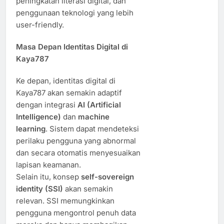
peningkatan literasi digital, dan
penggunaan teknologi yang lebih
user-friendly.
Masa Depan Identitas Digital di
Kaya787
Ke depan, identitas digital di
Kaya787 akan semakin adaptif
dengan integrasi
AI (Artificial
Intelligence)
dan
machine
learning
. Sistem dapat mendeteksi
perilaku pengguna yang abnormal
dan secara otomatis menyesuaikan
lapisan keamanan.
Selain itu, konsep
self-sovereign
identity (SSI)
akan semakin
relevan. SSI memungkinkan
pengguna mengontrol penuh data