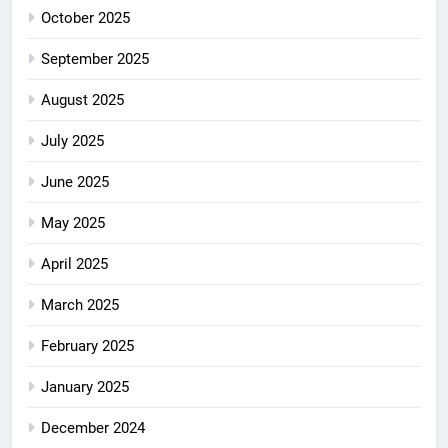
October 2025
September 2025
August 2025
July 2025
June 2025
May 2025
April 2025
March 2025
February 2025
January 2025
December 2024