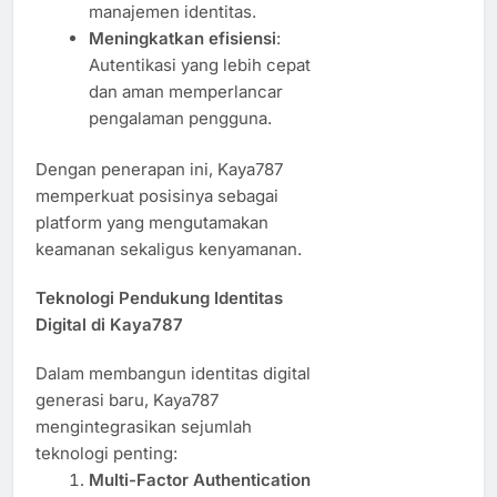
manajemen identitas.
Meningkatkan efisiensi
:
Autentikasi yang lebih cepat
dan aman memperlancar
pengalaman pengguna.
Dengan penerapan ini, Kaya787
memperkuat posisinya sebagai
platform yang mengutamakan
keamanan sekaligus kenyamanan.
Teknologi Pendukung Identitas
Digital di Kaya787
Dalam membangun identitas digital
generasi baru, Kaya787
mengintegrasikan sejumlah
teknologi penting:
Multi-Factor Authentication