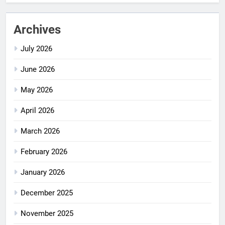
Archives
July 2026
June 2026
May 2026
April 2026
March 2026
February 2026
January 2026
December 2025
November 2025