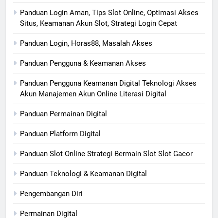
Panduan Login Aman, Tips Slot Online, Optimasi Akses
Situs, Keamanan Akun Slot, Strategi Login Cepat
Panduan Login, Horas88, Masalah Akses
Panduan Pengguna & Keamanan Akses
Panduan Pengguna Keamanan Digital Teknologi Akses
Akun Manajemen Akun Online Literasi Digital
Panduan Permainan Digital
Panduan Platform Digital
Panduan Slot Online Strategi Bermain Slot Slot Gacor
Panduan Teknologi & Keamanan Digital
Pengembangan Diri
Permainan Digital