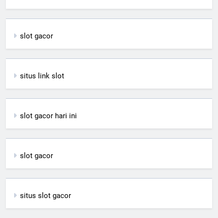
slot gacor
situs link slot
slot gacor hari ini
slot gacor
situs slot gacor