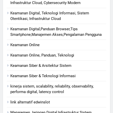
Infrastruktur Cloud, Cybersecurity Modern
Keamanan Digital, Teknologi Informasi, Sistem
Otentikasi, Infrastruktur Cloud
Keamanan Digital,Panduan Browser,Tips
Smartphone,Manajemen Akses,Pengalaman Pengguna
Keamanan Online
Keamanan Online, Panduan, Teknologi
Keamanan Siber & Arsitektur Sistem
Keamanan Siber & Teknologi Informasi
kinerja sistem, scalability, reliability, observability,
performa digital, latency control
link alternatif edwinslot
Manajemen Jaringan Digital,Infrastruktur Sistem