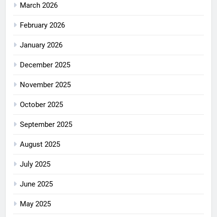
March 2026
February 2026
January 2026
December 2025
November 2025
October 2025
September 2025
August 2025
July 2025
June 2025
May 2025