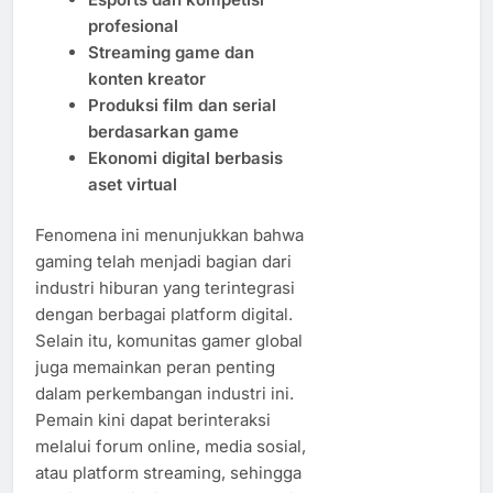
profesional
Streaming game dan
konten kreator
Produksi film dan serial
berdasarkan game
Ekonomi digital berbasis
aset virtual
Fenomena ini menunjukkan bahwa
gaming telah menjadi bagian dari
industri hiburan yang terintegrasi
dengan berbagai platform digital.
Selain itu, komunitas gamer global
juga memainkan peran penting
dalam perkembangan industri ini.
Pemain kini dapat berinteraksi
melalui forum online, media sosial,
atau platform streaming, sehingga