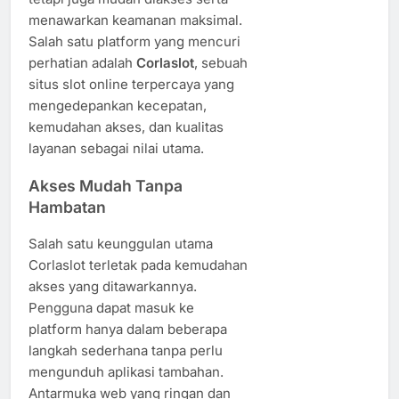
menawarkan keamanan maksimal.
Salah satu platform yang mencuri
perhatian adalah
Corlaslot
, sebuah
situs slot online terpercaya yang
mengedepankan kecepatan,
kemudahan akses, dan kualitas
layanan sebagai nilai utama.
Akses Mudah Tanpa
Hambatan
Salah satu keunggulan utama
Corlaslot terletak pada kemudahan
akses yang ditawarkannya.
Pengguna dapat masuk ke
platform hanya dalam beberapa
langkah sederhana tanpa perlu
mengunduh aplikasi tambahan.
Antarmuka web yang ringan dan