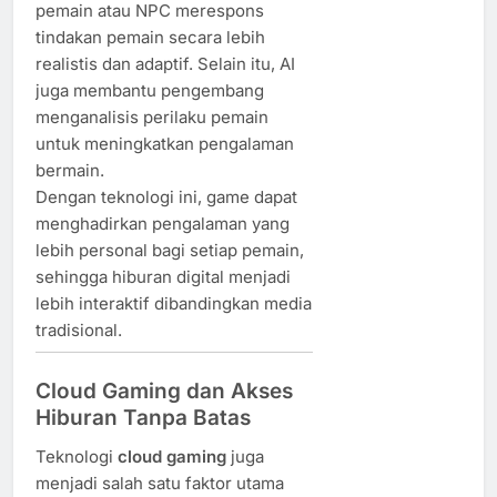
pemain atau NPC merespons
tindakan pemain secara lebih
realistis dan adaptif. Selain itu, AI
juga membantu pengembang
menganalisis perilaku pemain
untuk meningkatkan pengalaman
bermain.
Dengan teknologi ini, game dapat
menghadirkan pengalaman yang
lebih personal bagi setiap pemain,
sehingga hiburan digital menjadi
lebih interaktif dibandingkan media
tradisional.
Cloud Gaming dan Akses
Hiburan Tanpa Batas
Teknologi
cloud gaming
juga
menjadi salah satu faktor utama