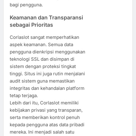
bagi pengguna.
Keamanan dan Transparansi
sebagai Prioritas
Corlaslot sangat memperhatikan
aspek keamanan. Semua data
pengguna dienkripsi menggunakan
teknologi SSL dan disimpan di
sistem dengan proteksi tingkat
tinggi. Situs ini juga rutin menjalani
audit sistem guna memastikan
integritas dan kehandalan platform
tetap terjaga.
Lebih dari itu, Corlaslot memiliki
kebijakan privasi yang transparan,
serta memberikan kontrol penuh
kepada pengguna atas data pribadi
mereka. Ini menjadi salah satu