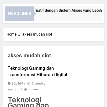
IARA4D Link Alternatif dengan Sistem Akses yang Lebih Tera
HEADLINES
 Month Ago
Home
akses mudah slot
akses mudah slot
Teknologi Gaming dan
Transformasi Hiburan Digital
82e169a
5 months
ago
0
8 mins
Teknologi
Gaming dan