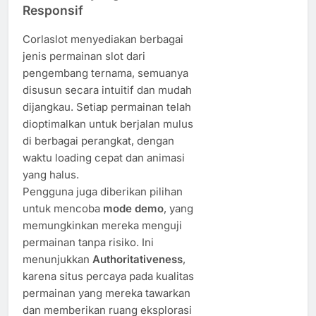
Responsif
Corlaslot menyediakan berbagai
jenis permainan slot dari
pengembang ternama, semuanya
disusun secara intuitif dan mudah
dijangkau. Setiap permainan telah
dioptimalkan untuk berjalan mulus
di berbagai perangkat, dengan
waktu loading cepat dan animasi
yang halus.
Pengguna juga diberikan pilihan
untuk mencoba
mode demo
, yang
memungkinkan mereka menguji
permainan tanpa risiko. Ini
menunjukkan
Authoritativeness
,
karena situs percaya pada kualitas
permainan yang mereka tawarkan
dan memberikan ruang eksplorasi