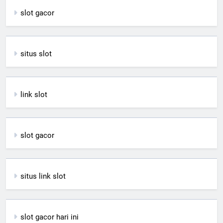
slot gacor
situs slot
link slot
slot gacor
situs link slot
slot gacor hari ini