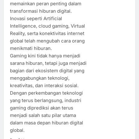
memainkan peran penting dalam
transformasi hiburan digital.
Inovasi seperti Artificial
Intelligence, cloud gaming, Virtual
Reality, serta konektivitas internet
global telah mengubah cara orang
menikmati hiburan.
Gaming kini tidak hanya menjadi
sarana hiburan, tetapi juga menjadi
bagian dari ekosistem digital yang
menggabungkan teknologi,
kreativitas, dan interaksi sosial.
Dengan perkembangan teknologi
yang terus berlangsung, industri
gaming diprediksi akan terus
menjadi salah satu pilar utama
dalam masa depan hiburan digital
global.