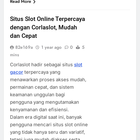
Read More
Situs Slot Online Terpercaya
dengan Corlaslot, Mudah
dan Cepat
82e169a
1 year ago
0
5
mins
Corlaslot hadir sebagai situs
slot
gacor
terpercaya yang
menawarkan proses akses mudah,
permainan cepat, dan sistem
keamanan unggulan bagi
pengguna yang mengutamakan
kenyamanan dan efisiensi.
Dalam era digital saat ini, banyak
pengguna mencari situs slot online
yang tidak hanya seru dan variatif,
tetapi juga mudah diakses serta