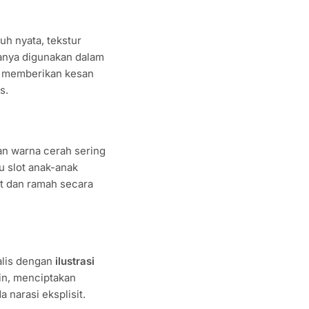
uh nyata, tekstur
sanya digunakan dalam
me memberikan kesan
s.
dan warna cerah sering
u slot anak-anak
at dan ramah secara
lis dengan
ilustrasi
in, menciptakan
 narasi eksplisit.