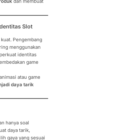
produk
dan membuat
dentitas Slot
at kuat. Pengembang
ring menggunakan
erkuat identitas
membedakan game
 animasi atau game
jadi daya tarik
kan hanya soal
at daya tarik,
ih gaya yang sesuai