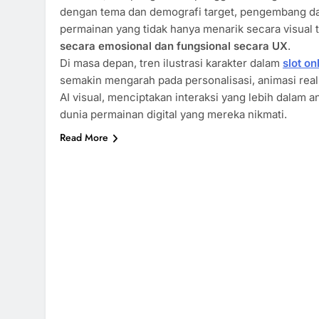
dengan tema dan demografi target, pengembang d
permainan yang tidak hanya menarik secara visual 
secara emosional dan fungsional secara UX
.
Di masa depan, tren ilustrasi karakter dalam
slot on
semakin mengarah pada personalisasi, animasi real-
AI visual, menciptakan interaksi yang lebih dalam 
dunia permainan digital yang mereka nikmati.
Read More