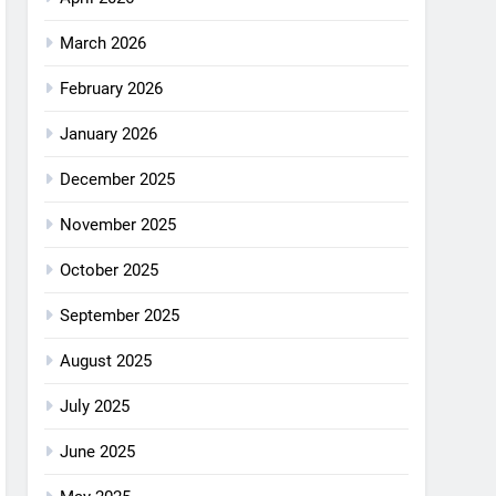
March 2026
February 2026
January 2026
December 2025
November 2025
October 2025
September 2025
August 2025
July 2025
June 2025