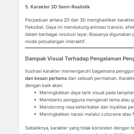
5.
Karakter 3D Semi-Realistik
Perpaduan antara 2D dan 3D menghasilkan karakter
fleksibel. Gaya ini mendukung animasi transisi, efek
dalam berbagai resolusi layar. Biasanya digunakan 
mode petualangan interaktif.
Dampak Visual Terhadap Pengalaman Pen
Ilustrasi karakter memengaruhi bagaimana penggu
dan kesan pertama
dari sebuah permainan. Karakt
dengan baik akan:
Meningkatkan daya tarik visual pada tampila
Membantu pengguna mengenali tema atau g
Mendorong rasa keterikatan dan loyalitas p
Meningkatkan narasi melalui cutscene atau f
Sebaliknya, karakter yang tidak konsisten dengan t