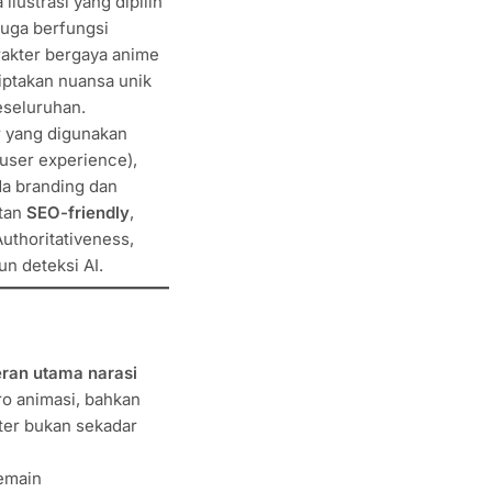
lustrasi yang dipilih
juga berfungsi
rakter bergaya anime
iptakan nuansa unik
seluruhan.
er yang digunakan
(user experience),
da branding dan
atan
SEO-friendly
,
uthoritativeness,
n deteksi AI.
ran utama narasi
ro animasi, bahkan
akter bukan sekadar
emain