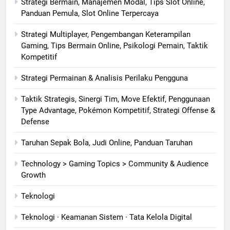
Strategi Bermain, Manajemen Modal, Tips Slot Online,
Panduan Pemula, Slot Online Terpercaya
Strategi Multiplayer, Pengembangan Keterampilan
Gaming, Tips Bermain Online, Psikologi Pemain, Taktik
Kompetitif
Strategi Permainan & Analisis Perilaku Pengguna
Taktik Strategis, Sinergi Tim, Move Efektif, Penggunaan
Type Advantage, Pokémon Kompetitif, Strategi Offense &
Defense
Taruhan Sepak Bola, Judi Online, Panduan Taruhan
Technology > Gaming Topics > Community & Audience
Growth
Teknologi
Teknologi · Keamanan Sistem · Tata Kelola Digital