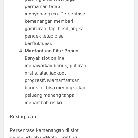
permainan tetap
menyenangkan. Persentase
kemenangan memberi
gambaran, tapi hasil jangka
pendek tetap bisa
berfluktuasi.
Manfaatkan Fitur Bonus
Banyak slot online
menawarkan bonus, putaran
gratis, atau jackpot
progresif. Memanfaatkan
bonus ini bisa meningkatkan
peluang menang tanpa
menambah risiko.
Kesimpulan
Persentase kemenangan di slot
online adalah indikator penting