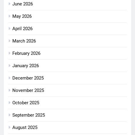
June 2026
May 2026
April 2026
March 2026
February 2026
January 2026
December 2025
November 2025
October 2025
September 2025
August 2025