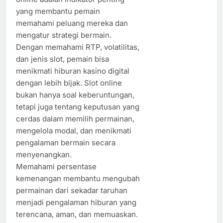
yang membantu pemain
memahami peluang mereka dan
mengatur strategi bermain.
Dengan memahami RTP, volatilitas,
dan jenis slot, pemain bisa
menikmati hiburan kasino digital
dengan lebih bijak. Slot online
bukan hanya soal keberuntungan,
tetapi juga tentang keputusan yang
cerdas dalam memilih permainan,
mengelola modal, dan menikmati
pengalaman bermain secara
menyenangkan.
Memahami persentase
kemenangan membantu mengubah
permainan dari sekadar taruhan
menjadi pengalaman hiburan yang
terencana, aman, dan memuaskan.