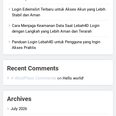
Login Edwinslot Terbaru untuk Akses Akun yang Lebih
Stabil dan Aman
Cara Menjaga Keamanan Data Saat Lebah4D Login
dengan Langkah yang Lebih Aman dan Terarah
Panduan Login Lebah4D untuk Pengguna yang Ingin
Akses Praktis
Recent Comments
A WordPress Commenter
on
Hello world!
Archives
July 2026