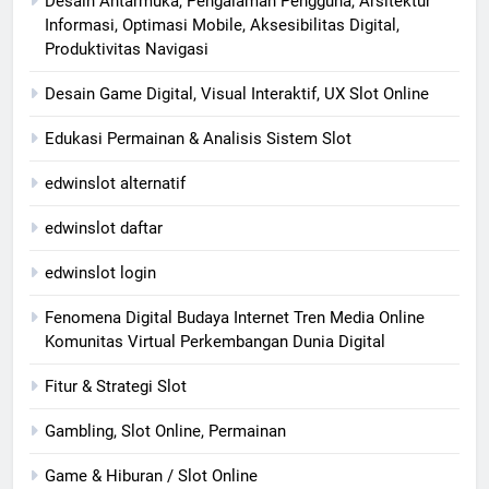
Desain Antarmuka, Pengalaman Pengguna, Arsitektur
Informasi, Optimasi Mobile, Aksesibilitas Digital,
Produktivitas Navigasi
Desain Game Digital, Visual Interaktif, UX Slot Online
Edukasi Permainan & Analisis Sistem Slot
edwinslot alternatif
edwinslot daftar
edwinslot login
Fenomena Digital Budaya Internet Tren Media Online
Komunitas Virtual Perkembangan Dunia Digital
Fitur & Strategi Slot
Gambling, Slot Online, Permainan
Game & Hiburan / Slot Online