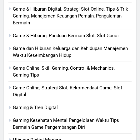
Game & Hiburan Digital, Strategi Slot Online, Tips & Trik
Gaming, Manajemen Keuangan Pemain, Pengalaman
Bermain
Game & Hiburan, Panduan Bermain Slot, Slot Gacor
Game dan Hiburan Keluarga dan Kehidupan Manajemen
Waktu Keseimbangan Hidup
Game Online, Skill Gaming, Control & Mechanics,
Gaming Tips
Game Online, Strategi Slot, Rekomendasi Game, Slot
Digital
Gaming & Tren Digital
Gaming Kesehatan Mental Pengelolaan Waktu Tips
Bermain Game Pengembangan Diri