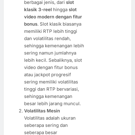
berbagai jenis, dari
slot
klasik 3-reel
hingga
slot
video modern dengan fitur
bonus
. Slot klasik biasanya
memiliki RTP lebih tinggi
dan volatilitas rendah,
sehingga kemenangan lebih
sering namun jumlahnya
lebih kecil. Sebaliknya, slot
video dengan fitur bonus
atau jackpot progresif
sering memiliki volatilitas
tinggi dan RTP bervariasi,
sehingga kemenangan
besar lebih jarang muncul.
Volatilitas Mesin
Volatilitas adalah ukuran
seberapa sering dan
seberapa besar