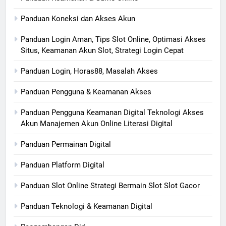
Panduan Koneksi dan Akses Akun
Panduan Login Aman, Tips Slot Online, Optimasi Akses
Situs, Keamanan Akun Slot, Strategi Login Cepat
Panduan Login, Horas88, Masalah Akses
Panduan Pengguna & Keamanan Akses
Panduan Pengguna Keamanan Digital Teknologi Akses
Akun Manajemen Akun Online Literasi Digital
Panduan Permainan Digital
Panduan Platform Digital
Panduan Slot Online Strategi Bermain Slot Slot Gacor
Panduan Teknologi & Keamanan Digital