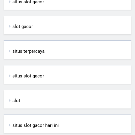
situs slot gacor
slot gacor
situs terpercaya
situs slot gacor
slot
situs slot gacor hari ini