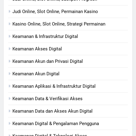
Judi Online, Slot Online, Permainan Kasino
Kasino Online, Slot Online, Strategi Permainan
Keamanan & Infrastruktur Digital
Keamanan Akses Digital
Keamanan Akun dan Privasi Digital
Keamanan Akun Digital
Keamanan Aplikasi & Infrastruktur Digital
Keamanan Data & Verifikasi Akses
Keamanan Data dan Akses Akun Digital
Keamanan Digital & Pengalaman Pengguna