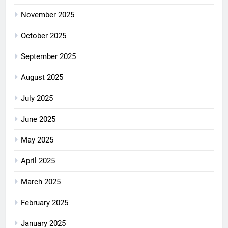
November 2025
October 2025
September 2025
August 2025
July 2025
June 2025
May 2025
April 2025
March 2025
February 2025
January 2025