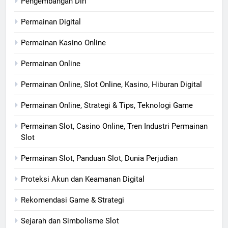
Pengembangan Diri
Permainan Digital
Permainan Kasino Online
Permainan Online
Permainan Online, Slot Online, Kasino, Hiburan Digital
Permainan Online, Strategi & Tips, Teknologi Game
Permainan Slot, Casino Online, Tren Industri Permainan
Slot
Permainan Slot, Panduan Slot, Dunia Perjudian
Proteksi Akun dan Keamanan Digital
Rekomendasi Game & Strategi
Sejarah dan Simbolisme Slot