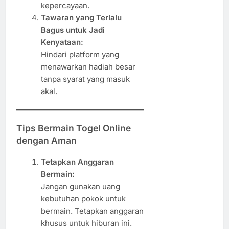
kepercayaan.
Tawaran yang Terlalu
Bagus untuk Jadi
Kenyataan:
Hindari platform yang
menawarkan hadiah besar
tanpa syarat yang masuk
akal.
Tips Bermain Togel Online
dengan Aman
Tetapkan Anggaran
Bermain:
Jangan gunakan uang
kebutuhan pokok untuk
bermain. Tetapkan anggaran
khusus untuk hiburan ini.