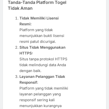
Tanda-Tanda Platform Togel
Tidak Aman
Tidak Memiliki Lisensi
Resmi:
Platform yang tidak
menunjukkan bukti lisensi
resmi patut dicurigai.
Situs Tidak Menggunakan
HTTPS:
Situs tanpa protokol HTTPS
tidak melindungi data Anda
dengan baik.
Layanan Pelanggan Tidak
Responsif:
Platform yang tidak memiliki
layanan pelanggan yang
responsif sering kali
menunjukkan kurangnya