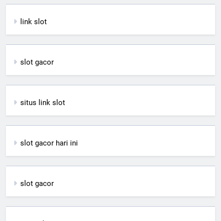
link slot
slot gacor
situs link slot
slot gacor hari ini
slot gacor