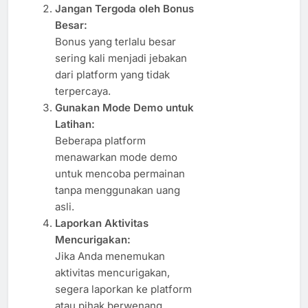
Jangan Tergoda oleh Bonus
Besar:
Bonus yang terlalu besar
sering kali menjadi jebakan
dari platform yang tidak
terpercaya.
Gunakan Mode Demo untuk
Latihan:
Beberapa platform
menawarkan mode demo
untuk mencoba permainan
tanpa menggunakan uang
asli.
Laporkan Aktivitas
Mencurigakan:
Jika Anda menemukan
aktivitas mencurigakan,
segera laporkan ke platform
atau pihak berwenang