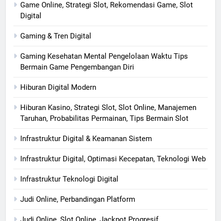
Game Online, Strategi Slot, Rekomendasi Game, Slot
Digital
Gaming & Tren Digital
Gaming Kesehatan Mental Pengelolaan Waktu Tips
Bermain Game Pengembangan Diri
Hiburan Digital Modern
Hiburan Kasino, Strategi Slot, Slot Online, Manajemen
Taruhan, Probabilitas Permainan, Tips Bermain Slot
Infrastruktur Digital & Keamanan Sistem
Infrastruktur Digital, Optimasi Kecepatan, Teknologi Web
Infrastruktur Teknologi Digital
Judi Online, Perbandingan Platform
Judi Online, Slot Online, Jackpot Progresif