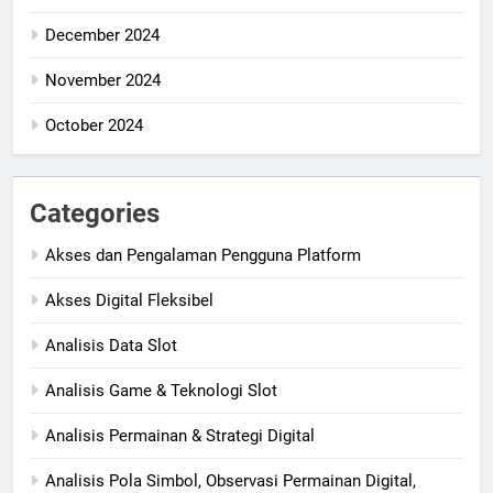
December 2024
November 2024
October 2024
Categories
Akses dan Pengalaman Pengguna Platform
Akses Digital Fleksibel
Analisis Data Slot
Analisis Game & Teknologi Slot
Analisis Permainan & Strategi Digital
Analisis Pola Simbol, Observasi Permainan Digital,