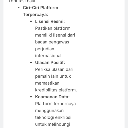
reputasi baik.
Ciri-Ciri Platform
Terpercaya:
Lisensi Resmi:
Pastikan platform
memiliki lisensi dari
badan pengawas
perjudian
internasional.
Ulasan Positif:
Periksa ulasan dari
pemain lain untuk
memastikan
kredibilitas platform.
Keamanan Data:
Platform terpercaya
menggunakan
teknologi enkripsi
untuk melindungi