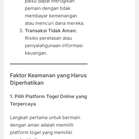
palsu dapat merugikan
pemain dengan tidak
membayar kemenangan
atau mencuri dana mereka.
Transaksi Tidak Aman:
Risiko peretasan atau
penyalahgunaan informasi
keuangan.
Faktor Keamanan yang Harus
Diperhatikan
1. Pilih Platform Togel Online yang
Terpercaya
Langkah pertama untuk bermain
dengan aman adalah memilih
platform togel yang memiliki