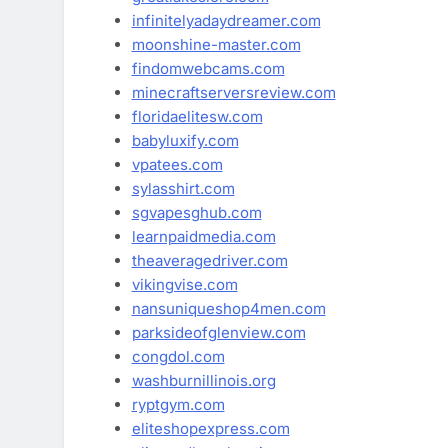
infinitelyadaydreamer.com
moonshine-master.com
findomwebcams.com
minecraftserversreview.com
floridaelitesw.com
babyluxify.com
vpatees.com
sylasshirt.com
sgvapesghub.com
learnpaidmedia.com
theaveragedriver.com
vikingvise.com
nansuniqueshop4men.com
parksideofglenview.com
congdol.com
washburnillinois.org
ryptgym.com
eliteshopexpress.com