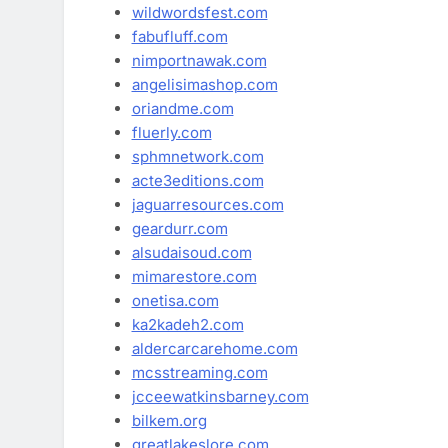
wildwordsfest.com
fabufluff.com
nimportnawak.com
angelisimashop.com
oriandme.com
fluerly.com
sphmnetwork.com
acte3editions.com
jaguarresources.com
geardurr.com
alsudaisoud.com
mimarestore.com
onetisa.com
ka2kadeh2.com
aldercarcarehome.com
mcsstreaming.com
jcceewatkinsbarney.com
bilkem.org
greatlakeslore.com