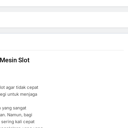
Mesin Slot
ot agar tidak cepat
tegi untuk menjaga
n yang sangat
an. Namun, bagi
sering kali cepat