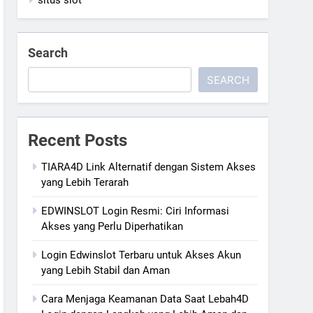
Search
SEARCH
Recent Posts
TIARA4D Link Alternatif dengan Sistem Akses
yang Lebih Terarah
EDWINSLOT Login Resmi: Ciri Informasi
Akses yang Perlu Diperhatikan
Login Edwinslot Terbaru untuk Akses Akun
yang Lebih Stabil dan Aman
Cara Menjaga Keamanan Data Saat Lebah4D