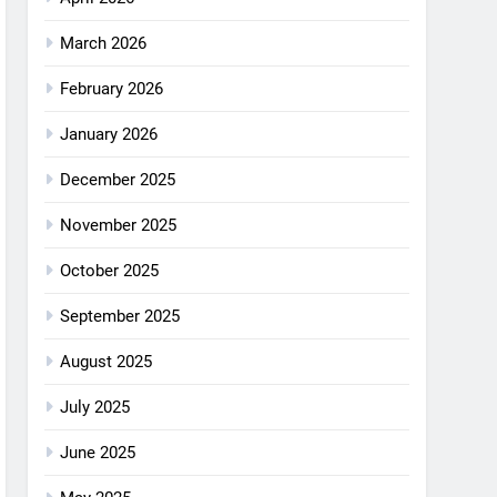
March 2026
February 2026
January 2026
December 2025
November 2025
October 2025
September 2025
August 2025
July 2025
June 2025