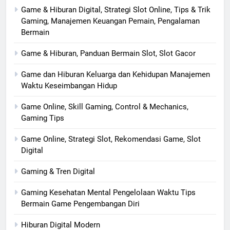
Game & Hiburan Digital, Strategi Slot Online, Tips & Trik
Gaming, Manajemen Keuangan Pemain, Pengalaman
Bermain
Game & Hiburan, Panduan Bermain Slot, Slot Gacor
Game dan Hiburan Keluarga dan Kehidupan Manajemen
Waktu Keseimbangan Hidup
Game Online, Skill Gaming, Control & Mechanics,
Gaming Tips
Game Online, Strategi Slot, Rekomendasi Game, Slot
Digital
Gaming & Tren Digital
Gaming Kesehatan Mental Pengelolaan Waktu Tips
Bermain Game Pengembangan Diri
Hiburan Digital Modern