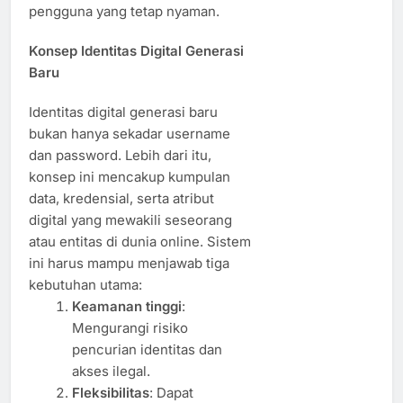
pengguna yang tetap nyaman.
Konsep Identitas Digital Generasi
Baru
Identitas digital generasi baru
bukan hanya sekadar username
dan password. Lebih dari itu,
konsep ini mencakup kumpulan
data, kredensial, serta atribut
digital yang mewakili seseorang
atau entitas di dunia online. Sistem
ini harus mampu menjawab tiga
kebutuhan utama:
Keamanan tinggi
:
Mengurangi risiko
pencurian identitas dan
akses ilegal.
Fleksibilitas
: Dapat