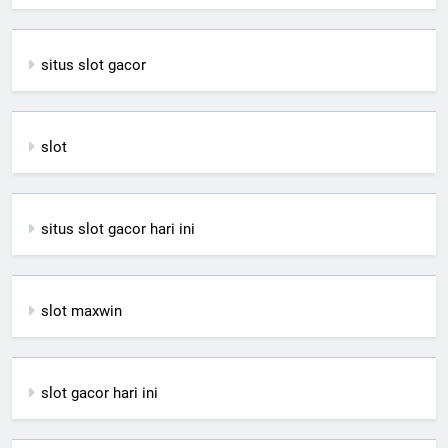
situs slot gacor
slot
situs slot gacor hari ini
slot maxwin
slot gacor hari ini