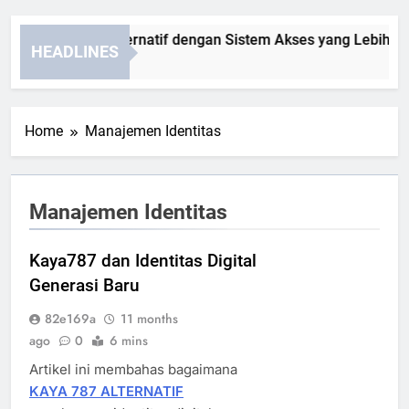
ARA4D Link Alternatif dengan Sistem Akses yang Lebih Terar
HEADLINES
Weeks Ago
Home
Manajemen Identitas
Manajemen Identitas
Kaya787 dan Identitas Digital
Generasi Baru
82e169a
11 months
ago
0
6 mins
Artikel ini membahas bagaimana
KAYA 787 ALTERNATIF