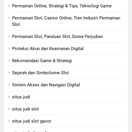
Permainan Online, Strategi & Tips, Teknologi Game
Permainan Slot, Casino Online, Tren Industri Permainan
Slot
Permainan Slot, Panduan Slot, Dunia Perjudian
Proteksi Akun dan Keamanan Digital
Rekomendasi Game & Strategi
Sejarah dan Simbolisme Slot
Sistem Akses dan Navigasi Digital
situs judi
situs judi slot
situs judi slot gacor