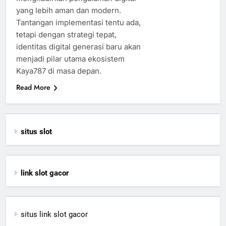
yang lebih aman dan modern.
Tantangan implementasi tentu ada,
tetapi dengan strategi tepat,
identitas digital generasi baru akan
menjadi pilar utama ekosistem
Kaya787 di masa depan.
Read More
situs slot
link slot gacor
situs link slot gacor