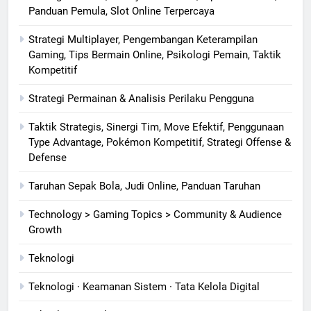
Panduan Pemula, Slot Online Terpercaya
Strategi Multiplayer, Pengembangan Keterampilan
Gaming, Tips Bermain Online, Psikologi Pemain, Taktik
Kompetitif
Strategi Permainan & Analisis Perilaku Pengguna
Taktik Strategis, Sinergi Tim, Move Efektif, Penggunaan
Type Advantage, Pokémon Kompetitif, Strategi Offense &
Defense
Taruhan Sepak Bola, Judi Online, Panduan Taruhan
Technology > Gaming Topics > Community & Audience
Growth
Teknologi
Teknologi · Keamanan Sistem · Tata Kelola Digital