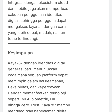
Integrasi dengan ekosistem cloud
dan mobile juga akan memperluas
cakupan penggunaan identitas
digital, sehingga pengguna dapat
mengakses layanan dengan cara
yang lebih cepat, mudah, namun
tetap terlindungi.
Kesimpulan
Kaya787 dengan identitas digital
generasi baru menunjukkan
bagaimana sebuah platform dapat
memimpin dalam hal keamanan,
fleksibilitas, dan kepercayaan.
Dengan memanfaatkan teknologi
seperti MFA, biometrik, DID,
hingga Zero Trust, Kaya787 mampu
menghadirkan pengalaman digital