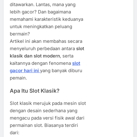
ditawarkan. Lantas, mana yang
lebih gacor? Dan bagaimana
memahami karakteristik keduanya
untuk meningkatkan peluang
bermain?
Artikel ini akan membahas secara
menyeluruh perbedaan antara
slot
klasik dan slot modern
, serta
kaitannya dengan fenomena
slot
gacor hari ini
yang banyak diburu
pemain.
Apa Itu Slot Klasik?
Slot klasik merujuk pada mesin slot
dengan desain sederhana yang
mengacu pada versi fisik awal dari
permainan slot. Biasanya terdiri
dari: