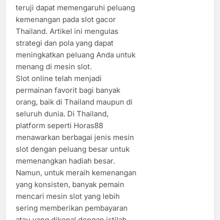
teruji dapat memengaruhi peluang
kemenangan pada slot gacor
Thailand. Artikel ini mengulas
strategi dan pola yang dapat
meningkatkan peluang Anda untuk
menang di mesin slot.
Slot online telah menjadi
permainan favorit bagi banyak
orang, baik di Thailand maupun di
seluruh dunia. Di Thailand,
platform seperti Horas88
menawarkan berbagai jenis mesin
slot dengan peluang besar untuk
memenangkan hadiah besar.
Namun, untuk meraih kemenangan
yang konsisten, banyak pemain
mencari mesin slot yang lebih
sering memberikan pembayaran
atau yang dikenal dengan istilah