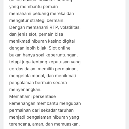
yang membantu pemain
memahami peluang mereka dan
mengatur strategi bermain.
Dengan memahami RTP, volatilitas,
dan jenis slot, pemain bisa
menikmati hiburan kasino digital
dengan lebih bijak. Slot online
bukan hanya soal keberuntungan,
tetapi juga tentang keputusan yang
cerdas dalam memilih permainan,
mengelola modal, dan menikmati
pengalaman bermain secara
menyenangkan.
Memahami persentase
kemenangan membantu mengubah
permainan dari sekadar taruhan
menjadi pengalaman hiburan yang
terencana, aman, dan memuaskan.