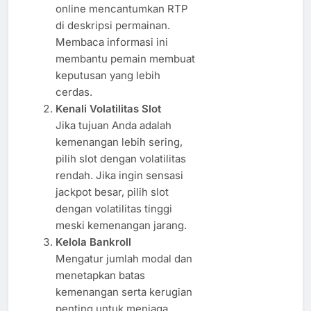
online mencantumkan RTP
di deskripsi permainan.
Membaca informasi ini
membantu pemain membuat
keputusan yang lebih
cerdas.
Kenali Volatilitas Slot
Jika tujuan Anda adalah
kemenangan lebih sering,
pilih slot dengan volatilitas
rendah. Jika ingin sensasi
jackpot besar, pilih slot
dengan volatilitas tinggi
meski kemenangan jarang.
Kelola Bankroll
Mengatur jumlah modal dan
menetapkan batas
kemenangan serta kerugian
penting untuk menjaga