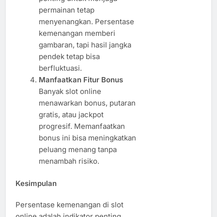
permainan tetap
menyenangkan. Persentase
kemenangan memberi
gambaran, tapi hasil jangka
pendek tetap bisa
berfluktuasi.
Manfaatkan Fitur Bonus
Banyak slot online
menawarkan bonus, putaran
gratis, atau jackpot
progresif. Memanfaatkan
bonus ini bisa meningkatkan
peluang menang tanpa
menambah risiko.
Kesimpulan
Persentase kemenangan di slot
online adalah indikator penting