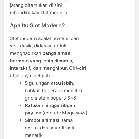
jarang ditemukan di sini
dibandingkan slot modern.
Apa Itu Slot Modern?
Slot modern adalah evolusi dari
slot klasik, didesain untuk
menghadirkan
pengalaman
bermain yang lebih dinamis,
interaktif, dan menghibur
. Ciri-ciri
utamanya meliputi:
5 gulungan atau lebih
,
bahkan beberapa memiliki
grid sistem seperti 6×6
Ratusan hingga ribuan
payline
(contoh: Megaways)
Simbol animasi
, tema
cerita, dan soundtrack
menarik