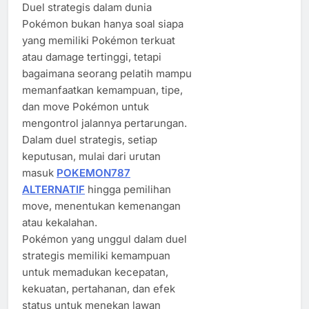
Duel strategis dalam dunia
Pokémon bukan hanya soal siapa
yang memiliki Pokémon terkuat
atau damage tertinggi, tetapi
bagaimana seorang pelatih mampu
memanfaatkan kemampuan, tipe,
dan move Pokémon untuk
mengontrol jalannya pertarungan.
Dalam duel strategis, setiap
keputusan, mulai dari urutan
masuk
POKEMON787
ALTERNATIF
hingga pemilihan
move, menentukan kemenangan
atau kekalahan.
Pokémon yang unggul dalam duel
strategis memiliki kemampuan
untuk memadukan kecepatan,
kekuatan, pertahanan, dan efek
status untuk menekan lawan