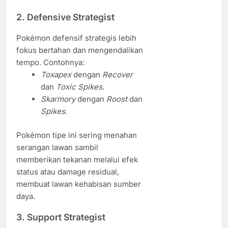
2. Defensive Strategist
Pokémon defensif strategis lebih
fokus bertahan dan mengendalikan
tempo. Contohnya:
Toxapex
dengan
Recover
dan
Toxic Spikes
.
Skarmory
dengan
Roost
dan
Spikes
.
Pokémon tipe ini sering menahan
serangan lawan sambil
memberikan tekanan melalui efek
status atau damage residual,
membuat lawan kehabisan sumber
daya.
3. Support Strategist