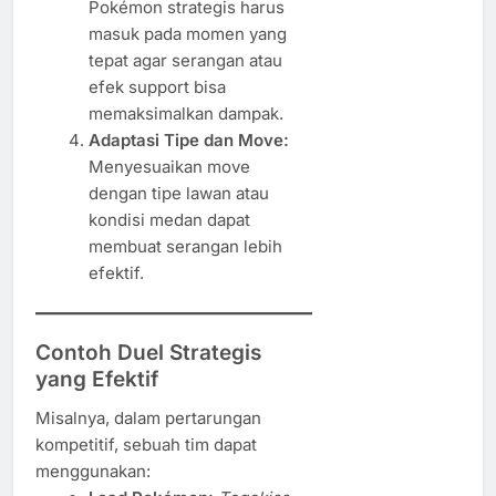
Pokémon strategis harus
masuk pada momen yang
tepat agar serangan atau
efek support bisa
memaksimalkan dampak.
Adaptasi Tipe dan Move:
Menyesuaikan move
dengan tipe lawan atau
kondisi medan dapat
membuat serangan lebih
efektif.
Contoh Duel Strategis
yang Efektif
Misalnya, dalam pertarungan
kompetitif, sebuah tim dapat
menggunakan: