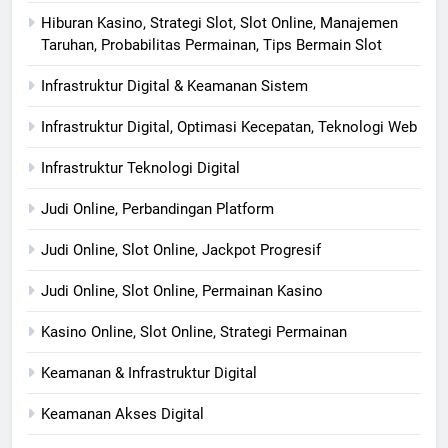
Hiburan Kasino, Strategi Slot, Slot Online, Manajemen
Taruhan, Probabilitas Permainan, Tips Bermain Slot
Infrastruktur Digital & Keamanan Sistem
Infrastruktur Digital, Optimasi Kecepatan, Teknologi Web
Infrastruktur Teknologi Digital
Judi Online, Perbandingan Platform
Judi Online, Slot Online, Jackpot Progresif
Judi Online, Slot Online, Permainan Kasino
Kasino Online, Slot Online, Strategi Permainan
Keamanan & Infrastruktur Digital
Keamanan Akses Digital