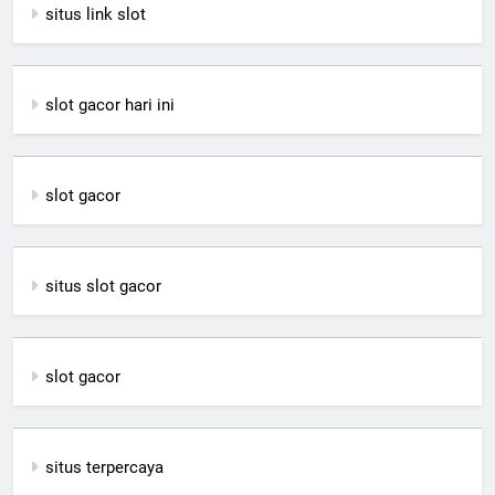
situs link slot
slot gacor hari ini
slot gacor
situs slot gacor
slot gacor
situs terpercaya