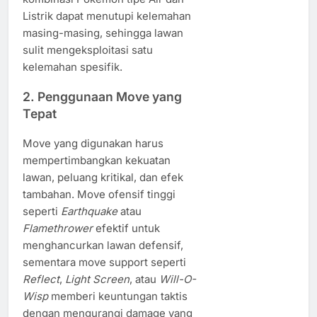
Listrik dapat menutupi kelemahan
masing-masing, sehingga lawan
sulit mengeksploitasi satu
kelemahan spesifik.
2. Penggunaan Move yang
Tepat
Move yang digunakan harus
mempertimbangkan kekuatan
lawan, peluang kritikal, dan efek
tambahan. Move ofensif tinggi
seperti
Earthquake
atau
Flamethrower
efektif untuk
menghancurkan lawan defensif,
sementara move support seperti
Reflect
,
Light Screen
, atau
Will-O-
Wisp
memberi keuntungan taktis
dengan mengurangi damage yang