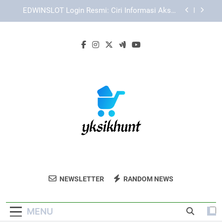
Skip
Login Edwinslot Terbaru untuk Akses Akun yang
to
Lebih Stabil dan Aman
content
Cara Menjaga Keamanan Data Saat Lebah4D
Login dengan Langkah yang Lebih Aman dan
Terarah
TIARA4D Link Alternatif dengan Sistem Akses
yang Lebih Terarah
EDWINSLOT Login Resmi: Ciri Informasi Akses
yang Perlu Diperhatikan
Login Edwinslot Terbaru untuk Akses Akun yang
Lebih Stabil dan Aman
Cara Menjaga Keamanan Data Saat Lebah4D
Login dengan Langkah yang Lebih Aman dan
Terarah
Yksi Khunt
Temukan Koleksi Fashion Terbaru Di Yksi
NEWSLETTER
RANDOM NEWS
Khunt. Belanja Online Mudah Dan Aman
Dengan Berbagai Pilihan Gaya.
MENU