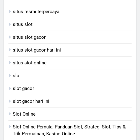
situs resmi terpercaya
situs slot
situs slot gacor
situs slot gacor hari ini
situs slot online
slot
slot gacor
slot gacor hari ini
Slot Online
Slot Online Pemula, Panduan Slot, Strategi Slot, Tips &
Trik Permainan, Kasino Online