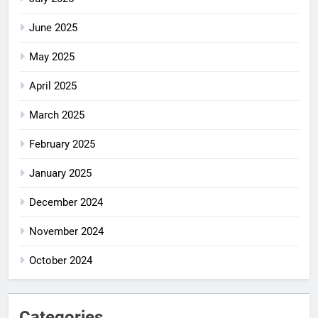
June 2025
May 2025
April 2025
March 2025
February 2025
January 2025
December 2024
November 2024
October 2024
Categories