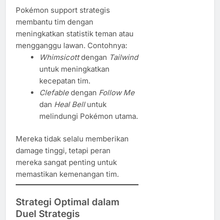
Pokémon support strategis
membantu tim dengan
meningkatkan statistik teman atau
mengganggu lawan. Contohnya:
Whimsicott
dengan
Tailwind
untuk meningkatkan
kecepatan tim.
Clefable
dengan
Follow Me
dan
Heal Bell
untuk
melindungi Pokémon utama.
Mereka tidak selalu memberikan
damage tinggi, tetapi peran
mereka sangat penting untuk
memastikan kemenangan tim.
Strategi Optimal dalam
Duel Strategis