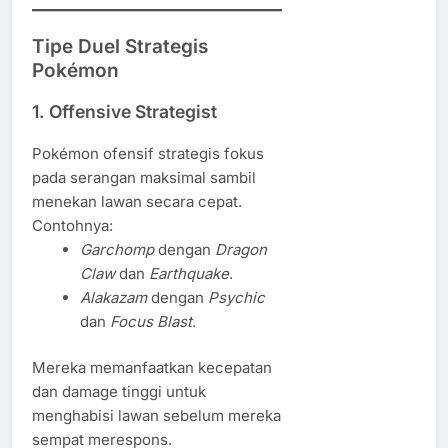
Tipe Duel Strategis
Pokémon
1. Offensive Strategist
Pokémon ofensif strategis fokus
pada serangan maksimal sambil
menekan lawan secara cepat.
Contohnya:
Garchomp
dengan
Dragon
Claw
dan
Earthquake
.
Alakazam
dengan
Psychic
dan
Focus Blast
.
Mereka memanfaatkan kecepatan
dan damage tinggi untuk
menghabisi lawan sebelum mereka
sempat merespons.