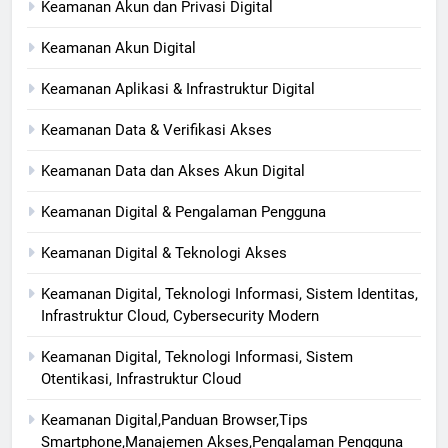
Keamanan Akun dan Privasi Digital
Keamanan Akun Digital
Keamanan Aplikasi & Infrastruktur Digital
Keamanan Data & Verifikasi Akses
Keamanan Data dan Akses Akun Digital
Keamanan Digital & Pengalaman Pengguna
Keamanan Digital & Teknologi Akses
Keamanan Digital, Teknologi Informasi, Sistem Identitas,
Infrastruktur Cloud, Cybersecurity Modern
Keamanan Digital, Teknologi Informasi, Sistem
Otentikasi, Infrastruktur Cloud
Keamanan Digital,Panduan Browser,Tips
Smartphone,Manajemen Akses,Pengalaman Pengguna