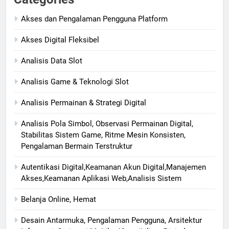
Akses dan Pengalaman Pengguna Platform
Akses Digital Fleksibel
Analisis Data Slot
Analisis Game & Teknologi Slot
Analisis Permainan & Strategi Digital
Analisis Pola Simbol, Observasi Permainan Digital,
Stabilitas Sistem Game, Ritme Mesin Konsisten,
Pengalaman Bermain Terstruktur
Autentikasi Digital,Keamanan Akun Digital,Manajemen
Akses,Keamanan Aplikasi Web,Analisis Sistem
Belanja Online, Hemat
Desain Antarmuka, Pengalaman Pengguna, Arsitektur