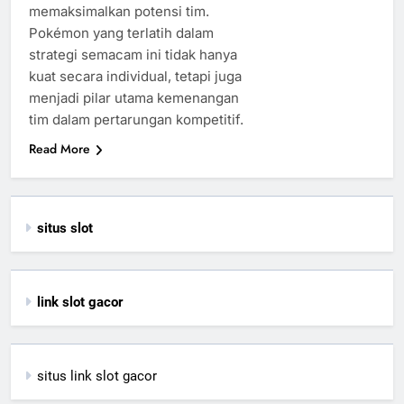
memaksimalkan potensi tim.
Pokémon yang terlatih dalam
strategi semacam ini tidak hanya
kuat secara individual, tetapi juga
menjadi pilar utama kemenangan
tim dalam pertarungan kompetitif.
Read More
situs slot
link slot gacor
situs link slot gacor