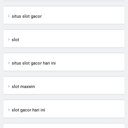
situs slot gacor
slot
situs slot gacor hari ini
slot maxwin
slot gacor hari ini