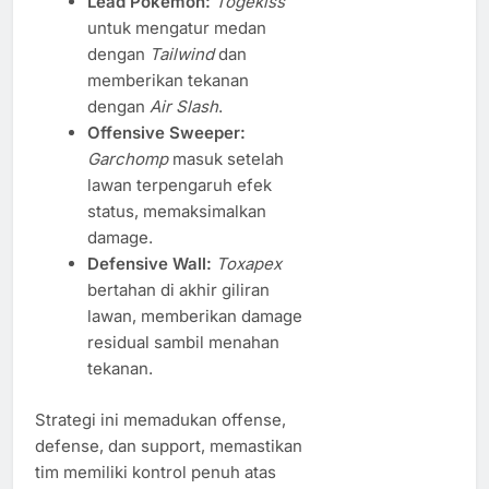
Lead Pokémon:
Togekiss
untuk mengatur medan
dengan
Tailwind
dan
memberikan tekanan
dengan
Air Slash
.
Offensive Sweeper:
Garchomp
masuk setelah
lawan terpengaruh efek
status, memaksimalkan
damage.
Defensive Wall:
Toxapex
bertahan di akhir giliran
lawan, memberikan damage
residual sambil menahan
tekanan.
Strategi ini memadukan offense,
defense, dan support, memastikan
tim memiliki kontrol penuh atas