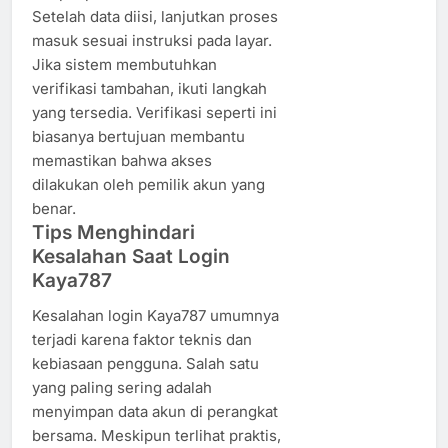
Setelah data diisi, lanjutkan proses
masuk sesuai instruksi pada layar.
Jika sistem membutuhkan
verifikasi tambahan, ikuti langkah
yang tersedia. Verifikasi seperti ini
biasanya bertujuan membantu
memastikan bahwa akses
dilakukan oleh pemilik akun yang
benar.
Tips Menghindari
Kesalahan Saat Login
Kaya787
Kesalahan login Kaya787 umumnya
terjadi karena faktor teknis dan
kebiasaan pengguna. Salah satu
yang paling sering adalah
menyimpan data akun di perangkat
bersama. Meskipun terlihat praktis,