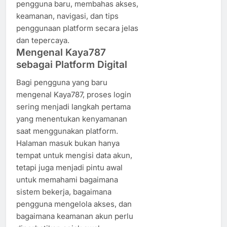
pengguna baru, membahas akses,
keamanan, navigasi, dan tips
penggunaan platform secara jelas
dan tepercaya.
Mengenal Kaya787
sebagai Platform Digital
Bagi pengguna yang baru
mengenal Kaya787, proses login
sering menjadi langkah pertama
yang menentukan kenyamanan
saat menggunakan platform.
Halaman masuk bukan hanya
tempat untuk mengisi data akun,
tetapi juga menjadi pintu awal
untuk memahami bagaimana
sistem bekerja, bagaimana
pengguna mengelola akses, dan
bagaimana keamanan akun perlu