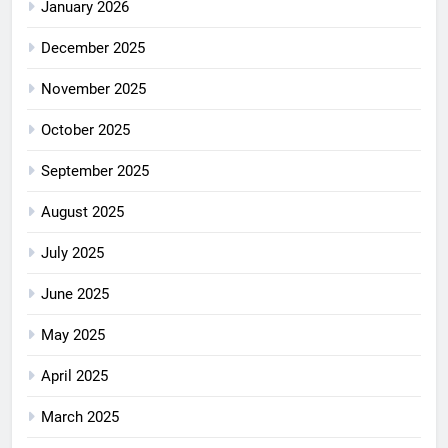
January 2026
December 2025
November 2025
October 2025
September 2025
August 2025
July 2025
June 2025
May 2025
April 2025
March 2025