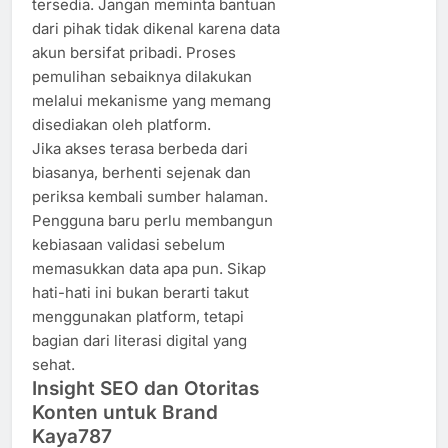
tersedia. Jangan meminta bantuan
dari pihak tidak dikenal karena data
akun bersifat pribadi. Proses
pemulihan sebaiknya dilakukan
melalui mekanisme yang memang
disediakan oleh platform.
Jika akses terasa berbeda dari
biasanya, berhenti sejenak dan
periksa kembali sumber halaman.
Pengguna baru perlu membangun
kebiasaan validasi sebelum
memasukkan data apa pun. Sikap
hati-hati ini bukan berarti takut
menggunakan platform, tetapi
bagian dari literasi digital yang
sehat.
Insight SEO dan Otoritas
Konten untuk Brand
Kaya787