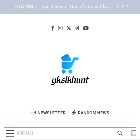
Skip
Login Edwinslot Terbaru untuk Akses Akun yang
to
Lebih Stabil dan Aman
content
Cara Menjaga Keamanan Data Saat Lebah4D
Login dengan Langkah yang Lebih Aman dan
Terarah
TIARA4D Link Alternatif dengan Sistem Akses
yang Lebih Terarah
EDWINSLOT Login Resmi: Ciri Informasi Akses
yang Perlu Diperhatikan
Login Edwinslot Terbaru untuk Akses Akun yang
Lebih Stabil dan Aman
Cara Menjaga Keamanan Data Saat Lebah4D
Login dengan Langkah yang Lebih Aman dan
Terarah
Yksi Khunt
Temukan Koleksi Fashion Terbaru Di Yksi
NEWSLETTER
RANDOM NEWS
Khunt. Belanja Online Mudah Dan Aman
Dengan Berbagai Pilihan Gaya.
MENU