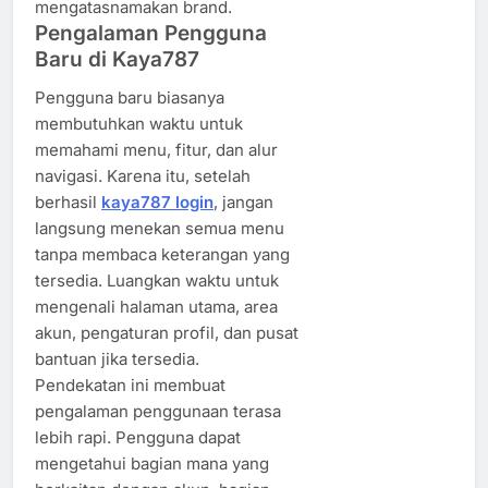
mengatasnamakan brand.
Pengalaman Pengguna
Baru di Kaya787
Pengguna baru biasanya
membutuhkan waktu untuk
memahami menu, fitur, dan alur
navigasi. Karena itu, setelah
berhasil
kaya787 login
, jangan
langsung menekan semua menu
tanpa membaca keterangan yang
tersedia. Luangkan waktu untuk
mengenali halaman utama, area
akun, pengaturan profil, dan pusat
bantuan jika tersedia.
Pendekatan ini membuat
pengalaman penggunaan terasa
lebih rapi. Pengguna dapat
mengetahui bagian mana yang