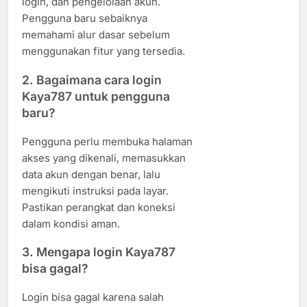
login, dan pengelolaan akun.
Pengguna baru sebaiknya
memahami alur dasar sebelum
menggunakan fitur yang tersedia.
2. Bagaimana cara login
Kaya787 untuk pengguna
baru?
Pengguna perlu membuka halaman
akses yang dikenali, memasukkan
data akun dengan benar, lalu
mengikuti instruksi pada layar.
Pastikan perangkat dan koneksi
dalam kondisi aman.
3. Mengapa login Kaya787
bisa gagal?
Login bisa gagal karena salah