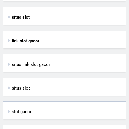
situs slot
link slot gacor
situs link slot gacor
situs slot
slot gacor