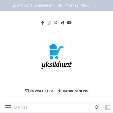
Skip
Login Edwinslot Terbaru untuk Akses Akun yang
to
Lebih Stabil dan Aman
content
Cara Menjaga Keamanan Data Saat Lebah4D
Login dengan Langkah yang Lebih Aman dan
Terarah
TIARA4D Link Alternatif dengan Sistem Akses
yang Lebih Terarah
EDWINSLOT Login Resmi: Ciri Informasi Akses
yang Perlu Diperhatikan
Login Edwinslot Terbaru untuk Akses Akun yang
Lebih Stabil dan Aman
Cara Menjaga Keamanan Data Saat Lebah4D
Login dengan Langkah yang Lebih Aman dan
Terarah
Yksi Khunt
Temukan Koleksi Fashion Terbaru Di Yksi
NEWSLETTER
RANDOM NEWS
Khunt. Belanja Online Mudah Dan Aman
Dengan Berbagai Pilihan Gaya.
MENU