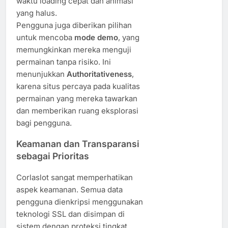
waktu loading cepat dan animasi
yang halus.
Pengguna juga diberikan pilihan
untuk mencoba
mode demo
, yang
memungkinkan mereka menguji
permainan tanpa risiko. Ini
menunjukkan
Authoritativeness
,
karena situs percaya pada kualitas
permainan yang mereka tawarkan
dan memberikan ruang eksplorasi
bagi pengguna.
Keamanan dan Transparansi
sebagai Prioritas
Corlaslot sangat memperhatikan
aspek keamanan. Semua data
pengguna dienkripsi menggunakan
teknologi SSL dan disimpan di
sistem dengan proteksi tingkat