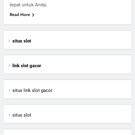
tepat untuk Anda.
Read More
situs slot
link slot gacor
situs link slot gacor
situs slot