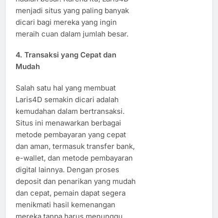
menjadi situs yang paling banyak
dicari bagi mereka yang ingin
meraih cuan dalam jumlah besar.
4. Transaksi yang Cepat dan
Mudah
Salah satu hal yang membuat
Laris4D semakin dicari adalah
kemudahan dalam bertransaksi.
Situs ini menawarkan berbagai
metode pembayaran yang cepat
dan aman, termasuk transfer bank,
e-wallet, dan metode pembayaran
digital lainnya. Dengan proses
deposit dan penarikan yang mudah
dan cepat, pemain dapat segera
menikmati hasil kemenangan
mereka tanpa harus menunggu