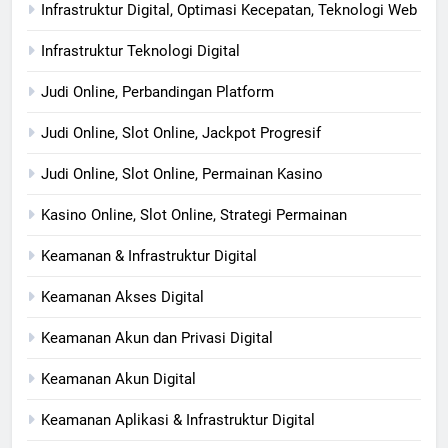
Infrastruktur Digital, Optimasi Kecepatan, Teknologi Web
Infrastruktur Teknologi Digital
Judi Online, Perbandingan Platform
Judi Online, Slot Online, Jackpot Progresif
Judi Online, Slot Online, Permainan Kasino
Kasino Online, Slot Online, Strategi Permainan
Keamanan & Infrastruktur Digital
Keamanan Akses Digital
Keamanan Akun dan Privasi Digital
Keamanan Akun Digital
Keamanan Aplikasi & Infrastruktur Digital