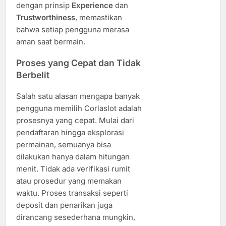
dengan prinsip
Experience
dan
Trustworthiness
, memastikan
bahwa setiap pengguna merasa
aman saat bermain.
Proses yang Cepat dan Tidak
Berbelit
Salah satu alasan mengapa banyak
pengguna memilih Corlaslot adalah
prosesnya yang cepat. Mulai dari
pendaftaran hingga eksplorasi
permainan, semuanya bisa
dilakukan hanya dalam hitungan
menit. Tidak ada verifikasi rumit
atau prosedur yang memakan
waktu. Proses transaksi seperti
deposit dan penarikan juga
dirancang sesederhana mungkin,