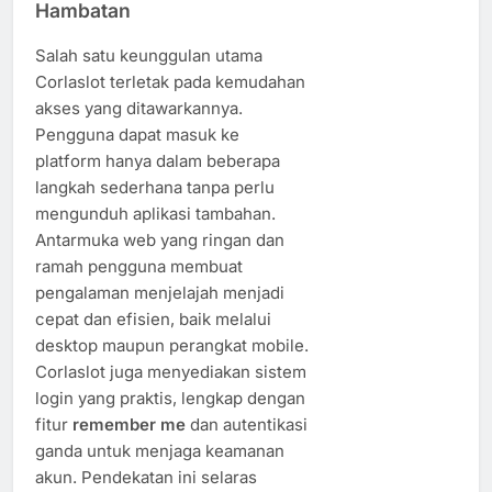
Hambatan
Salah satu keunggulan utama
Corlaslot terletak pada kemudahan
akses yang ditawarkannya.
Pengguna dapat masuk ke
platform hanya dalam beberapa
langkah sederhana tanpa perlu
mengunduh aplikasi tambahan.
Antarmuka web yang ringan dan
ramah pengguna membuat
pengalaman menjelajah menjadi
cepat dan efisien, baik melalui
desktop maupun perangkat mobile.
Corlaslot juga menyediakan sistem
login yang praktis, lengkap dengan
fitur
remember me
dan autentikasi
ganda untuk menjaga keamanan
akun. Pendekatan ini selaras