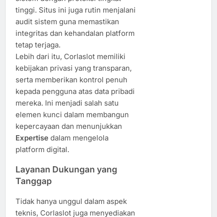
tinggi. Situs ini juga rutin menjalani
audit sistem guna memastikan
integritas dan kehandalan platform
tetap terjaga.
Lebih dari itu, Corlaslot memiliki
kebijakan privasi yang transparan,
serta memberikan kontrol penuh
kepada pengguna atas data pribadi
mereka. Ini menjadi salah satu
elemen kunci dalam membangun
kepercayaan dan menunjukkan
Expertise
dalam mengelola
platform digital.
Layanan Dukungan yang
Tanggap
Tidak hanya unggul dalam aspek
teknis, Corlaslot juga menyediakan