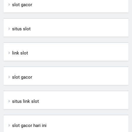
slot gacor
situs slot
link slot
slot gacor
situs link slot
slot gacor hari ini