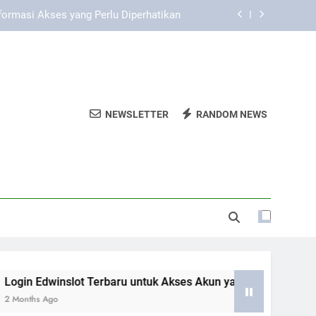
formasi Akses yang Perlu Diperhatikan
Akses Akun yang Lebih Stabil dan Aman
Langkah yang Lebih Aman dan Terarah
engan Sistem Akses yang Lebih Terarah
NEWSLETTER
RANDOM NEWS
formasi Akses yang Perlu Diperhatikan
Akses Akun yang Lebih Stabil dan Aman
Dan Aman Dengan Berbagai Pilihan Gaya.
Langkah yang Lebih Aman dan Terarah
nslot Terbaru untuk Akses Akun yang Lebih Stabil dan Aman