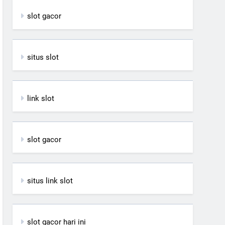
slot gacor
situs slot
link slot
slot gacor
situs link slot
slot gacor hari ini