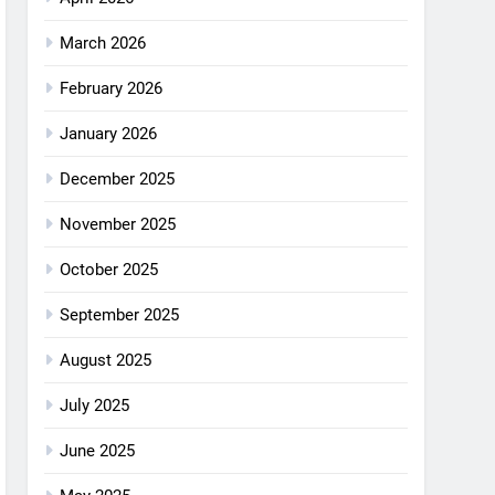
March 2026
February 2026
January 2026
December 2025
November 2025
October 2025
September 2025
August 2025
July 2025
June 2025