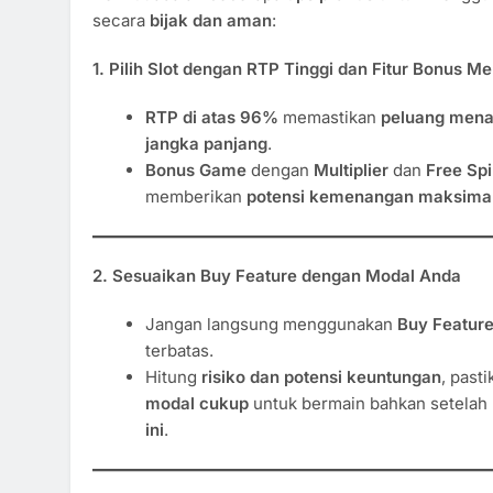
secara
bijak dan aman
:
1.
Pilih Slot dengan RTP Tinggi dan Fitur Bonus 
RTP di atas 96%
memastikan
peluang menan
jangka panjang
.
Bonus Game
dengan
Multiplier
dan
Free Spi
memberikan
potensi kemenangan maksima
2.
Sesuaikan Buy Feature dengan Modal Anda
Jangan langsung menggunakan
Buy Featur
terbatas.
Hitung
risiko dan potensi keuntungan
, past
modal cukup
untuk bermain bahkan setelah
ini
.