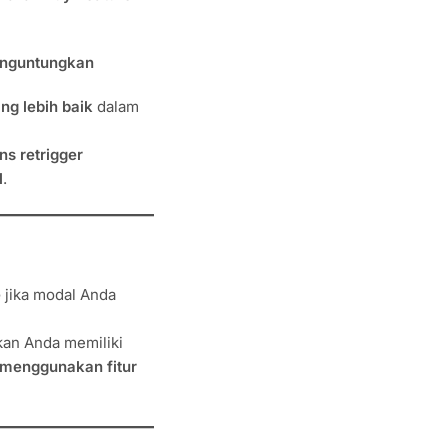
Menguntungkan
g lebih baik
dalam
ns retrigger
l
.
e
jika modal Anda
ikan Anda memiliki
menggunakan fitur