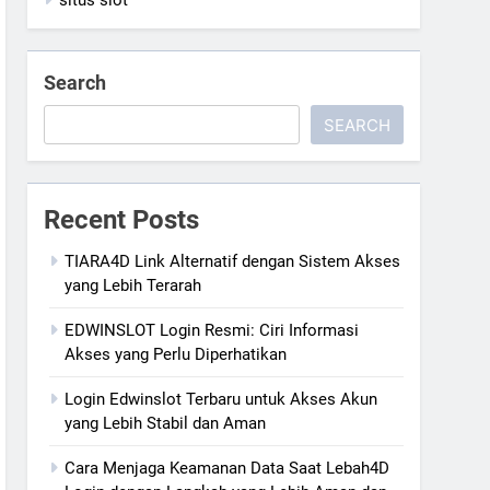
Search
SEARCH
Recent Posts
TIARA4D Link Alternatif dengan Sistem Akses
yang Lebih Terarah
EDWINSLOT Login Resmi: Ciri Informasi
Akses yang Perlu Diperhatikan
Login Edwinslot Terbaru untuk Akses Akun
yang Lebih Stabil dan Aman
Cara Menjaga Keamanan Data Saat Lebah4D