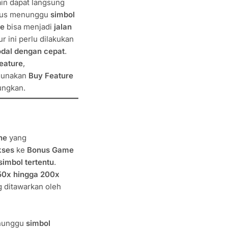
ain dapat langsung
rus menunggu
simbol
re
bisa menjadi
jalan
r ini perlu dilakukan
dal dengan cepat
.
Feature
,
gunakan
Buy Feature
ungkan.
ne
yang
kses
ke
Bonus Game
simbol tertentu
.
50x hingga 200x
 ditawarkan oleh
enunggu
simbol