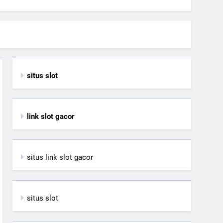
situs slot
link slot gacor
situs link slot gacor
situs slot