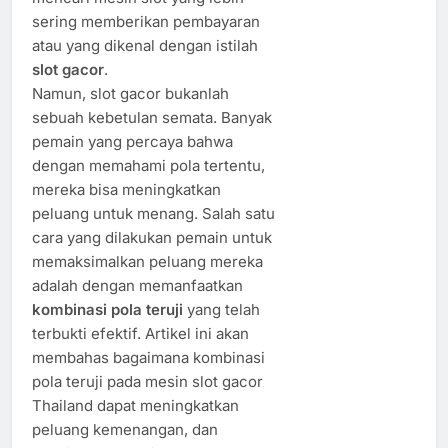
sering memberikan pembayaran
atau yang dikenal dengan istilah
slot gacor
.
Namun, slot gacor bukanlah
sebuah kebetulan semata. Banyak
pemain yang percaya bahwa
dengan memahami pola tertentu,
mereka bisa meningkatkan
peluang untuk menang. Salah satu
cara yang dilakukan pemain untuk
memaksimalkan peluang mereka
adalah dengan memanfaatkan
kombinasi pola teruji
yang telah
terbukti efektif. Artikel ini akan
membahas bagaimana kombinasi
pola teruji pada mesin slot gacor
Thailand dapat meningkatkan
peluang kemenangan, dan