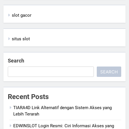
slot gacor
situs slot
Search
SEARCH
Recent Posts
TIARA4D Link Alternatif dengan Sistem Akses yang
Lebih Terarah
EDWINSLOT Login Resmi: Ciri Informasi Akses yang