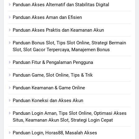
Panduan Akses Alternatif dan Stabilitas Digital
Panduan Akses Aman dan Efisien
Panduan Akses Praktis dan Keamanan Akun
Panduan Bonus Slot, Tips Slot Online, Strategi Bermain
Slot, Slot Gacor Terpercaya, Manajemen Bonus
Panduan Fitur & Pengalaman Pengguna
Panduan Game, Slot Online, Tips & Trik
Panduan Keamanan & Game Online
Panduan Koneksi dan Akses Akun
Panduan Login Aman, Tips Slot Online, Optimasi Akses
Situs, Keamanan Akun Slot, Strategi Login Cepat
Panduan Login, Horas88, Masalah Akses