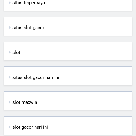
situs terpercaya
situs slot gacor
slot
situs slot gacor hari ini
slot maxwin
slot gacor hari ini