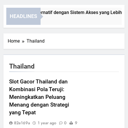
ARA4D Link Alternatif dengan Sistem Akses yang Lebih Terar
HEADLINES
Weeks Ago
Home
Thailand
Thailand
Slot Gacor Thailand dan
Kombinasi Pola Teruji:
Meningkatkan Peluang
Menang dengan Strategi
yang Tepat
82e169a
1 year ago
0
9