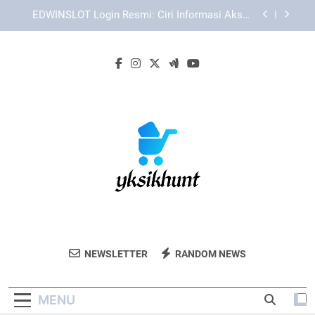
Skip
Login Edwinslot Terbaru untuk Akses Akun yang
to
Lebih Stabil dan Aman
content
Cara Menjaga Keamanan Data Saat Lebah4D
Login dengan Langkah yang Lebih Aman dan
Terarah
TIARA4D Link Alternatif dengan Sistem Akses
yang Lebih Terarah
EDWINSLOT Login Resmi: Ciri Informasi Akses
yang Perlu Diperhatikan
Login Edwinslot Terbaru untuk Akses Akun yang
Lebih Stabil dan Aman
Cara Menjaga Keamanan Data Saat Lebah4D
Login dengan Langkah yang Lebih Aman dan
Terarah
Yksi Khunt
Temukan Koleksi Fashion Terbaru Di Yksi
NEWSLETTER
RANDOM NEWS
Khunt. Belanja Online Mudah Dan Aman
Dengan Berbagai Pilihan Gaya.
MENU