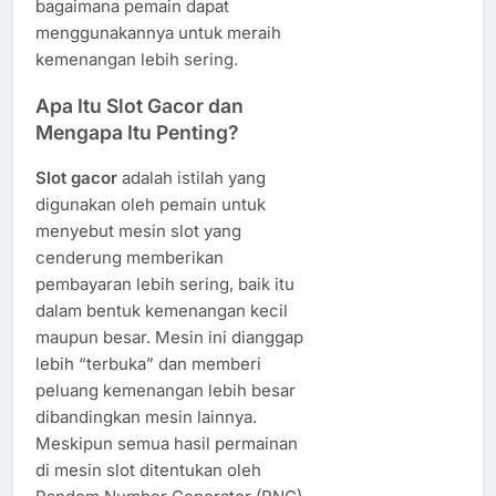
bagaimana pemain dapat
menggunakannya untuk meraih
kemenangan lebih sering.
Apa Itu Slot Gacor dan
Mengapa Itu Penting?
Slot gacor
adalah istilah yang
digunakan oleh pemain untuk
menyebut mesin slot yang
cenderung memberikan
pembayaran lebih sering, baik itu
dalam bentuk kemenangan kecil
maupun besar. Mesin ini dianggap
lebih “terbuka” dan memberi
peluang kemenangan lebih besar
dibandingkan mesin lainnya.
Meskipun semua hasil permainan
di mesin slot ditentukan oleh