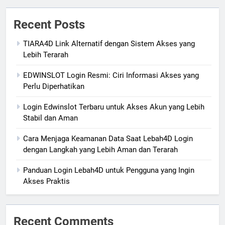
Recent Posts
TIARA4D Link Alternatif dengan Sistem Akses yang
Lebih Terarah
EDWINSLOT Login Resmi: Ciri Informasi Akses yang
Perlu Diperhatikan
Login Edwinslot Terbaru untuk Akses Akun yang Lebih
Stabil dan Aman
Cara Menjaga Keamanan Data Saat Lebah4D Login
dengan Langkah yang Lebih Aman dan Terarah
Panduan Login Lebah4D untuk Pengguna yang Ingin
Akses Praktis
Recent Comments