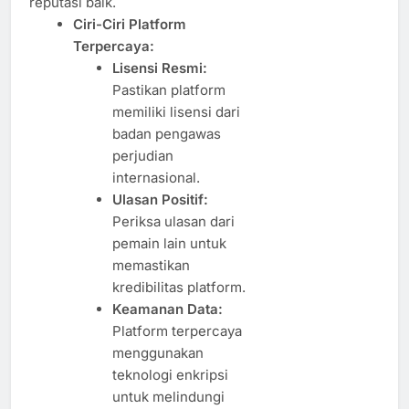
reputasi baik.
Ciri-Ciri Platform
Terpercaya:
Lisensi Resmi:
Pastikan platform
memiliki lisensi dari
badan pengawas
perjudian
internasional.
Ulasan Positif:
Periksa ulasan dari
pemain lain untuk
memastikan
kredibilitas platform.
Keamanan Data:
Platform terpercaya
menggunakan
teknologi enkripsi
untuk melindungi