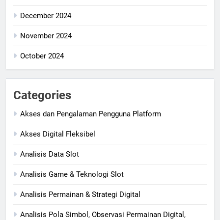
December 2024
November 2024
October 2024
Categories
Akses dan Pengalaman Pengguna Platform
Akses Digital Fleksibel
Analisis Data Slot
Analisis Game & Teknologi Slot
Analisis Permainan & Strategi Digital
Analisis Pola Simbol, Observasi Permainan Digital,