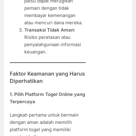
palsu dapat merugikan
pemain dengan tidak
membayar kemenangan
atau mencuri dana mereka.
Transaksi Tidak Aman:
Risiko peretasan atau
penyalahgunaan informasi
keuangan.
Faktor Keamanan yang Harus
Diperhatikan
1. Pilih Platform Togel Online yang
Terpercaya
Langkah pertama untuk bermain
dengan aman adalah memilih
platform togel yang memiliki