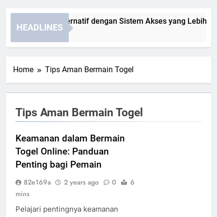
ARA4D Link Alternatif dengan Sistem Akses yang Lebih Terar
HEADLINES
Weeks Ago
Home
Tips Aman Bermain Togel
Tips Aman Bermain Togel
Keamanan dalam Bermain
Togel Online: Panduan
Penting bagi Pemain
82e169a
2 years ago
0
6
mins
Pelajari pentingnya keamanan