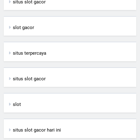
situs slot gacor
slot gacor
situs terpercaya
situs slot gacor
slot
situs slot gacor hari ini