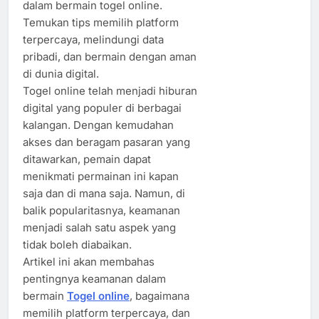
dalam bermain togel online.
Temukan tips memilih platform
terpercaya, melindungi data
pribadi, dan bermain dengan aman
di dunia digital.
Togel online telah menjadi hiburan
digital yang populer di berbagai
kalangan. Dengan kemudahan
akses dan beragam pasaran yang
ditawarkan, pemain dapat
menikmati permainan ini kapan
saja dan di mana saja. Namun, di
balik popularitasnya, keamanan
menjadi salah satu aspek yang
tidak boleh diabaikan.
Artikel ini akan membahas
pentingnya keamanan dalam
bermain
Togel online
, bagaimana
memilih platform terpercaya, dan