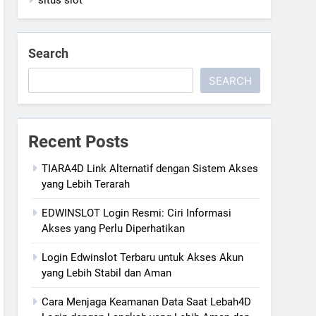
Search
SEARCH
Recent Posts
TIARA4D Link Alternatif dengan Sistem Akses
yang Lebih Terarah
EDWINSLOT Login Resmi: Ciri Informasi
Akses yang Perlu Diperhatikan
Login Edwinslot Terbaru untuk Akses Akun
yang Lebih Stabil dan Aman
Cara Menjaga Keamanan Data Saat Lebah4D