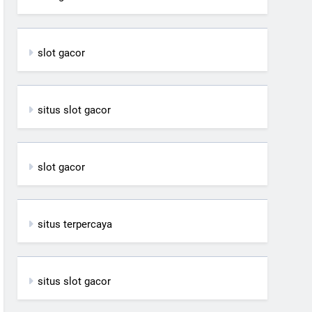
slot gacor
situs slot gacor
slot gacor
situs terpercaya
situs slot gacor