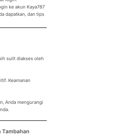
ogin ke akun Kaya787
a dapatkan, dan tips
 sulit diakses oleh
itif. Keamanan
n, Anda mengurangi
nda.
n Tambahan