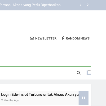
formasi Akses yang Perlu Diperhatikan
Akses Akun yang Lebih Stabil dan Aman
Langkah yang Lebih Aman dan Terarah
engan Sistem Akses yang Lebih Terarah
NEWSLETTER
RANDOM NEWS
formasi Akses yang Perlu Diperhatikan
Akses Akun yang Lebih Stabil dan Aman
Dan Aman Dengan Berbagai Pilihan Gaya.
Langkah yang Lebih Aman dan Terarah
slot Terbaru untuk Akses Akun yang Lebih Stabil dan Aman