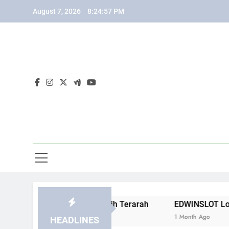
Skip
August 7, 2026
8:24:58 PM
to
content
Yks
Temukan K
em Akses yang Lebih Terarah
EDWINSLOT Login Resmi: Ci
1 Month Ago
HEADLINES