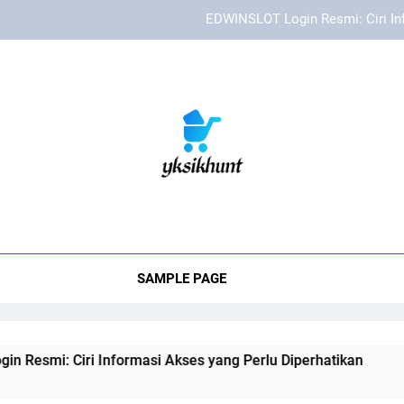
EDWINSLOT Login Resmi: Ciri In
Login Edwinslot Terbaru untuk 
Cara Menjaga Keamanan Data Saat Lebah4D Login dengan 
TIARA4D Link Alternatif d
EDWINSLOT Login Resmi: Ciri In
Login Edwinslot Terbaru untuk 
i Khunt
oleksi Fashion Terbaru Di Yksi Khunt. Belanja Online Mudah 
Cara Menjaga Keamanan Data Saat Lebah4D Login dengan 
SAMPLE PAGE
ri Informasi Akses yang Perlu Diperhatikan
Login Edwin
2 Months Ago