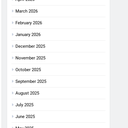
March 2026
February 2026
January 2026
December 2025
November 2025
October 2025
September 2025
August 2025
July 2025
June 2025