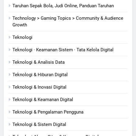
Taruhan Sepak Bola, Judi Online, Panduan Taruhan
Technology > Gaming Topics > Community & Audience
Growth
Teknologi
Teknologi · Keamanan Sistem · Tata Kelola Digital
Teknologi & Analisis Data
Teknologi & Hiburan Digital
Teknologi & Inovasi Digital
Teknologi & Keamanan Digital
Teknologi & Pengalaman Pengguna
Teknologi & Sistem Digital