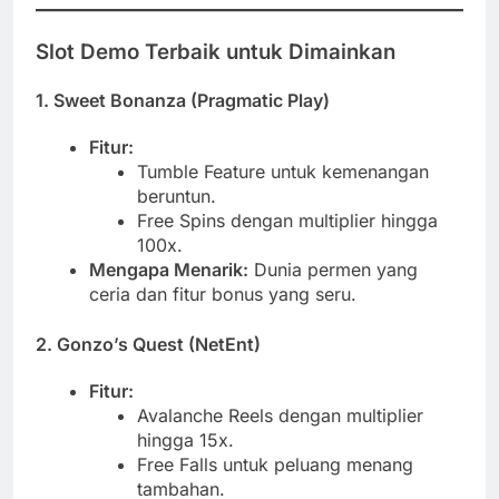
Slot Demo Terbaik untuk Dimainkan
1. Sweet Bonanza (Pragmatic Play)
Fitur:
Tumble Feature untuk kemenangan
beruntun.
Free Spins dengan multiplier hingga
100x.
Mengapa Menarik:
Dunia permen yang
ceria dan fitur bonus yang seru.
2. Gonzo’s Quest (NetEnt)
Fitur:
Avalanche Reels dengan multiplier
hingga 15x.
Free Falls untuk peluang menang
tambahan.