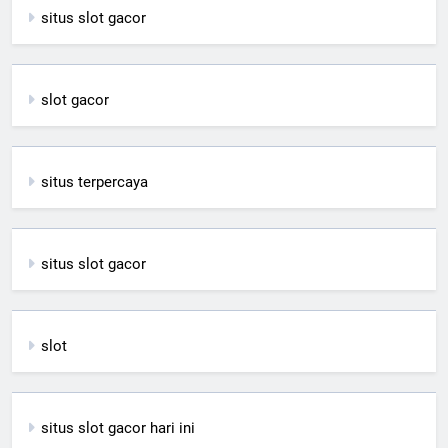
situs slot gacor
slot gacor
situs terpercaya
situs slot gacor
slot
situs slot gacor hari ini