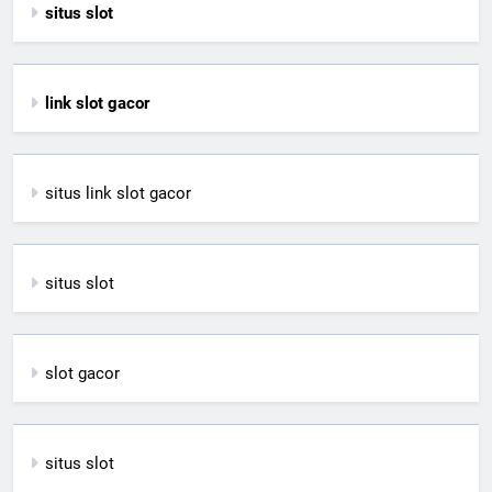
situs slot
link slot gacor
situs link slot gacor
situs slot
slot gacor
situs slot