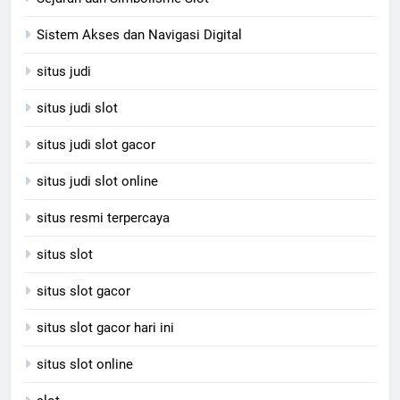
Sistem Akses dan Navigasi Digital
situs judi
situs judi slot
situs judi slot gacor
situs judi slot online
situs resmi terpercaya
situs slot
situs slot gacor
situs slot gacor hari ini
situs slot online