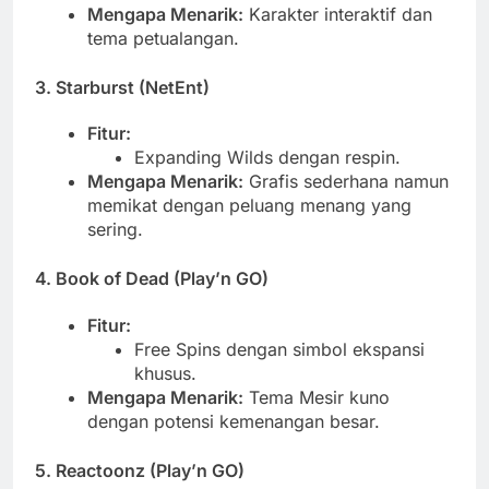
Mengapa Menarik:
Karakter interaktif dan
tema petualangan.
3. Starburst (NetEnt)
Fitur:
Expanding Wilds dengan respin.
Mengapa Menarik:
Grafis sederhana namun
memikat dengan peluang menang yang
sering.
4. Book of Dead (Play’n GO)
Fitur:
Free Spins dengan simbol ekspansi
khusus.
Mengapa Menarik:
Tema Mesir kuno
dengan potensi kemenangan besar.
5. Reactoonz (Play’n GO)