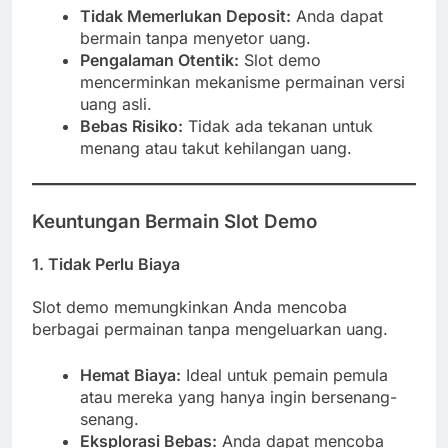
Tidak Memerlukan Deposit:
Anda dapat
bermain tanpa menyetor uang.
Pengalaman Otentik:
Slot demo
mencerminkan mekanisme permainan versi
uang asli.
Bebas Risiko:
Tidak ada tekanan untuk
menang atau takut kehilangan uang.
Keuntungan Bermain Slot Demo
1. Tidak Perlu Biaya
Slot demo memungkinkan Anda mencoba
berbagai permainan tanpa mengeluarkan uang.
Hemat Biaya:
Ideal untuk pemain pemula
atau mereka yang hanya ingin bersenang-
senang.
Eksplorasi Bebas:
Anda dapat mencoba