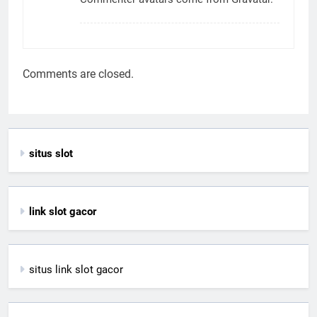
Comments are closed.
situs slot
link slot gacor
situs link slot gacor