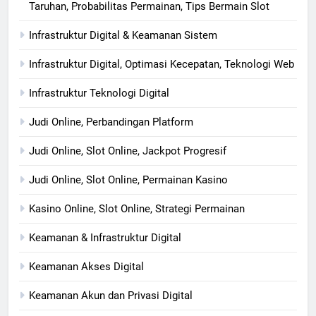
Taruhan, Probabilitas Permainan, Tips Bermain Slot
Infrastruktur Digital & Keamanan Sistem
Infrastruktur Digital, Optimasi Kecepatan, Teknologi Web
Infrastruktur Teknologi Digital
Judi Online, Perbandingan Platform
Judi Online, Slot Online, Jackpot Progresif
Judi Online, Slot Online, Permainan Kasino
Kasino Online, Slot Online, Strategi Permainan
Keamanan & Infrastruktur Digital
Keamanan Akses Digital
Keamanan Akun dan Privasi Digital