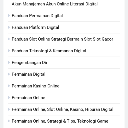
Akun Manajemen Akun Online Literasi Digital
Panduan Permainan Digital
Panduan Platform Digital
Panduan Slot Online Strategi Bermain Slot Slot Gacor
Panduan Teknologi & Keamanan Digital
Pengembangan Diri
Permainan Digital
Permainan Kasino Online
Permainan Online
Permainan Online, Slot Online, Kasino, Hiburan Digital
Permainan Online, Strategi & Tips, Teknologi Game