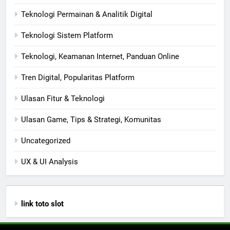
Teknologi Permainan & Analitik Digital
Teknologi Sistem Platform
Teknologi, Keamanan Internet, Panduan Online
Tren Digital, Popularitas Platform
Ulasan Fitur & Teknologi
Ulasan Game, Tips & Strategi, Komunitas
Uncategorized
UX & UI Analysis
link toto slot