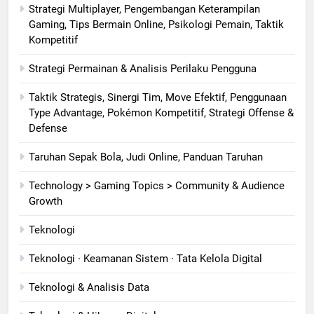
Strategi Multiplayer, Pengembangan Keterampilan
Gaming, Tips Bermain Online, Psikologi Pemain, Taktik
Kompetitif
Strategi Permainan & Analisis Perilaku Pengguna
Taktik Strategis, Sinergi Tim, Move Efektif, Penggunaan
Type Advantage, Pokémon Kompetitif, Strategi Offense &
Defense
Taruhan Sepak Bola, Judi Online, Panduan Taruhan
Technology > Gaming Topics > Community & Audience
Growth
Teknologi
Teknologi · Keamanan Sistem · Tata Kelola Digital
Teknologi & Analisis Data