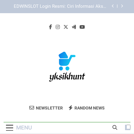
Skip
EDWINSLOT Login Resmi: Ciri Informasi Akses
to
yang Perlu Diperhatikan
content
Login Edwinslot Terbaru untuk Akses Akun yang
Lebih Stabil dan Aman
Cara Menjaga Keamanan Data Saat Lebah4D
Login dengan Langkah yang Lebih Aman dan
Terarah
TIARA4D Link Alternatif dengan Sistem Akses
yang Lebih Terarah
EDWINSLOT Login Resmi: Ciri Informasi Akses
yang Perlu Diperhatikan
Login Edwinslot Terbaru untuk Akses Akun yang
Lebih Stabil dan Aman
Cara Menjaga Keamanan Data Saat Lebah4D
Login dengan Langkah yang Lebih Aman dan
Terarah
Yksi Khunt
Temukan Koleksi Fashion Terbaru Di Yksi
NEWSLETTER
RANDOM NEWS
Khunt. Belanja Online Mudah Dan Aman
Dengan Berbagai Pilihan Gaya.
MENU