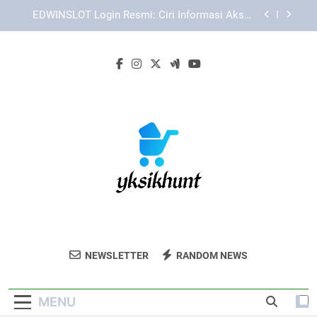
Skip
Login Edwinslot Terbaru untuk Akses Akun yang
to
Lebih Stabil dan Aman
content
Cara Menjaga Keamanan Data Saat Lebah4D
Login dengan Langkah yang Lebih Aman dan
Terarah
TIARA4D Link Alternatif dengan Sistem Akses
yang Lebih Terarah
EDWINSLOT Login Resmi: Ciri Informasi Akses
yang Perlu Diperhatikan
Login Edwinslot Terbaru untuk Akses Akun yang
Lebih Stabil dan Aman
Cara Menjaga Keamanan Data Saat Lebah4D
Login dengan Langkah yang Lebih Aman dan
Terarah
Yksi Khunt
Temukan Koleksi Fashion Terbaru Di Yksi
NEWSLETTER
RANDOM NEWS
Khunt. Belanja Online Mudah Dan Aman
Dengan Berbagai Pilihan Gaya.
MENU