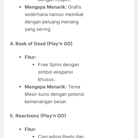
Mengapa Menarik:
Grafis
sederhana namun memikat
dengan peluang menang
yang sering.
4. Book of Dead (Play’n GO)
Fitur:
Free Spins dengan
simbol ekspansi
khusus.
Mengapa Menarik:
Tema
Mesir kuno dengan potensi
kemenangan besar.
5. Reactoonz (Play’n GO)
Fitur:
Cascading Reels dan