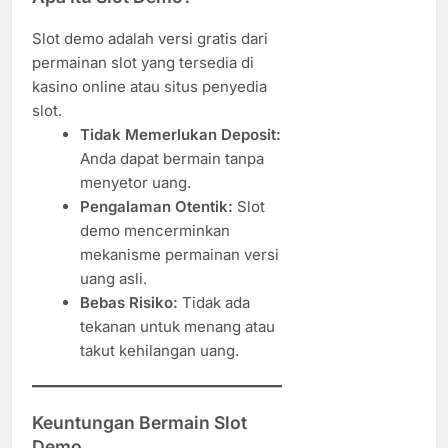
Slot demo adalah versi gratis dari
permainan slot yang tersedia di
kasino online atau situs penyedia
slot.
Tidak Memerlukan Deposit:
Anda dapat bermain tanpa
menyetor uang.
Pengalaman Otentik:
Slot
demo mencerminkan
mekanisme permainan versi
uang asli.
Bebas Risiko:
Tidak ada
tekanan untuk menang atau
takut kehilangan uang.
Keuntungan Bermain Slot
Demo