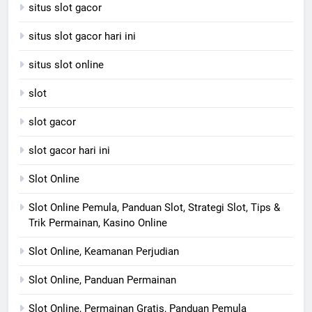
situs slot gacor
situs slot gacor hari ini
situs slot online
slot
slot gacor
slot gacor hari ini
Slot Online
Slot Online Pemula, Panduan Slot, Strategi Slot, Tips &
Trik Permainan, Kasino Online
Slot Online, Keamanan Perjudian
Slot Online, Panduan Permainan
Slot Online, Permainan Gratis, Panduan Pemula