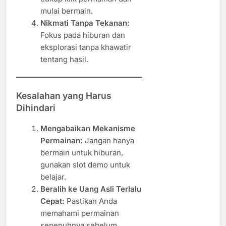
mulai bermain.
Nikmati Tanpa Tekanan:
Fokus pada hiburan dan
eksplorasi tanpa khawatir
tentang hasil.
Kesalahan yang Harus
Dihindari
Mengabaikan Mekanisme
Permainan:
Jangan hanya
bermain untuk hiburan,
gunakan slot demo untuk
belajar.
Beralih ke Uang Asli Terlalu
Cepat:
Pastikan Anda
memahami permainan
sepenuhnya sebelum