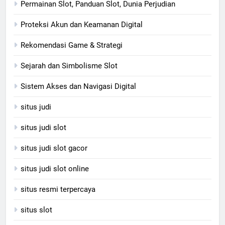
Permainan Slot, Panduan Slot, Dunia Perjudian
Proteksi Akun dan Keamanan Digital
Rekomendasi Game & Strategi
Sejarah dan Simbolisme Slot
Sistem Akses dan Navigasi Digital
situs judi
situs judi slot
situs judi slot gacor
situs judi slot online
situs resmi terpercaya
situs slot