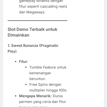
gameplay dinamis dengan
fitur seperti cascading reels
dan Megaways.
Slot Demo Terbaik untuk
Dimainkan
1. Sweet Bonanza (Pragmatic
Play)
Fitur:
Tumble Feature untuk
kemenangan
beruntun.
Free Spins dengan
multiplier hingga 100x.
Mengapa Menarik:
Dunia
permen yang ceria dan fitur