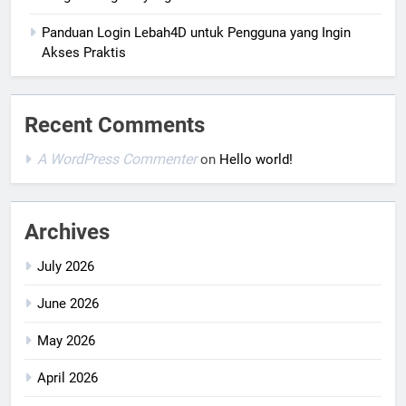
Panduan Login Lebah4D untuk Pengguna yang Ingin
Akses Praktis
Recent Comments
A WordPress Commenter
on
Hello world!
Archives
July 2026
June 2026
May 2026
April 2026