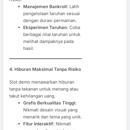
Manajemen Bankroll:
Latih
pengelolaan taruhan sesuai
dengan durasi permainan.
Eksperimen Taruhan:
Coba
berbagai nilai taruhan untuk
melihat dampaknya pada
hasil.
4. Hiburan Maksimal Tanpa Risiko
Slot demo menawarkan hiburan
tanpa tekanan untuk menang atau
takut kehilangan uang.
Grafis Berkualitas Tinggi:
Nikmati desain visual yang
menarik dan tema yang unik.
Fitur Interaktif:
Nikmati