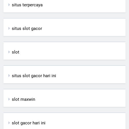
situs terpercaya
situs slot gacor
slot
situs slot gacor hari ini
slot maxwin
slot gacor hari ini