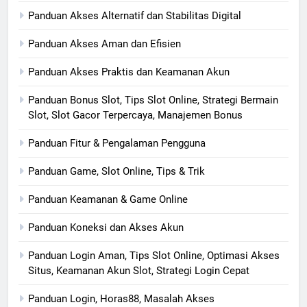
Panduan Akses Alternatif dan Stabilitas Digital
Panduan Akses Aman dan Efisien
Panduan Akses Praktis dan Keamanan Akun
Panduan Bonus Slot, Tips Slot Online, Strategi Bermain
Slot, Slot Gacor Terpercaya, Manajemen Bonus
Panduan Fitur & Pengalaman Pengguna
Panduan Game, Slot Online, Tips & Trik
Panduan Keamanan & Game Online
Panduan Koneksi dan Akses Akun
Panduan Login Aman, Tips Slot Online, Optimasi Akses
Situs, Keamanan Akun Slot, Strategi Login Cepat
Panduan Login, Horas88, Masalah Akses