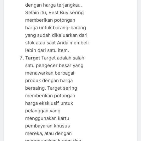
dengan harga terjangkau.
Selain itu, Best Buy sering
memberikan potongan
harga untuk barang-barang
yang sudah dikeluarkan dari
stok atau saat Anda membeli
lebih dari satu item.
Target
Target adalah salah
satu pengecer besar yang
menawarkan berbagai
produk dengan harga
bersaing. Target sering
memberikan potongan
harga eksklusif untuk
pelanggan yang
menggunakan kartu
pembayaran khusus
mereka, atau dengan
menggunakan kupon dan