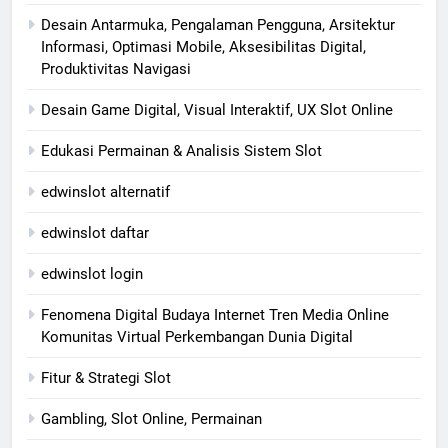
Desain Antarmuka, Pengalaman Pengguna, Arsitektur
Informasi, Optimasi Mobile, Aksesibilitas Digital,
Produktivitas Navigasi
Desain Game Digital, Visual Interaktif, UX Slot Online
Edukasi Permainan & Analisis Sistem Slot
edwinslot alternatif
edwinslot daftar
edwinslot login
Fenomena Digital Budaya Internet Tren Media Online
Komunitas Virtual Perkembangan Dunia Digital
Fitur & Strategi Slot
Gambling, Slot Online, Permainan