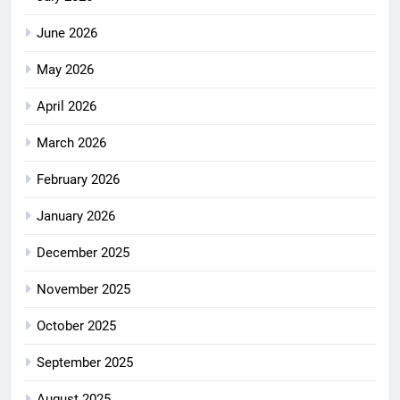
June 2026
May 2026
April 2026
March 2026
February 2026
January 2026
December 2025
November 2025
October 2025
September 2025
August 2025