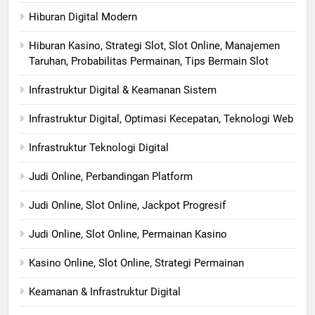
Hiburan Digital Modern
Hiburan Kasino, Strategi Slot, Slot Online, Manajemen
Taruhan, Probabilitas Permainan, Tips Bermain Slot
Infrastruktur Digital & Keamanan Sistem
Infrastruktur Digital, Optimasi Kecepatan, Teknologi Web
Infrastruktur Teknologi Digital
Judi Online, Perbandingan Platform
Judi Online, Slot Online, Jackpot Progresif
Judi Online, Slot Online, Permainan Kasino
Kasino Online, Slot Online, Strategi Permainan
Keamanan & Infrastruktur Digital