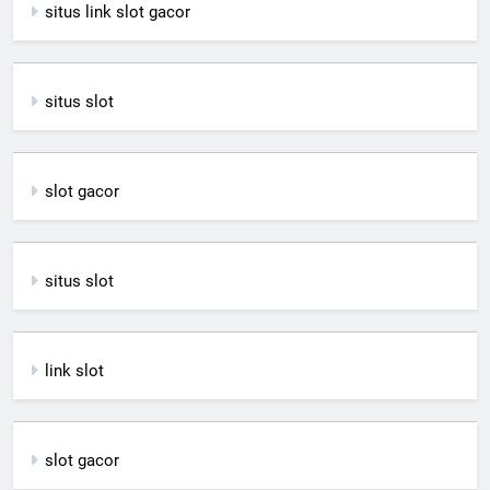
situs link slot gacor
situs slot
slot gacor
situs slot
link slot
slot gacor