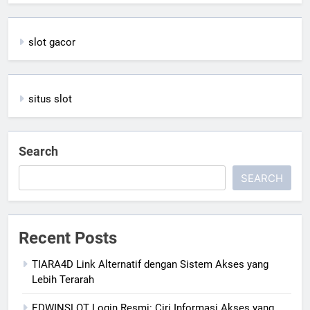
slot gacor
situs slot
Search
SEARCH
Recent Posts
TIARA4D Link Alternatif dengan Sistem Akses yang
Lebih Terarah
EDWINSLOT Login Resmi: Ciri Informasi Akses yang