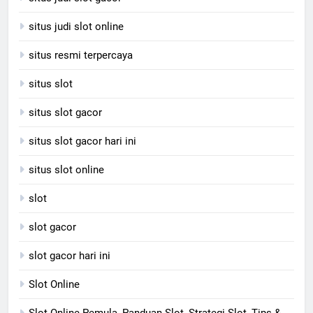
situs judi slot online
situs resmi terpercaya
situs slot
situs slot gacor
situs slot gacor hari ini
situs slot online
slot
slot gacor
slot gacor hari ini
Slot Online
Slot Online Pemula, Panduan Slot, Strategi Slot, Tips &