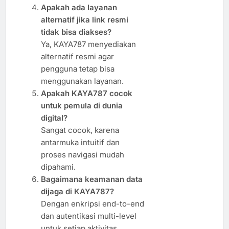
Apakah ada layanan
alternatif jika link resmi
tidak bisa diakses?
Ya, KAYA787 menyediakan
alternatif resmi agar
pengguna tetap bisa
menggunakan layanan.
Apakah KAYA787 cocok
untuk pemula di dunia
digital?
Sangat cocok, karena
antarmuka intuitif dan
proses navigasi mudah
dipahami.
Bagaimana keamanan data
dijaga di KAYA787?
Dengan enkripsi end-to-end
dan autentikasi multi-level
untuk setiap aktivitas