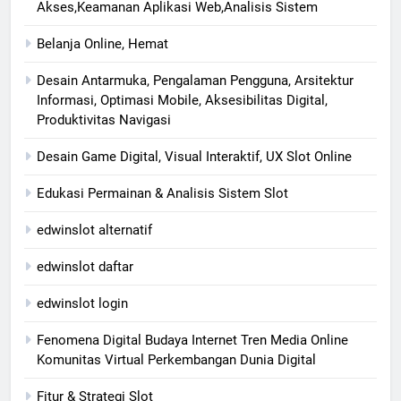
Akses,Keamanan Aplikasi Web,Analisis Sistem
Belanja Online, Hemat
Desain Antarmuka, Pengalaman Pengguna, Arsitektur
Informasi, Optimasi Mobile, Aksesibilitas Digital,
Produktivitas Navigasi
Desain Game Digital, Visual Interaktif, UX Slot Online
Edukasi Permainan & Analisis Sistem Slot
edwinslot alternatif
edwinslot daftar
edwinslot login
Fenomena Digital Budaya Internet Tren Media Online
Komunitas Virtual Perkembangan Dunia Digital
Fitur & Strategi Slot