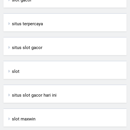
slot gacor
situs terpercaya
situs slot gacor
slot
situs slot gacor hari ini
slot maxwin