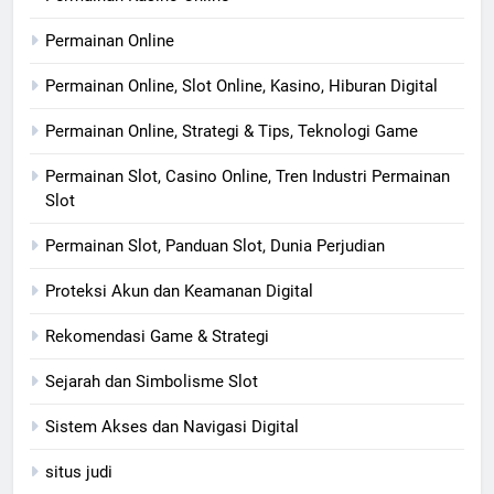
Permainan Online
Permainan Online, Slot Online, Kasino, Hiburan Digital
Permainan Online, Strategi & Tips, Teknologi Game
Permainan Slot, Casino Online, Tren Industri Permainan
Slot
Permainan Slot, Panduan Slot, Dunia Perjudian
Proteksi Akun dan Keamanan Digital
Rekomendasi Game & Strategi
Sejarah dan Simbolisme Slot
Sistem Akses dan Navigasi Digital
situs judi