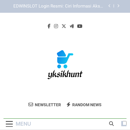
Skip
Login Edwinslot Terbaru untuk Akses Akun yang
to
Lebih Stabil dan Aman
content
Cara Menjaga Keamanan Data Saat Lebah4D
Login dengan Langkah yang Lebih Aman dan
Terarah
TIARA4D Link Alternatif dengan Sistem Akses
yang Lebih Terarah
EDWINSLOT Login Resmi: Ciri Informasi Akses
yang Perlu Diperhatikan
Login Edwinslot Terbaru untuk Akses Akun yang
Lebih Stabil dan Aman
Cara Menjaga Keamanan Data Saat Lebah4D
Login dengan Langkah yang Lebih Aman dan
Terarah
Yksi Khunt
Temukan Koleksi Fashion Terbaru Di Yksi
NEWSLETTER
RANDOM NEWS
Khunt. Belanja Online Mudah Dan Aman
Dengan Berbagai Pilihan Gaya.
MENU