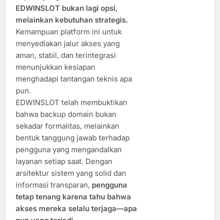
EDWINSLOT bukan lagi opsi,
melainkan kebutuhan strategis.
Kemampuan platform ini untuk
menyediakan jalur akses yang
aman, stabil, dan terintegrasi
menunjukkan kesiapan
menghadapi tantangan teknis apa
pun.
EDWINSLOT telah membuktikan
bahwa backup domain bukan
sekadar formalitas, melainkan
bentuk tanggung jawab terhadap
pengguna yang mengandalkan
layanan setiap saat. Dengan
arsitektur sistem yang solid dan
informasi transparan,
pengguna
tetap tenang karena tahu bahwa
akses mereka selalu terjaga—apa