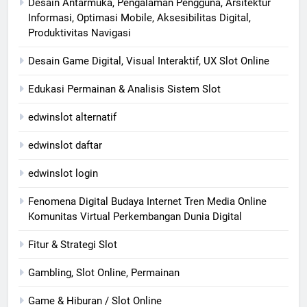
Desain Antarmuka, Pengalaman Pengguna, Arsitektur
Informasi, Optimasi Mobile, Aksesibilitas Digital,
Produktivitas Navigasi
Desain Game Digital, Visual Interaktif, UX Slot Online
Edukasi Permainan & Analisis Sistem Slot
edwinslot alternatif
edwinslot daftar
edwinslot login
Fenomena Digital Budaya Internet Tren Media Online
Komunitas Virtual Perkembangan Dunia Digital
Fitur & Strategi Slot
Gambling, Slot Online, Permainan
Game & Hiburan / Slot Online