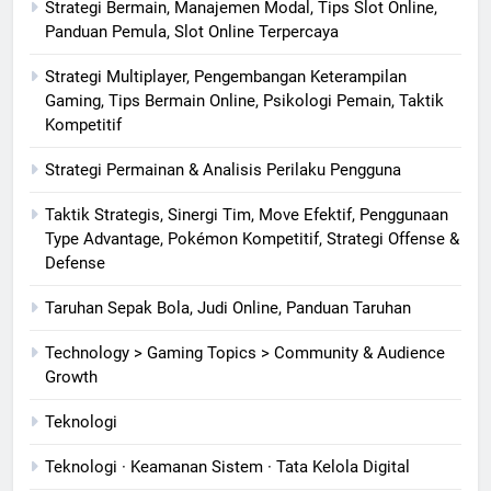
Strategi Bermain, Manajemen Modal, Tips Slot Online,
Panduan Pemula, Slot Online Terpercaya
Strategi Multiplayer, Pengembangan Keterampilan
Gaming, Tips Bermain Online, Psikologi Pemain, Taktik
Kompetitif
Strategi Permainan & Analisis Perilaku Pengguna
Taktik Strategis, Sinergi Tim, Move Efektif, Penggunaan
Type Advantage, Pokémon Kompetitif, Strategi Offense &
Defense
Taruhan Sepak Bola, Judi Online, Panduan Taruhan
Technology > Gaming Topics > Community & Audience
Growth
Teknologi
Teknologi · Keamanan Sistem · Tata Kelola Digital