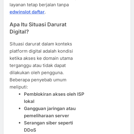
layanan tetap berjalan tanpa
edwinslot daftar
.
Apa Itu Situasi Darurat
Digital?
Situasi darurat dalam konteks
platform digital adalah kondisi
ketika akses ke domain utama
terganggu atau tidak dapat
dilakukan oleh pengguna.
Beberapa penyebab umum
meliputi:
Pemblokiran akses oleh ISP
lokal
Gangguan jaringan atau
pemeliharaan server
Serangan siber seperti
DDoS