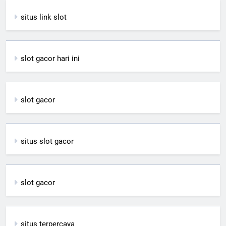
situs link slot
slot gacor hari ini
slot gacor
situs slot gacor
slot gacor
situs terpercaya