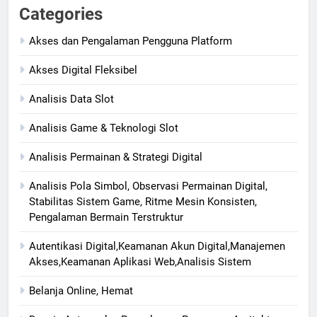
Categories
Akses dan Pengalaman Pengguna Platform
Akses Digital Fleksibel
Analisis Data Slot
Analisis Game & Teknologi Slot
Analisis Permainan & Strategi Digital
Analisis Pola Simbol, Observasi Permainan Digital,
Stabilitas Sistem Game, Ritme Mesin Konsisten,
Pengalaman Bermain Terstruktur
Autentikasi Digital,Keamanan Akun Digital,Manajemen
Akses,Keamanan Aplikasi Web,Analisis Sistem
Belanja Online, Hemat