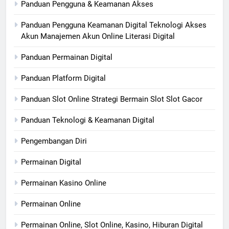
Panduan Pengguna & Keamanan Akses
Panduan Pengguna Keamanan Digital Teknologi Akses
Akun Manajemen Akun Online Literasi Digital
Panduan Permainan Digital
Panduan Platform Digital
Panduan Slot Online Strategi Bermain Slot Slot Gacor
Panduan Teknologi & Keamanan Digital
Pengembangan Diri
Permainan Digital
Permainan Kasino Online
Permainan Online
Permainan Online, Slot Online, Kasino, Hiburan Digital