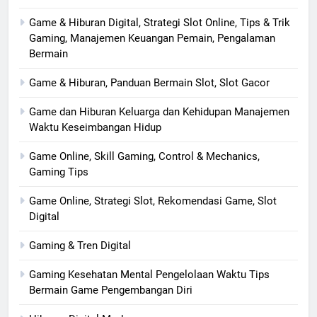
Game & Hiburan Digital, Strategi Slot Online, Tips & Trik
Gaming, Manajemen Keuangan Pemain, Pengalaman
Bermain
Game & Hiburan, Panduan Bermain Slot, Slot Gacor
Game dan Hiburan Keluarga dan Kehidupan Manajemen
Waktu Keseimbangan Hidup
Game Online, Skill Gaming, Control & Mechanics,
Gaming Tips
Game Online, Strategi Slot, Rekomendasi Game, Slot
Digital
Gaming & Tren Digital
Gaming Kesehatan Mental Pengelolaan Waktu Tips
Bermain Game Pengembangan Diri