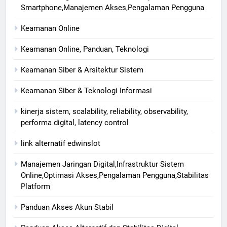
Smartphone,Manajemen Akses,Pengalaman Pengguna
Keamanan Online
Keamanan Online, Panduan, Teknologi
Keamanan Siber & Arsitektur Sistem
Keamanan Siber & Teknologi Informasi
kinerja sistem, scalability, reliability, observability,
performa digital, latency control
link alternatif edwinslot
Manajemen Jaringan Digital,Infrastruktur Sistem
Online,Optimasi Akses,Pengalaman Pengguna,Stabilitas
Platform
Panduan Akses Akun Stabil