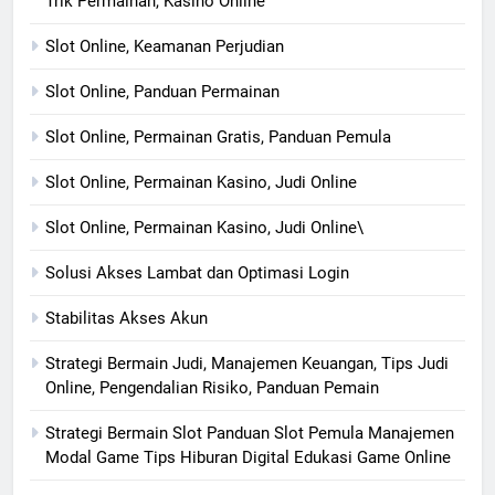
Trik Permainan, Kasino Online
Slot Online, Keamanan Perjudian
Slot Online, Panduan Permainan
Slot Online, Permainan Gratis, Panduan Pemula
Slot Online, Permainan Kasino, Judi Online
Slot Online, Permainan Kasino, Judi Online\
Solusi Akses Lambat dan Optimasi Login
Stabilitas Akses Akun
Strategi Bermain Judi, Manajemen Keuangan, Tips Judi
Online, Pengendalian Risiko, Panduan Pemain
Strategi Bermain Slot Panduan Slot Pemula Manajemen
Modal Game Tips Hiburan Digital Edukasi Game Online