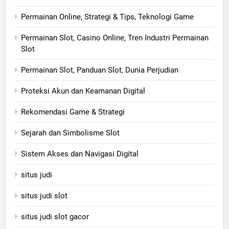
Permainan Online, Strategi & Tips, Teknologi Game
Permainan Slot, Casino Online, Tren Industri Permainan
Slot
Permainan Slot, Panduan Slot, Dunia Perjudian
Proteksi Akun dan Keamanan Digital
Rekomendasi Game & Strategi
Sejarah dan Simbolisme Slot
Sistem Akses dan Navigasi Digital
situs judi
situs judi slot
situs judi slot gacor