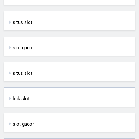
situs slot
slot gacor
situs slot
link slot
slot gacor