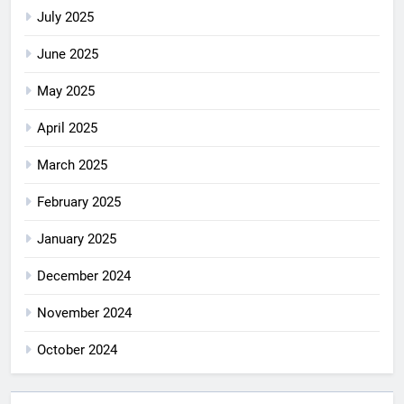
July 2025
June 2025
May 2025
April 2025
March 2025
February 2025
January 2025
December 2024
November 2024
October 2024