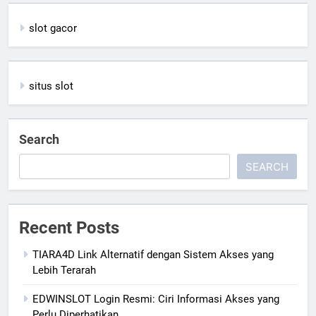
slot gacor
situs slot
Search
SEARCH
Recent Posts
TIARA4D Link Alternatif dengan Sistem Akses yang
Lebih Terarah
EDWINSLOT Login Resmi: Ciri Informasi Akses yang
Perlu Diperhatikan