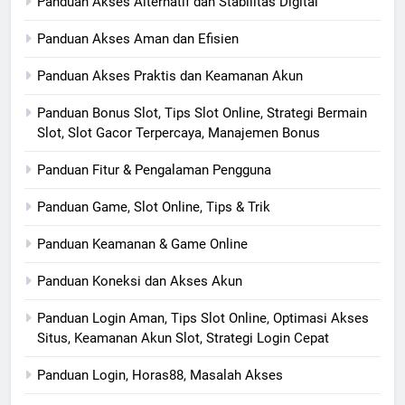
Panduan Akses Alternatif dan Stabilitas Digital
Panduan Akses Aman dan Efisien
Panduan Akses Praktis dan Keamanan Akun
Panduan Bonus Slot, Tips Slot Online, Strategi Bermain
Slot, Slot Gacor Terpercaya, Manajemen Bonus
Panduan Fitur & Pengalaman Pengguna
Panduan Game, Slot Online, Tips & Trik
Panduan Keamanan & Game Online
Panduan Koneksi dan Akses Akun
Panduan Login Aman, Tips Slot Online, Optimasi Akses
Situs, Keamanan Akun Slot, Strategi Login Cepat
Panduan Login, Horas88, Masalah Akses