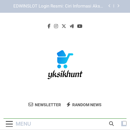
Skip
Login Edwinslot Terbaru untuk Akses Akun yang
to
Lebih Stabil dan Aman
content
Cara Menjaga Keamanan Data Saat Lebah4D
Login dengan Langkah yang Lebih Aman dan
Terarah
TIARA4D Link Alternatif dengan Sistem Akses
yang Lebih Terarah
EDWINSLOT Login Resmi: Ciri Informasi Akses
yang Perlu Diperhatikan
Login Edwinslot Terbaru untuk Akses Akun yang
Lebih Stabil dan Aman
Cara Menjaga Keamanan Data Saat Lebah4D
Login dengan Langkah yang Lebih Aman dan
Terarah
Yksi Khunt
Temukan Koleksi Fashion Terbaru Di Yksi
NEWSLETTER
RANDOM NEWS
Khunt. Belanja Online Mudah Dan Aman
Dengan Berbagai Pilihan Gaya.
MENU