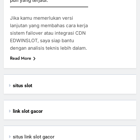
pun yang terjadi.
Jika kamu memerlukan versi
lanjutan yang membahas cara kerja
sistem failover atau integrasi CDN
EDWINSLOT, saya siap bantu
dengan analisis teknis lebih dalam.
Read More
situs slot
link slot gacor
situs link slot gacor