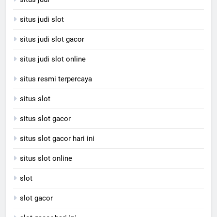
situs judi slot
situs judi slot gacor
situs judi slot online
situs resmi terpercaya
situs slot
situs slot gacor
situs slot gacor hari ini
situs slot online
slot
slot gacor