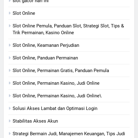
slot gacor hari ini
Slot Online
Slot Online Pemula, Panduan Slot, Strategi Slot, Tips &
Trik Permainan, Kasino Online
Slot Online, Keamanan Perjudian
Slot Online, Panduan Permainan
Slot Online, Permainan Gratis, Panduan Pemula
Slot Online, Permainan Kasino, Judi Online
Slot Online, Permainan Kasino, Judi Online\
Solusi Akses Lambat dan Optimasi Login
Stabilitas Akses Akun
Strategi Bermain Judi, Manajemen Keuangan, Tips Judi