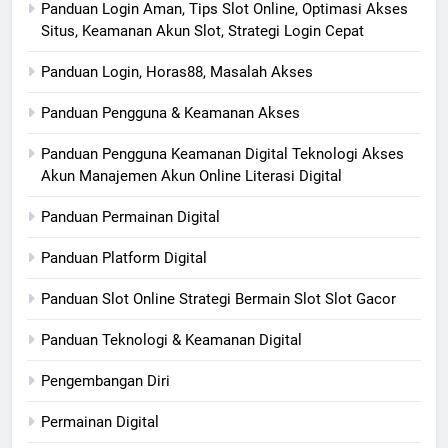
Panduan Login Aman, Tips Slot Online, Optimasi Akses
Situs, Keamanan Akun Slot, Strategi Login Cepat
Panduan Login, Horas88, Masalah Akses
Panduan Pengguna & Keamanan Akses
Panduan Pengguna Keamanan Digital Teknologi Akses
Akun Manajemen Akun Online Literasi Digital
Panduan Permainan Digital
Panduan Platform Digital
Panduan Slot Online Strategi Bermain Slot Slot Gacor
Panduan Teknologi & Keamanan Digital
Pengembangan Diri
Permainan Digital