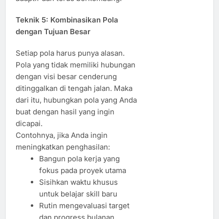
Teknik 5: Kombinasikan Pola
dengan Tujuan Besar
Setiap pola harus punya alasan.
Pola yang tidak memiliki hubungan
dengan visi besar cenderung
ditinggalkan di tengah jalan. Maka
dari itu, hubungkan pola yang Anda
buat dengan hasil yang ingin
dicapai.
Contohnya, jika Anda ingin
meningkatkan penghasilan:
Bangun pola kerja yang
fokus pada proyek utama
Sisihkan waktu khusus
untuk belajar skill baru
Rutin mengevaluasi target
dan progress bulanan