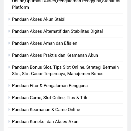
Online,Optimasi Akses,Pengalaman Pengguna,Stabilitas
Platform
Panduan Akses Akun Stabil
Panduan Akses Alternatif dan Stabilitas Digital
Panduan Akses Aman dan Efisien
Panduan Akses Praktis dan Keamanan Akun
Panduan Bonus Slot, Tips Slot Online, Strategi Bermain
Slot, Slot Gacor Terpercaya, Manajemen Bonus
Panduan Fitur & Pengalaman Pengguna
Panduan Game, Slot Online, Tips & Trik
Panduan Keamanan & Game Online
Panduan Koneksi dan Akses Akun