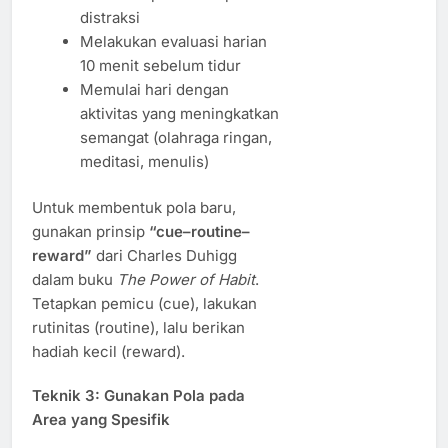
distraksi
Melakukan evaluasi harian
10 menit sebelum tidur
Memulai hari dengan
aktivitas yang meningkatkan
semangat (olahraga ringan,
meditasi, menulis)
Untuk membentuk pola baru,
gunakan prinsip
“cue–routine–
reward”
dari Charles Duhigg
dalam buku
The Power of Habit
.
Tetapkan pemicu (cue), lakukan
rutinitas (routine), lalu berikan
hadiah kecil (reward).
Teknik 3: Gunakan Pola pada
Area yang Spesifik