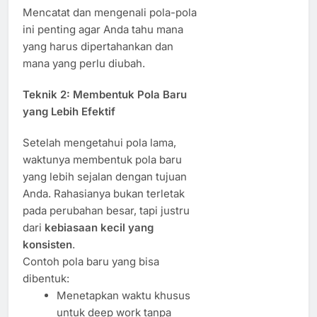
Mencatat dan mengenali pola-pola
ini penting agar Anda tahu mana
yang harus dipertahankan dan
mana yang perlu diubah.
Teknik 2: Membentuk Pola Baru
yang Lebih Efektif
Setelah mengetahui pola lama,
waktunya membentuk pola baru
yang lebih sejalan dengan tujuan
Anda. Rahasianya bukan terletak
pada perubahan besar, tapi justru
dari
kebiasaan kecil yang
konsisten
.
Contoh pola baru yang bisa
dibentuk:
Menetapkan waktu khusus
untuk deep work tanpa