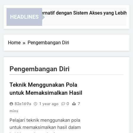
ARA4D Link Alternatif dengan Sistem Akses yang Lebih Terar
HEADLINES
Weeks Ago
Home
Pengembangan Diri
Pengembangan Diri
Teknik Menggunakan Pola
untuk Memaksimalkan Hasil
82e169a
1 year ago
0
7
mins
Pelajari teknik menggunakan pola
untuk memaksimalkan hasil dalam