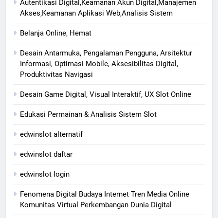
Autentikasi Digital,Keamanan Akun Digital,Manajemen
Akses,Keamanan Aplikasi Web,Analisis Sistem
Belanja Online, Hemat
Desain Antarmuka, Pengalaman Pengguna, Arsitektur
Informasi, Optimasi Mobile, Aksesibilitas Digital,
Produktivitas Navigasi
Desain Game Digital, Visual Interaktif, UX Slot Online
Edukasi Permainan & Analisis Sistem Slot
edwinslot alternatif
edwinslot daftar
edwinslot login
Fenomena Digital Budaya Internet Tren Media Online
Komunitas Virtual Perkembangan Dunia Digital