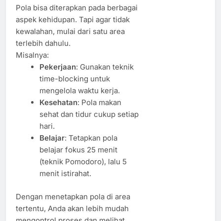
Pola bisa diterapkan pada berbagai
aspek kehidupan. Tapi agar tidak
kewalahan, mulai dari satu area
terlebih dahulu.
Misalnya:
Pekerjaan
: Gunakan teknik
time-blocking untuk
mengelola waktu kerja.
Kesehatan
: Pola makan
sehat dan tidur cukup setiap
hari.
Belajar
: Tetapkan pola
belajar fokus 25 menit
(teknik Pomodoro), lalu 5
menit istirahat.
Dengan menetapkan pola di area
tertentu, Anda akan lebih mudah
mengontrol proses dan melihat