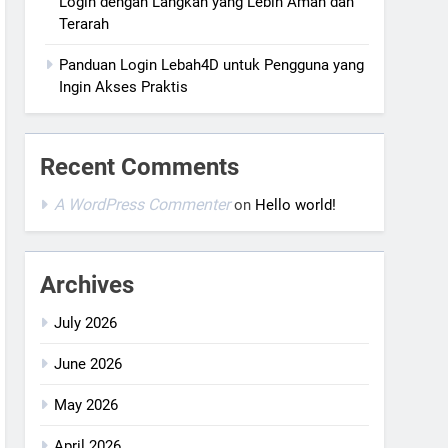
Login dengan Langkah yang Lebih Aman dan
Terarah
Panduan Login Lebah4D untuk Pengguna yang
Ingin Akses Praktis
Recent Comments
A WordPress Commenter
on
Hello world!
Archives
July 2026
June 2026
May 2026
April 2026