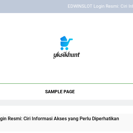
EDWINSLOT Login Resmi: Ciri In
Login Edwinslot Terbaru untuk 
Cara Menjaga Keamanan Data Saat Lebah4D Login dengan 
TIARA4D Link Alternatif d
EDWINSLOT Login Resmi: Ciri In
Login Edwinslot Terbaru untuk 
i Khunt
oleksi Fashion Terbaru Di Yksi Khunt. Belanja Online Mudah 
Cara Menjaga Keamanan Data Saat Lebah4D Login dengan 
SAMPLE PAGE
i Informasi Akses yang Perlu Diperhatikan
Login Edwin
2 Months Ago