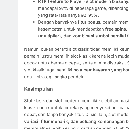
RTP (Return to Player) slot modern biasanya
mencapai 97% di beberapa game, dibandingk
yang rata-rata hanya 92–95%.
Dengan banyaknya
fitur bonus
, pemain memi
kesempatan untuk mendapatkan
free spins
(multiplier), dan kombinasi simbol bernilai t
Namun, bukan berarti slot klasik tidak memiliki ke
pemain justru memilih slot klasik karena lebih muda
cocok untuk bermain cepat, serta minim distraksi. S
slot klasik juga memiliki
pola pembayaran yang kon
untuk strategi jangka pendek.
Kesimpulan
Slot klasik dan slot modern memiliki kelebihan mas
klasik cocok untuk mereka yang menyukai permain
cepat, dan tanpa banyak fitur. Di sisi lain, slot m
variasi, fitur menarik, dan peluang kemenangan b
membuatnya lebih sering dikaitkan dengan istilah “sl