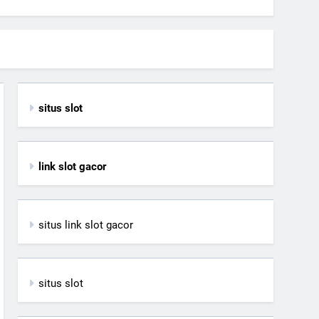
situs slot
link slot gacor
situs link slot gacor
situs slot