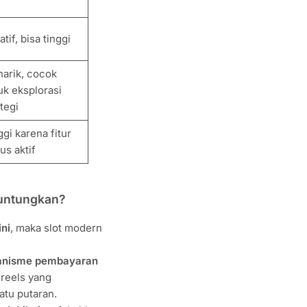
atif, bisa tinggi
arik, cocok
uk eksplorasi
tegi
ggi karena fitur
us aktif
guntungkan?
ini
, maka slot modern
kanisme pembayaran
 reels yang
tu putaran.