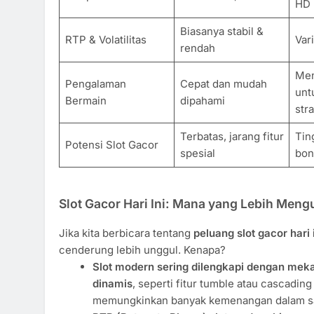
HD
Biasanya stabil &
RTP & Volatilitas
Vari
rendah
Men
Pengalaman
Cepat dan mudah
unt
Bermain
dipahami
stra
Terbatas, jarang fitur
Tin
Potensi Slot Gacor
spesial
bon
Slot Gacor Hari Ini: Mana yang Lebih Men
Jika kita berbicara tentang
peluang slot gacor hari 
cenderung lebih unggul. Kenapa?
Slot modern sering dilengkapi dengan me
dinamis
, seperti fitur tumble atau cascading
memungkinkan banyak kemenangan dalam sa