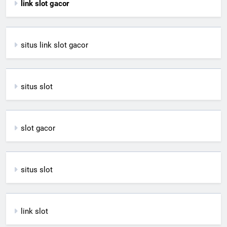
link slot gacor
situs link slot gacor
situs slot
slot gacor
situs slot
link slot