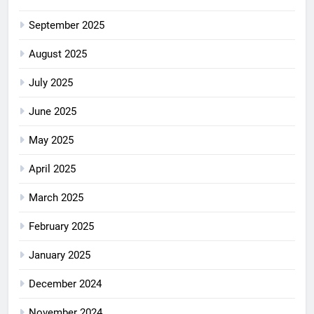
September 2025
August 2025
July 2025
June 2025
May 2025
April 2025
March 2025
February 2025
January 2025
December 2024
November 2024