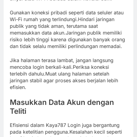
Gunakan koneksi pribadi seperti data seluler atau
Wi-Fi rumah yang terlindungi.Hindari jaringan
publik yang tidak aman, terutama saat
memasukkan data akun.Jaringan publik memiliki
risiko lebih tinggi karena digunakan banyak orang
dan tidak selalu memiliki perlindungan memadai.
Jika halaman terasa lambat, jangan langsung
mencoba login berkali-kali.Periksa koneksi
terlebih dahulu.Muat ulang halaman setelah
jaringan stabil agar proses akses berjalan lebih
efisien.
Masukkan Data Akun dengan
Teliti
Efisiensi dalam Kaya787 Login juga bergantung
pada ketelitian pengguna.Kesalahan kecil seperti