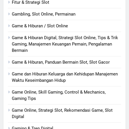
Fitur & Strategi Slot
Gambling, Slot Online, Permainan
Game & Hiburan / Slot Online
Game & Hiburan Digital, Strategi Slot Online, Tips & Trik
Gaming, Manajemen Keuangan Pemain, Pengalaman
Bermain
Game & Hiburan, Panduan Bermain Slot, Slot Gacor
Game dan Hiburan Keluarga dan Kehidupan Manajemen
Waktu Keseimbangan Hidup
Game Online, Skill Gaming, Control & Mechanics,
Gaming Tips
Game Online, Strategi Slot, Rekomendasi Game, Slot
Digital
Gaming & Tren Digital