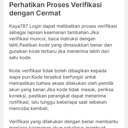
Perhatikan Proses Verifikasi
dengan Cermat
Kaya787 Login dapat melibatkan proses verifikasi
sebagai lapisan keamanan tambahan.Jika
verifikasi muncul, baca instruksi dengan
teliti.Pastikan kode yang dimasukkan benar dan
gunakan kode terbaru jika menerima lebih dari
satu kode.
Kode verifikasi tidak boleh dibagikan kepada
siapa pun.Kode tersebut berfungsi untuk
memastikan bahwa akses dilakukan oleh pemilik
akun yang benar.Jika kode tidak masuk, periksa
koneksi, pastikan perangkat dapat menerima
notifikasi, lalu tunggu beberapa saat sebelum
mencoba kembali.
Verifikasi yang dilakukan dengan benar membantu
menjaga keamanan akun sekaligus membuat