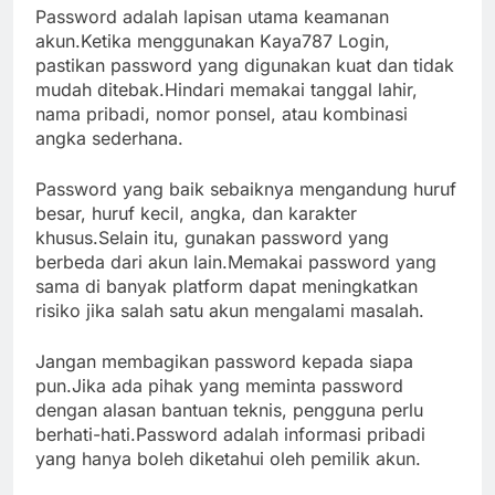
Password adalah lapisan utama keamanan
akun.Ketika menggunakan Kaya787 Login,
pastikan password yang digunakan kuat dan tidak
mudah ditebak.Hindari memakai tanggal lahir,
nama pribadi, nomor ponsel, atau kombinasi
angka sederhana.
Password yang baik sebaiknya mengandung huruf
besar, huruf kecil, angka, dan karakter
khusus.Selain itu, gunakan password yang
berbeda dari akun lain.Memakai password yang
sama di banyak platform dapat meningkatkan
risiko jika salah satu akun mengalami masalah.
Jangan membagikan password kepada siapa
pun.Jika ada pihak yang meminta password
dengan alasan bantuan teknis, pengguna perlu
berhati-hati.Password adalah informasi pribadi
yang hanya boleh diketahui oleh pemilik akun.