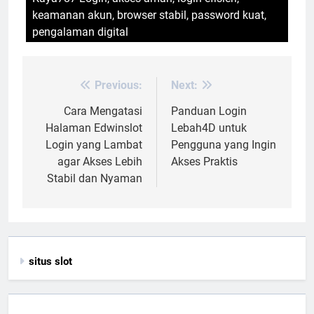
keamanan akun, browser stabil, password kuat,
pengalaman digital
Previous:
Next:
Post
navigation
Cara Mengatasi
Panduan Login
Halaman Edwinslot
Lebah4D untuk
Login yang Lambat
Pengguna yang Ingin
agar Akses Lebih
Akses Praktis
Stabil dan Nyaman
situs slot