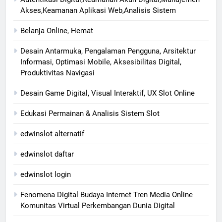
Akses,Keamanan Aplikasi Web,Analisis Sistem
Belanja Online, Hemat
Desain Antarmuka, Pengalaman Pengguna, Arsitektur
Informasi, Optimasi Mobile, Aksesibilitas Digital,
Produktivitas Navigasi
Desain Game Digital, Visual Interaktif, UX Slot Online
Edukasi Permainan & Analisis Sistem Slot
edwinslot alternatif
edwinslot daftar
edwinslot login
Fenomena Digital Budaya Internet Tren Media Online
Komunitas Virtual Perkembangan Dunia Digital