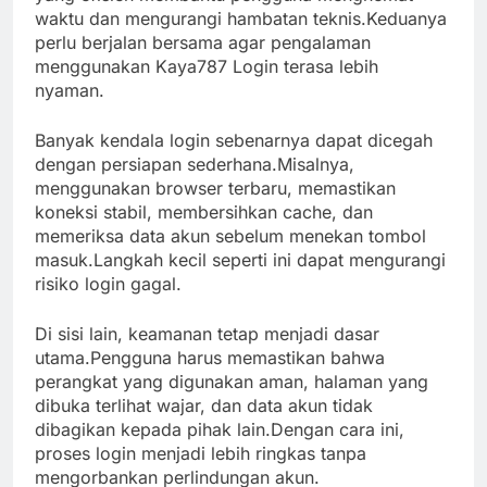
waktu dan mengurangi hambatan teknis.Keduanya
perlu berjalan bersama agar pengalaman
menggunakan Kaya787 Login terasa lebih
nyaman.
Banyak kendala login sebenarnya dapat dicegah
dengan persiapan sederhana.Misalnya,
menggunakan browser terbaru, memastikan
koneksi stabil, membersihkan cache, dan
memeriksa data akun sebelum menekan tombol
masuk.Langkah kecil seperti ini dapat mengurangi
risiko login gagal.
Di sisi lain, keamanan tetap menjadi dasar
utama.Pengguna harus memastikan bahwa
perangkat yang digunakan aman, halaman yang
dibuka terlihat wajar, dan data akun tidak
dibagikan kepada pihak lain.Dengan cara ini,
proses login menjadi lebih ringkas tanpa
mengorbankan perlindungan akun.