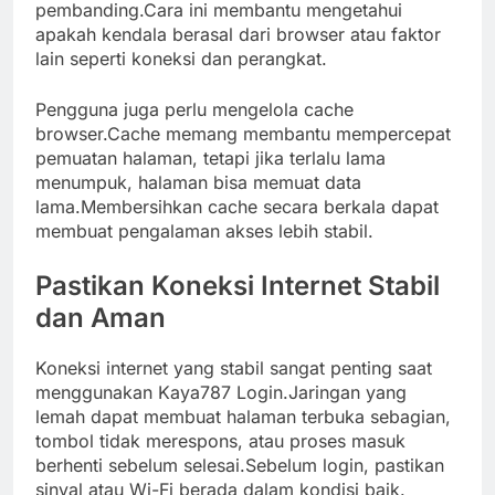
pembanding.Cara ini membantu mengetahui
apakah kendala berasal dari browser atau faktor
lain seperti koneksi dan perangkat.
Pengguna juga perlu mengelola cache
browser.Cache memang membantu mempercepat
pemuatan halaman, tetapi jika terlalu lama
menumpuk, halaman bisa memuat data
lama.Membersihkan cache secara berkala dapat
membuat pengalaman akses lebih stabil.
Pastikan Koneksi Internet Stabil
dan Aman
Koneksi internet yang stabil sangat penting saat
menggunakan Kaya787 Login.Jaringan yang
lemah dapat membuat halaman terbuka sebagian,
tombol tidak merespons, atau proses masuk
berhenti sebelum selesai.Sebelum login, pastikan
sinyal atau Wi-Fi berada dalam kondisi baik.