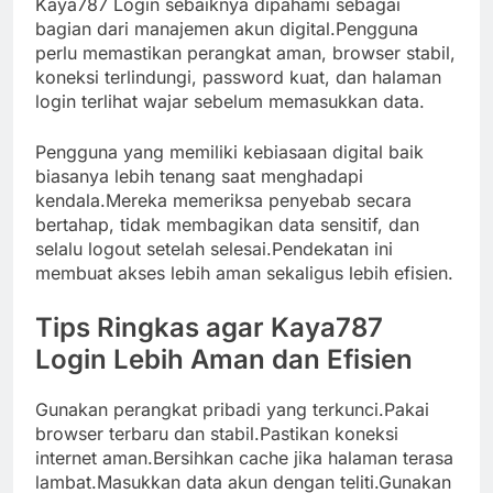
Kaya787 Login sebaiknya dipahami sebagai
bagian dari manajemen akun digital.Pengguna
perlu memastikan perangkat aman, browser stabil,
koneksi terlindungi, password kuat, dan halaman
login terlihat wajar sebelum memasukkan data.
Pengguna yang memiliki kebiasaan digital baik
biasanya lebih tenang saat menghadapi
kendala.Mereka memeriksa penyebab secara
bertahap, tidak membagikan data sensitif, dan
selalu logout setelah selesai.Pendekatan ini
membuat akses lebih aman sekaligus lebih efisien.
Tips Ringkas agar Kaya787
Login Lebih Aman dan Efisien
Gunakan perangkat pribadi yang terkunci.Pakai
browser terbaru dan stabil.Pastikan koneksi
internet aman.Bersihkan cache jika halaman terasa
lambat.Masukkan data akun dengan teliti.Gunakan