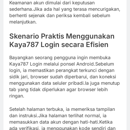
Keamanan akun dimulai dari keputusan
sederhana.Jika ada hal yang terasa mencurigakan,
berhenti sejenak dan periksa kembali sebelum
melanjutkan.
Skenario Praktis Menggunakan
Kaya787 Login secara Efisien
Bayangkan seorang pengguna ingin membuka
Kaya787 Login melalui ponsel Android.Sebelum
login, ia memastikan perangkat terkunci dengan
sidik jari, browser sudah diperbarui, dan koneksi
menggunakan data seluler pribadi.Ia juga menutup
tab yang tidak diperlukan agar browser lebih
ringan.
Setelah halaman terbuka, ia memeriksa tampilan
dan instruksi.Jika halaman terlihat normal, ia
memasukkan data akun dengan hati-hati.Ketika
ada verifikasi, ia menggunakan kode sendiri dan