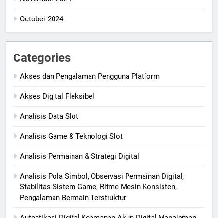
October 2024
Categories
Akses dan Pengalaman Pengguna Platform
Akses Digital Fleksibel
Analisis Data Slot
Analisis Game & Teknologi Slot
Analisis Permainan & Strategi Digital
Analisis Pola Simbol, Observasi Permainan Digital,
Stabilitas Sistem Game, Ritme Mesin Konsisten,
Pengalaman Bermain Terstruktur
Autentikasi Digital,Keamanan Akun Digital,Manajemen