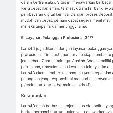
dalam bertransaksi. Situs ini menawarkan berbaga
yang cepat dan aman, termasuk transfer bank, e-wa
pembayaran digital lainnya. Dengan proses deposit
mudah dan cepat, pemain dapat segera menikmati 
mereka tanpa harus menunggu lama.
5. Layanan Pelanggan Profesional 24/7
Laris4D juga dikenal dengan layanan pelanggan ya
profesional. Tim customer service siap membantu
jam sehari, 7 hari seminggu. Apakah Anda memiliki
permainan, transaksi, atau kesulitan lainnya, tim c
Laris4D akan memberikan bantuan yang cepat dan e
pelanggan yang responsif ini menambah kenyaman
pemain untuk terus bermain di Laris4D.
Kesimpulan
Laris4D telah berhasil menjadi situs slot online yan
berkat berbagai fitur unggulan yang ditawarkanny