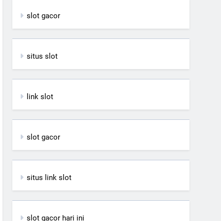
slot gacor
situs slot
link slot
slot gacor
situs link slot
slot gacor hari ini