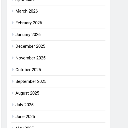
March 2026
February 2026
January 2026
December 2025
November 2025
October 2025
September 2025
August 2025
July 2025
June 2025