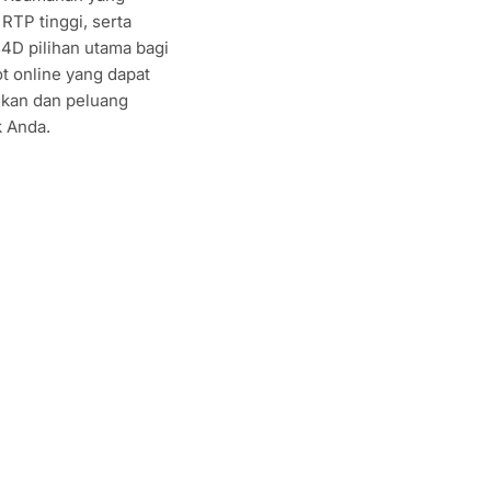
RTP tinggi, serta
4D pilihan utama bagi
ot online yang dapat
kan dan peluang
k Anda.