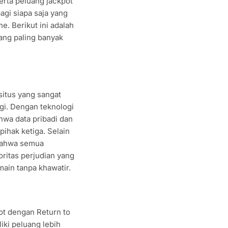
erta peluang jackpot
agi siapa saja yang
e. Berikut ini adalah
yang paling banyak
situs yang sangat
gi. Dengan teknologi
hwa data pribadi dan
pihak ketiga. Selain
 bahwa semua
oritas perjudian yang
ain tanpa khawatir.
ot dengan Return to
iki peluang lebih