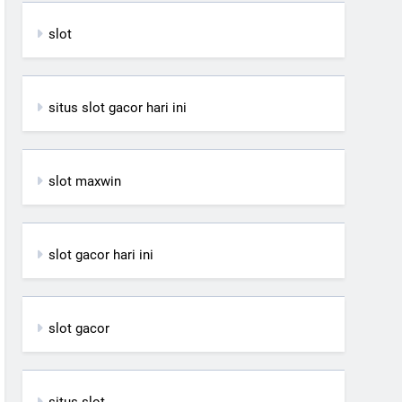
slot
situs slot gacor hari ini
slot maxwin
slot gacor hari ini
slot gacor
situs slot