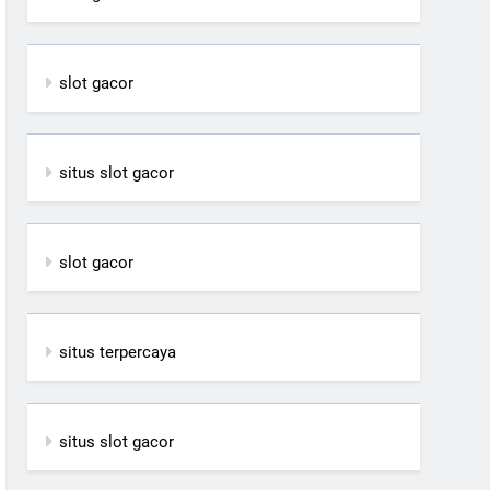
slot gacor
situs slot gacor
slot gacor
situs terpercaya
situs slot gacor