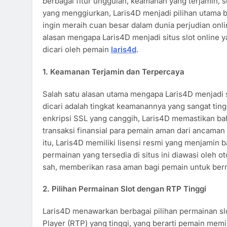
berbagai fitur unggulan, keamanan yang terjamin, s
yang menggiurkan, Laris4D menjadi pilihan utama b
ingin meraih cuan besar dalam dunia perjudian onlin
alasan mengapa Laris4D menjadi situs slot online 
dicari oleh pemain
laris4d
.
1. Keamanan Terjamin dan Terpercaya
Salah satu alasan utama mengapa Laris4D menjadi 
dicari adalah tingkat keamanannya yang sangat ting
enkripsi SSL yang canggih, Laris4D memastikan ba
transaksi finansial para pemain aman dari ancaman 
itu, Laris4D memiliki lisensi resmi yang menjamin
permainan yang tersedia di situs ini diawasi oleh ot
sah, memberikan rasa aman bagi pemain untuk berm
2. Pilihan Permainan Slot dengan RTP Tinggi
Laris4D menawarkan berbagai pilihan permainan sl
Player (RTP) yang tinggi, yang berarti pemain memil