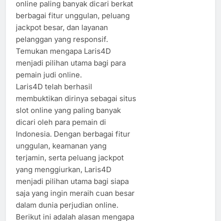
online paling banyak dicari berkat
berbagai fitur unggulan, peluang
jackpot besar, dan layanan
pelanggan yang responsif.
Temukan mengapa Laris4D
menjadi pilihan utama bagi para
pemain judi online.
Laris4D telah berhasil
membuktikan dirinya sebagai situs
slot online yang paling banyak
dicari oleh para pemain di
Indonesia. Dengan berbagai fitur
unggulan, keamanan yang
terjamin, serta peluang jackpot
yang menggiurkan, Laris4D
menjadi pilihan utama bagi siapa
saja yang ingin meraih cuan besar
dalam dunia perjudian online.
Berikut ini adalah alasan mengapa