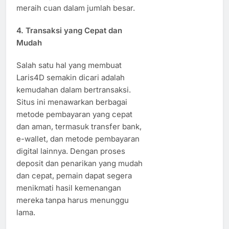
meraih cuan dalam jumlah besar.
4. Transaksi yang Cepat dan
Mudah
Salah satu hal yang membuat
Laris4D semakin dicari adalah
kemudahan dalam bertransaksi.
Situs ini menawarkan berbagai
metode pembayaran yang cepat
dan aman, termasuk transfer bank,
e-wallet, dan metode pembayaran
digital lainnya. Dengan proses
deposit dan penarikan yang mudah
dan cepat, pemain dapat segera
menikmati hasil kemenangan
mereka tanpa harus menunggu
lama.