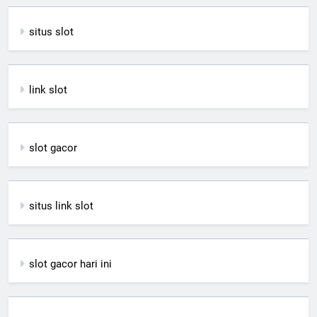
situs slot
link slot
slot gacor
situs link slot
slot gacor hari ini