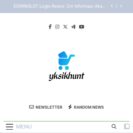
Skip
Login Edwinslot Terbaru untuk Akses Akun yang
to
Lebih Stabil dan Aman
content
Cara Menjaga Keamanan Data Saat Lebah4D
Login dengan Langkah yang Lebih Aman dan
Terarah
TIARA4D Link Alternatif dengan Sistem Akses
yang Lebih Terarah
EDWINSLOT Login Resmi: Ciri Informasi Akses
yang Perlu Diperhatikan
Login Edwinslot Terbaru untuk Akses Akun yang
Lebih Stabil dan Aman
Cara Menjaga Keamanan Data Saat Lebah4D
Login dengan Langkah yang Lebih Aman dan
Terarah
Yksi Khunt
Temukan Koleksi Fashion Terbaru Di Yksi
NEWSLETTER
RANDOM NEWS
Khunt. Belanja Online Mudah Dan Aman
Dengan Berbagai Pilihan Gaya.
MENU