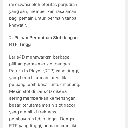
ini diawasi oleh otoritas perjudian
yang sah, memberikan rasa aman
bagi pemain untuk bermain tanpa
khawatir.
2. Pilihan Permainan Slot dengan
RTP Tinggi
Laris4D menawarkan berbagai
pilihan permainan slot dengan
Return to Player (RTP) yang tinggi,
yang berarti pemain memiliki
peluang lebih besar untuk menang.
Mesin slot di Laris4D dikenal
sering memberikan kemenangan
besar, terutama mesin slot gacor
yang memiliki frekuensi
pembayaran lebih tinggi. Dengan
RTP yang tinggi, pemain memiliki