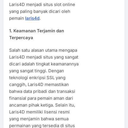
Laris4D menjadi situs slot online
yang paling banyak dicari oleh
pemain
laris4d
.
1. Keamanan Terjamin dan
Terpercaya
Salah satu alasan utama mengapa
Laris4D menjadi situs yang sangat
dicari adalah tingkat keamanannya
yang sangat tinggi. Dengan
teknologi enkripsi SSL yang
canggih, Laris4D memastikan
bahwa data pribadi dan transaksi
finansial para pemain aman dari
ancaman pihak ketiga. Selain itu,
Laris4D memiliki lisensi resmi
yang menjamin bahwa semua
permainan yang tersedia di situs