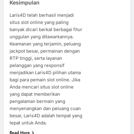
Kesimpulan
Laris4D telah berhasil menjadi
situs slot online yang paling
banyak dicari berkat berbagai fitur
unggulan yang ditawarkannya.
Keamanan yang terjamin, peluang
jackpot besar, permainan dengan
RTP tinggi, serta layanan
pelanggan yang responsif
menjadikan Laris4D pilihan utama
bagi para pemain slot online. Jika
Anda mencari situs slot online
yang dapat memberikan
pengalaman bermain yang
menyenangkan dan peluang cuan
besar, Laris4D adalah tempat yang
tepat untuk Anda.
Read More