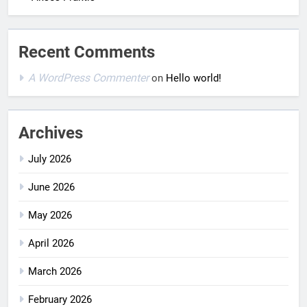
Recent Comments
A WordPress Commenter
on
Hello world!
Archives
July 2026
June 2026
May 2026
April 2026
March 2026
February 2026