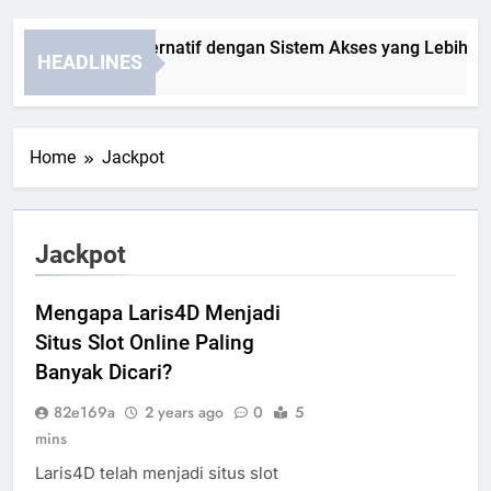
ARA4D Link Alternatif dengan Sistem Akses yang Lebih Terar
HEADLINES
Weeks Ago
Home
Jackpot
Jackpot
Mengapa Laris4D Menjadi
Situs Slot Online Paling
Banyak Dicari?
82e169a
2 years ago
0
5
mins
Laris4D telah menjadi situs slot