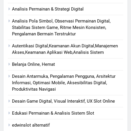
Analisis Permainan & Strategi Digital
Analisis Pola Simbol, Observasi Permainan Digital,
Stabilitas Sistem Game, Ritme Mesin Konsisten,
Pengalaman Bermain Terstruktur
Autentikasi Digital,Keamanan Akun Digital,Manajemen
Akses,Keamanan Aplikasi Web,Analisis Sistem
Belanja Online, Hemat
Desain Antarmuka, Pengalaman Pengguna, Arsitektur
Informasi, Optimasi Mobile, Aksesibilitas Digital,
Produktivitas Navigasi
Desain Game Digital, Visual Interaktif, UX Slot Online
Edukasi Permainan & Analisis Sistem Slot
edwinslot alternatif