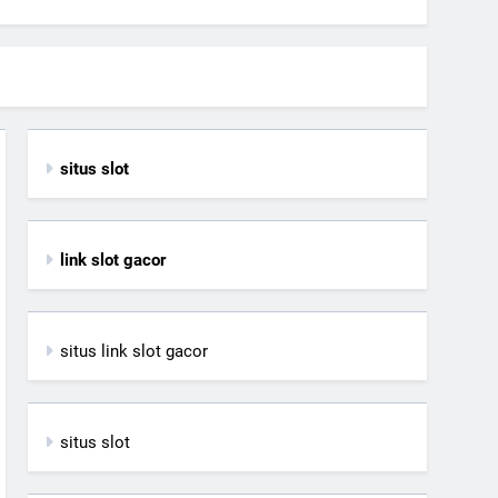
situs slot
link slot gacor
situs link slot gacor
situs slot