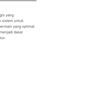
gis yang
n sistem untuk
bermain yang optimal.
menjadi dasar
kur.