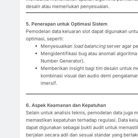
desain atau memerlukan penyesuaian.
5. Penerapan untuk Optimasi Sistem
Pemodelan data keluaran slot dapat digunakan unt
optimasi, seperti:
Menyesuaikan
load balancing
server agar per
Mengidentifikasi bug atau anomali algorit
Number Generator).
Memberikan insight bagi tim desain untuk m
kombinasi visual dan audio demi pengalaman
imersif.
6. Aspek Keamanan dan Kepatuhan
Selain untuk analisis teknis, pemodelan data juga
memastikan kepatuhan terhadap regulasi. Data kelu
dapat digunakan sebagai bukti audit untuk memast
berjalan secara adil dan sesuai standar yang berlak