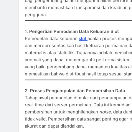
bagi pengembang dalam mengoptimalkan performa s
membantu memastikan transparansi dan keadilan p
pengguna.
1. Pengertian Pemodelan Data Keluaran Slot
Pemodelan data keluaran
slot
adalah proses mengu
dan merepresentasikan hasil keluaran permainan 
matematis atau statistik. Tujuannya adalah memaham
anomali yang dapat memengaruhi performa sistem
yang baik, pengembang dapat memantau kualitas al
memastikan bahwa distribusi hasil tetap sesuai stan
2. Proses Pengumpulan dan Pembersihan Data
Tahap awal pemodelan dimulai dari pengumpulan da
real-time dari server permainan. Data ini kemudian
pembersihan untuk menghilangkan
noise
, data dup
tidak valid. Pembersihan data sangat penting agar 
akurat dan dapat diandalkan.