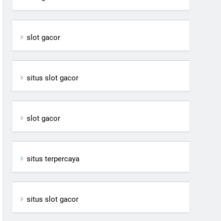
slot gacor
situs slot gacor
slot gacor
situs terpercaya
situs slot gacor