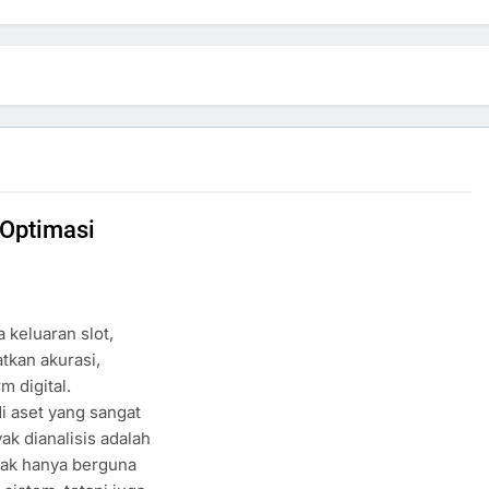
 Optimasi
keluaran slot,
tkan akurasi,
m digital.
i aset yang sangat
ak dianalisis adalah
idak hanya berguna