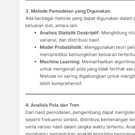
3. Metode Pemodelan yang Digunakan
Ada berbagai metode yang dapat digunakan dalam 
keluaran slot, antara lain:
Analisis Statistik Deskriptif:
Menghitung nilai
variansi, dan distribusi hasil.
Model Probabilistik:
Menggunakan teori pel
memprediksi kemungkinan keluaran tertentu
Machine Learning:
Memanfaatkan algoritma
untuk mengenali pola yang tidak terlihat sec
Metode ini sering digabungkan untuk mengh
lebih komprehensif.
4. Analisis Pola dan Tren
Dari hasil pemodelan, pengembang dapat mengidenti
seperti frekuensi simbol, distribusi kemenangan ke
serta variasi hasil dalam jangka waktu tertentu. Anali
membantu menentukan apakah algoritma permainan 