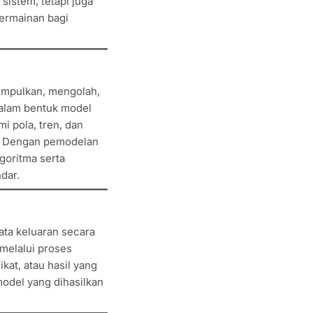
istem, tetapi juga
ermainan bagi
mpulkan, mengolah,
dalam bentuk model
i pola, tren, dan
. Dengan pemodelan
goritma serta
dar.
ta keluaran secara
 melalui proses
likat, atau hasil yang
model yang dihasilkan