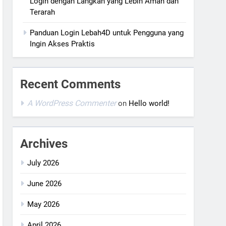
Login dengan Langkah yang Lebih Aman dan
Terarah
Panduan Login Lebah4D untuk Pengguna yang
Ingin Akses Praktis
Recent Comments
A WordPress Commenter
on
Hello world!
Archives
July 2026
June 2026
May 2026
April 2026