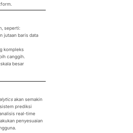
tform.
, seperti:
n jutaan baris data
g kompleks
ih canggih.
skala besar
alytics
akan semakin
sistem prediksi
alisis real-time
lakukan penyesuaian
ngguna.