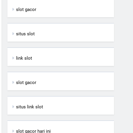
slot gacor
situs slot
link slot
slot gacor
situs link slot
slot gacor hari ini