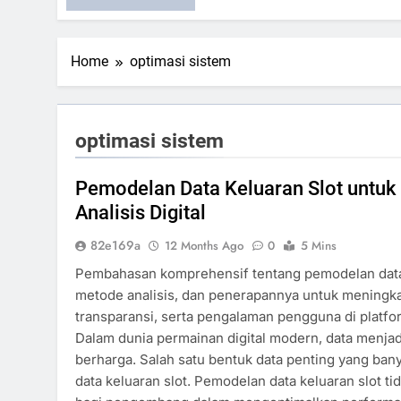
Home
optimasi sistem
optimasi sistem
Pemodelan Data Keluaran Slot untuk
Analisis Digital
82e169a
12 Months Ago
0
5 Mins
Pembahasan komprehensif tentang pemodelan data 
metode analisis, dan penerapannya untuk meningka
transparansi, serta pengalaman pengguna di platfor
Dalam dunia permainan digital modern, data menjad
berharga. Salah satu bentuk data penting yang bany
data keluaran slot. Pemodelan data keluaran slot t