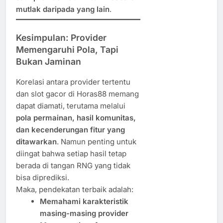
mutlak daripada yang lain
.
Kesimpulan: Provider
Memengaruhi Pola, Tapi
Bukan Jaminan
Korelasi antara provider tertentu
dan slot gacor di Horas88 memang
dapat diamati, terutama melalui
pola permainan, hasil komunitas,
dan kecenderungan fitur yang
ditawarkan
. Namun penting untuk
diingat bahwa setiap hasil tetap
berada di tangan RNG yang tidak
bisa diprediksi.
Maka, pendekatan terbaik adalah:
Memahami karakteristik
masing-masing provider