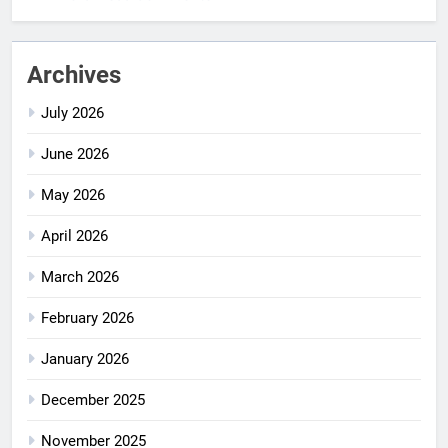
Archives
July 2026
June 2026
May 2026
April 2026
March 2026
February 2026
January 2026
December 2025
November 2025