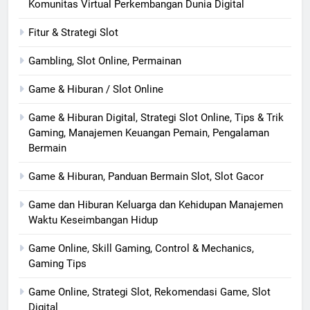
Komunitas Virtual Perkembangan Dunia Digital
Fitur & Strategi Slot
Gambling, Slot Online, Permainan
Game & Hiburan / Slot Online
Game & Hiburan Digital, Strategi Slot Online, Tips & Trik
Gaming, Manajemen Keuangan Pemain, Pengalaman
Bermain
Game & Hiburan, Panduan Bermain Slot, Slot Gacor
Game dan Hiburan Keluarga dan Kehidupan Manajemen
Waktu Keseimbangan Hidup
Game Online, Skill Gaming, Control & Mechanics,
Gaming Tips
Game Online, Strategi Slot, Rekomendasi Game, Slot
Digital