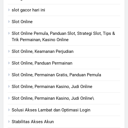
slot gacor hari ini
Slot Online
Slot Online Pemula, Panduan Slot, Strategi Slot, Tips &
Trik Permainan, Kasino Online
Slot Online, Keamanan Perjudian
Slot Online, Panduan Permainan
Slot Online, Permainan Gratis, Panduan Pemula
Slot Online, Permainan Kasino, Judi Online
Slot Online, Permainan Kasino, Judi Online\
Solusi Akses Lambat dan Optimasi Login
Stabilitas Akses Akun