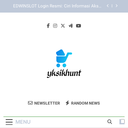
Skip
Login Edwinslot Terbaru untuk Akses Akun yang
to
Lebih Stabil dan Aman
content
Cara Menjaga Keamanan Data Saat Lebah4D
Login dengan Langkah yang Lebih Aman dan
Terarah
TIARA4D Link Alternatif dengan Sistem Akses
yang Lebih Terarah
EDWINSLOT Login Resmi: Ciri Informasi Akses
yang Perlu Diperhatikan
Login Edwinslot Terbaru untuk Akses Akun yang
Lebih Stabil dan Aman
Cara Menjaga Keamanan Data Saat Lebah4D
Login dengan Langkah yang Lebih Aman dan
Terarah
Yksi Khunt
Temukan Koleksi Fashion Terbaru Di Yksi
NEWSLETTER
RANDOM NEWS
Khunt. Belanja Online Mudah Dan Aman
Dengan Berbagai Pilihan Gaya.
MENU