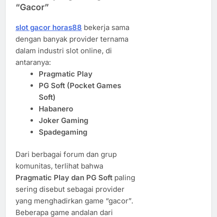
“Gacor”
slot gacor horas88
bekerja sama
dengan banyak provider ternama
dalam industri slot online, di
antaranya:
Pragmatic Play
PG Soft (Pocket Games
Soft)
Habanero
Joker Gaming
Spadegaming
Dari berbagai forum dan grup
komunitas, terlihat bahwa
Pragmatic Play dan PG Soft
paling
sering disebut sebagai provider
yang menghadirkan game “gacor”.
Beberapa game andalan dari