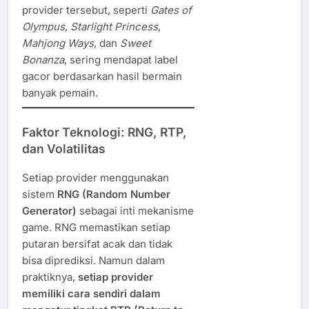
provider tersebut, seperti
Gates of
Olympus
,
Starlight Princess
,
Mahjong Ways
, dan
Sweet
Bonanza
, sering mendapat label
gacor berdasarkan hasil bermain
banyak pemain.
Faktor Teknologi: RNG, RTP,
dan Volatilitas
Setiap provider menggunakan
sistem
RNG (Random Number
Generator)
sebagai inti mekanisme
game. RNG memastikan setiap
putaran bersifat acak dan tidak
bisa diprediksi. Namun dalam
praktiknya,
setiap provider
memiliki cara sendiri dalam