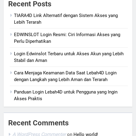
Recent Posts
TIARA4D Link Alternatif dengan Sistem Akses yang
Lebih Terarah
EDWINSLOT Login Resmi: Ciri Informasi Akses yang
Perlu Diperhatikan
Login Edwinslot Terbaru untuk Akses Akun yang Lebih
Stabil dan Aman
Cara Menjaga Keamanan Data Saat Lebah4D Login
dengan Langkah yang Lebih Aman dan Terarah
Panduan Login Lebah4D untuk Pengguna yang Ingin
Akses Praktis
Recent Comments
A WordPress Commenter
on
Hello world!