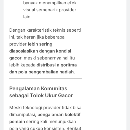
banyak menampilkan efek
visual semenarik provider
lain.
Dengan karakteristik teknis seperti
ini, tak heran jika beberapa
provider
lebih sering
diasosiasikan dengan kondisi
gacor
, meski sebenarnya hal itu
lebih kepada
distribusi algoritma
dan pola pengembalian hadiah
.
Pengalaman Komunitas
sebagai Tolok Ukur Gacor
Meski teknologi provider tidak bisa
dimanipulasi,
pengalaman kolektif
pemain
sering kali menunjukkan
pola yang cukup konsisten. Berikut