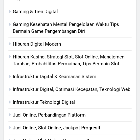
Gaming & Tren Digital
Gaming Kesehatan Mental Pengelolaan Waktu Tips
Bermain Game Pengembangan Diri
Hiburan Digital Modern
Hiburan Kasino, Strategi Slot, Slot Online, Manajemen
Taruhan, Probabilitas Permainan, Tips Bermain Slot
Infrastruktur Digital & Keamanan Sistem
Infrastruktur Digital, Optimasi Kecepatan, Teknologi Web
Infrastruktur Teknologi Digital
Judi Online, Perbandingan Platform
Judi Online, Slot Online, Jackpot Progresif