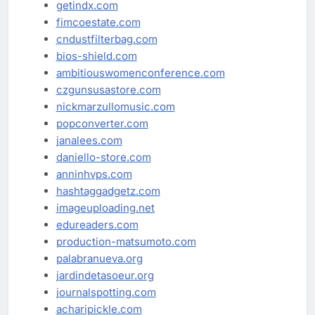
getindx.com
fimcoestate.com
cndustfilterbag.com
bios-shield.com
ambitiouswomenconference.com
czgunsusastore.com
nickmarzullomusic.com
popconverter.com
janalees.com
daniello-store.com
anninhvps.com
hashtaggadgetz.com
imageuploading.net
edureaders.com
production-matsumoto.com
palabranueva.org
jardindetasoeur.org
journalspotting.com
acharipickle.com