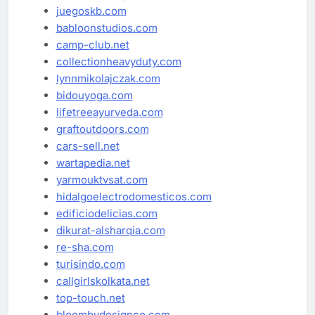
juegoskb.com
babloonstudios.com
camp-club.net
collectionheavyduty.com
lynnmikolajczak.com
bidouyoga.com
lifetreeayurveda.com
graftoutdoors.com
cars-sell.net
wartapedia.net
yarmouktvsat.com
hidalgoelectrodomesticos.com
edificiodelicias.com
dikurat-alsharqia.com
re-sha.com
turisindo.com
callgirlskolkata.net
top-touch.net
bloombydesignco.com