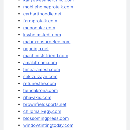
mobilehomeprotalk.com
carhartthoodie.net
farmprotalk.com
monocolar.com
ksvhelmstedt.com
maboxensorcelee.com
popninja.net
machinistsfriend.com
amalalfoam.com
timearamesh.com
sekizdizayn.com
retunesthe.com
tiendakrona.com
riha-axis.com
brownfieldsports.net
childmall-egy.com
blossomingpress.com
windowtintingtoday.com