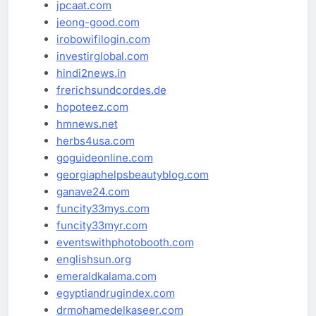
jpcaat.com
jeong-good.com
irobowifilogin.com
investirglobal.com
hindi2news.in
frerichsundcordes.de
hopoteez.com
hmnews.net
herbs4usa.com
goguideonline.com
georgiaphelpsbeautyblog.com
ganave24.com
funcity33mys.com
funcity33myr.com
eventswithphotobooth.com
englishsun.org
emeraldkalama.com
egyptiandrugindex.com
drmohamedelkaseer.com