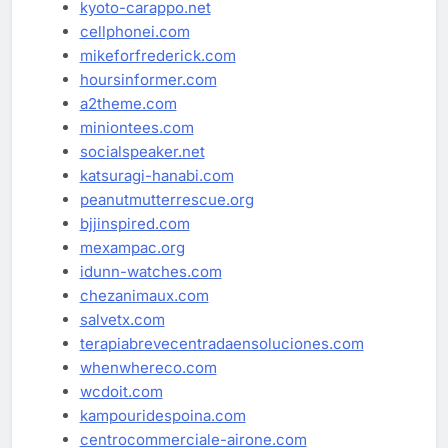
kyoto-carappo.net
cellphonei.com
mikeforfrederick.com
hoursinformer.com
a2theme.com
miniontees.com
socialspeaker.net
katsuragi-hanabi.com
peanutmutterrescue.org
bjjinspired.com
mexampac.org
idunn-watches.com
chezanimaux.com
salvetx.com
terapiabrevecentradaensoluciones.com
whenwhereco.com
wcdoit.com
kampouridespoina.com
centrocommerciale-airone.com