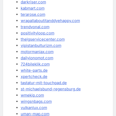
darkriser.com
kabmart.com
terarose.com
wrapallaboutitanddyehappy.com
trendvonal.com
positivityloop.com
thelgservicecenter.com
vipistanbulturizm.com
motormaniax.com
dailyjonomot.com
724bileklik.com
white-parts.de
xpertcheck.de
tastatur-mit-touchpad.de
st-michaelsbund-regensburg.de
wmekip.com
wingsnbags.com
vulkanlux.com
uman-map.com