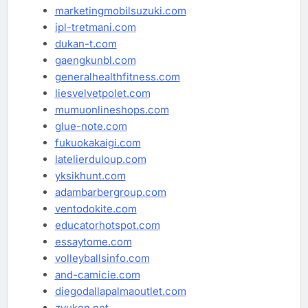
marketingmobilsuzuki.com
ipl-tretmani.com
dukan-t.com
gaengkunbl.com
generalhealthfitness.com
liesvelvetpolet.com
mumuonlineshops.com
glue-note.com
fukuokakaigi.com
latelierduloup.com
yksikhunt.com
adambarbergroup.com
ventodokite.com
educatorhotspot.com
essaytome.com
volleyballsinfo.com
and-camicie.com
diegodallapalmaoutlet.com
zvukon.net