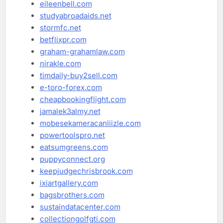
eileenbell.com
studyabroadaids.net
stormfc.net
betflixpr.com
graham-grahamlaw.com
nirakle.com
timdaily-buy2sell.com
e-toro-forex.com
cheapbookingflight.com
jamalek3almy.net
mobesekameracanliizle.com
powertoolspro.net
eatsumgreens.com
puppyconnect.org
keepjudgechrisbrook.com
ixiartgallery.com
bagsbrothers.com
sustaindatacenter.com
collectiongolfgti.com