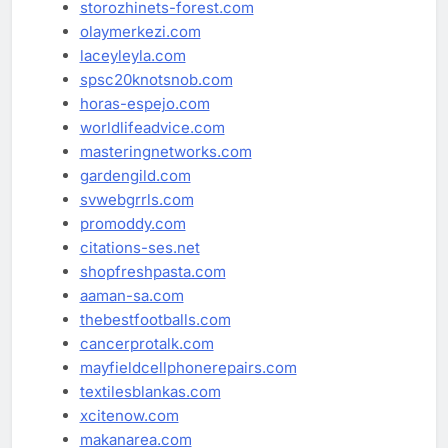
storozhinets-forest.com
olaymerkezi.com
laceyleyla.com
spsc20knotsnob.com
horas-espejo.com
worldlifeadvice.com
masteringnetworks.com
gardengild.com
svwebgrrls.com
promoddy.com
citations-ses.net
shopfreshpasta.com
aaman-sa.com
thebestfootballs.com
cancerprotalk.com
mayfieldcellphonerepairs.com
textilesblankas.com
xcitenow.com
makanarea.com