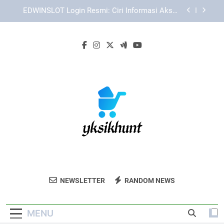
Skip
Login Edwinslot Terbaru untuk Akses Akun yang
to
Lebih Stabil dan Aman
content
Cara Menjaga Keamanan Data Saat Lebah4D
Login dengan Langkah yang Lebih Aman dan
Terarah
TIARA4D Link Alternatif dengan Sistem Akses
yang Lebih Terarah
EDWINSLOT Login Resmi: Ciri Informasi Akses
yang Perlu Diperhatikan
Login Edwinslot Terbaru untuk Akses Akun yang
Lebih Stabil dan Aman
Cara Menjaga Keamanan Data Saat Lebah4D
Login dengan Langkah yang Lebih Aman dan
Terarah
Yksi Khunt
Temukan Koleksi Fashion Terbaru Di Yksi
NEWSLETTER
RANDOM NEWS
Khunt. Belanja Online Mudah Dan Aman
Dengan Berbagai Pilihan Gaya.
MENU