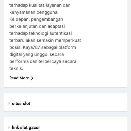
terhadap kualitas layanan dan
kenyamanan pengguna.
Ke depan, pengembangan
berkelanjutan dan adaptasi
terhadap teknologi autentikasi
terbaru akan semakin memperkuat
posisi Kaya787 sebagai platform
digital yang unggul secara
performa dan terpercaya secara
teknis.
Read More
situs slot
link slot gacor