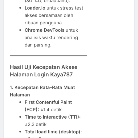
(3G, 4G, broadband).
Loader.io
untuk stress test
akses bersamaan oleh
ribuan pengguna.
Chrome DevTools
untuk
analisis waktu rendering
dan parsing.
Hasil Uji Kecepatan Akses
Halaman Login Kaya787
1. Kecepatan Rata-Rata Muat
Halaman
First Contentful Paint
(FCP):
±1.4 detik
Time to Interactive (TTI):
±2.3 detik
Total load time (desktop):