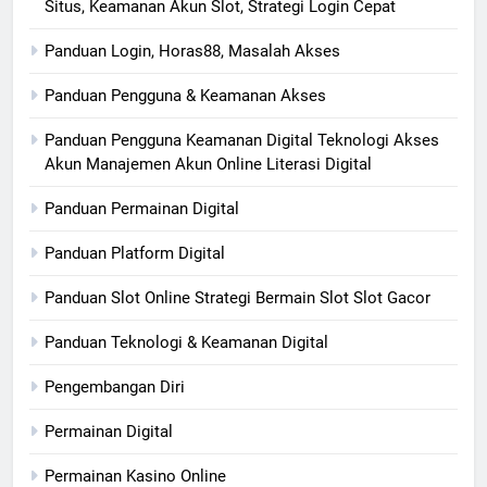
Situs, Keamanan Akun Slot, Strategi Login Cepat
Panduan Login, Horas88, Masalah Akses
Panduan Pengguna & Keamanan Akses
Panduan Pengguna Keamanan Digital Teknologi Akses
Akun Manajemen Akun Online Literasi Digital
Panduan Permainan Digital
Panduan Platform Digital
Panduan Slot Online Strategi Bermain Slot Slot Gacor
Panduan Teknologi & Keamanan Digital
Pengembangan Diri
Permainan Digital
Permainan Kasino Online