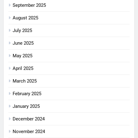
September 2025
August 2025
July 2025
June 2025
May 2025
April 2025
March 2025
February 2025
January 2025
December 2024
November 2024