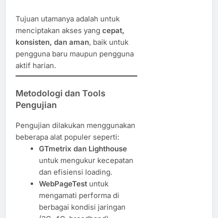
Tujuan utamanya adalah untuk
menciptakan akses yang
cepat,
konsisten, dan aman
, baik untuk
pengguna baru maupun pengguna
aktif harian.
Metodologi dan Tools
Pengujian
Pengujian dilakukan menggunakan
beberapa alat populer seperti:
GTmetrix dan Lighthouse
untuk mengukur kecepatan
dan efisiensi loading.
WebPageTest
untuk
mengamati performa di
berbagai kondisi jaringan