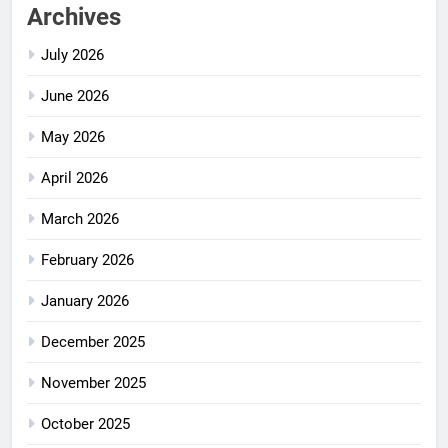
Archives
July 2026
June 2026
May 2026
April 2026
March 2026
February 2026
January 2026
December 2025
November 2025
October 2025