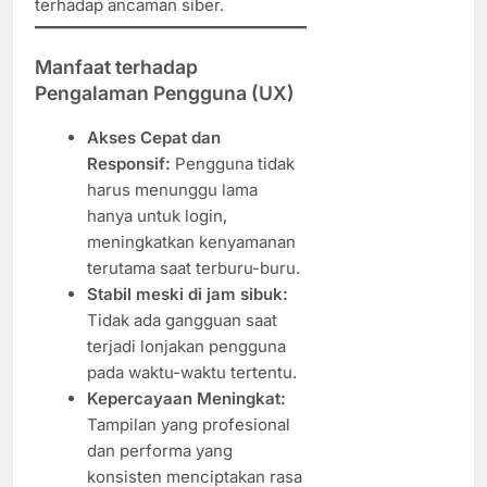
terhadap ancaman siber.
Manfaat terhadap
Pengalaman Pengguna (UX)
Akses Cepat dan
Responsif:
Pengguna tidak
harus menunggu lama
hanya untuk login,
meningkatkan kenyamanan
terutama saat terburu-buru.
Stabil meski di jam sibuk:
Tidak ada gangguan saat
terjadi lonjakan pengguna
pada waktu-waktu tertentu.
Kepercayaan Meningkat:
Tampilan yang profesional
dan performa yang
konsisten menciptakan rasa