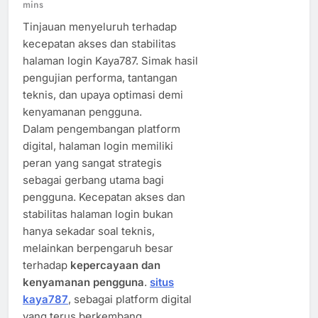
mins
Tinjauan menyeluruh terhadap
kecepatan akses dan stabilitas
halaman login Kaya787. Simak hasil
pengujian performa, tantangan
teknis, dan upaya optimasi demi
kenyamanan pengguna.
Dalam pengembangan platform
digital, halaman login memiliki
peran yang sangat strategis
sebagai gerbang utama bagi
pengguna. Kecepatan akses dan
stabilitas halaman login bukan
hanya sekadar soal teknis,
melainkan berpengaruh besar
terhadap
kepercayaan dan
kenyamanan pengguna
.
situs
kaya787
, sebagai platform digital
yang terus berkembang,