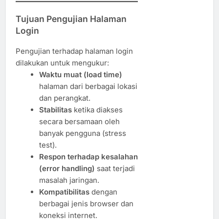
Tujuan Pengujian Halaman
Login
Pengujian terhadap halaman login
dilakukan untuk mengukur:
Waktu muat (load time)
halaman dari berbagai lokasi
dan perangkat.
Stabilitas
ketika diakses
secara bersamaan oleh
banyak pengguna (stress
test).
Respon terhadap kesalahan
(error handling)
saat terjadi
masalah jaringan.
Kompatibilitas
dengan
berbagai jenis browser dan
koneksi internet.