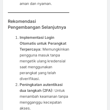
aman dan nyaman.
Rekomendasi
Pengembangan Selanjutnya
Implementasi Login
Otomatis untuk Perangkat
Terpercaya:
Memungkinkan
pengguna masuk tanpa
mengetik ulang kredensial
saat menggunakan
perangkat yang telah
diverifikasi.
Peningkatan autentikasi
dua langkah (2FA):
Untuk
menambah keamanan tanpa
mengganggu kecepatan
akses.