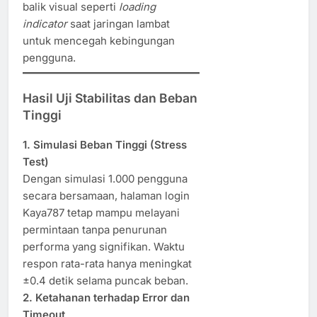
balik visual seperti
loading
indicator
saat jaringan lambat
untuk mencegah kebingungan
pengguna.
Hasil Uji Stabilitas dan Beban
Tinggi
1. Simulasi Beban Tinggi (Stress
Test)
Dengan simulasi 1.000 pengguna
secara bersamaan, halaman login
Kaya787 tetap mampu melayani
permintaan tanpa penurunan
performa yang signifikan. Waktu
respon rata-rata hanya meningkat
±0.4 detik selama puncak beban.
2. Ketahanan terhadap Error dan
Timeout