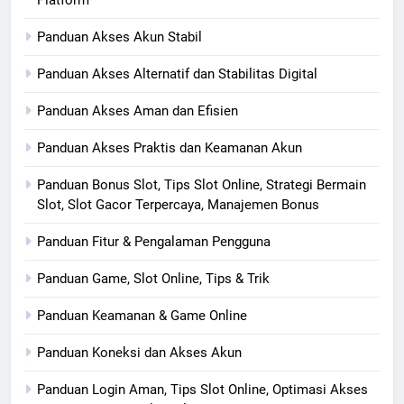
Platform
Panduan Akses Akun Stabil
Panduan Akses Alternatif dan Stabilitas Digital
Panduan Akses Aman dan Efisien
Panduan Akses Praktis dan Keamanan Akun
Panduan Bonus Slot, Tips Slot Online, Strategi Bermain
Slot, Slot Gacor Terpercaya, Manajemen Bonus
Panduan Fitur & Pengalaman Pengguna
Panduan Game, Slot Online, Tips & Trik
Panduan Keamanan & Game Online
Panduan Koneksi dan Akses Akun
Panduan Login Aman, Tips Slot Online, Optimasi Akses