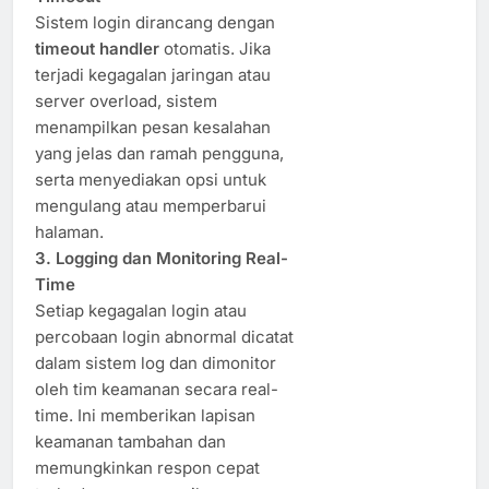
Sistem login dirancang dengan
timeout handler
otomatis. Jika
terjadi kegagalan jaringan atau
server overload, sistem
menampilkan pesan kesalahan
yang jelas dan ramah pengguna,
serta menyediakan opsi untuk
mengulang atau memperbarui
halaman.
3. Logging dan Monitoring Real-
Time
Setiap kegagalan login atau
percobaan login abnormal dicatat
dalam sistem log dan dimonitor
oleh tim keamanan secara real-
time. Ini memberikan lapisan
keamanan tambahan dan
memungkinkan respon cepat