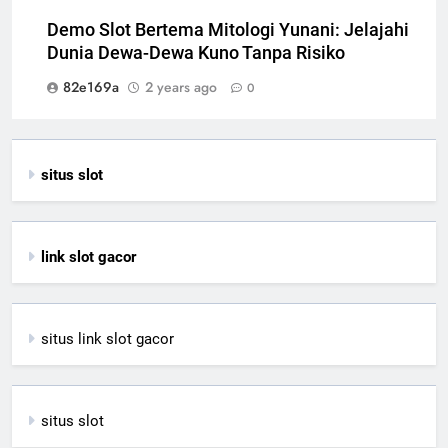
Demo Slot Bertema Mitologi Yunani: Jelajahi
Dunia Dewa-Dewa Kuno Tanpa Risiko
82e169a
2 years ago
0
situs slot
link slot gacor
situs link slot gacor
situs slot