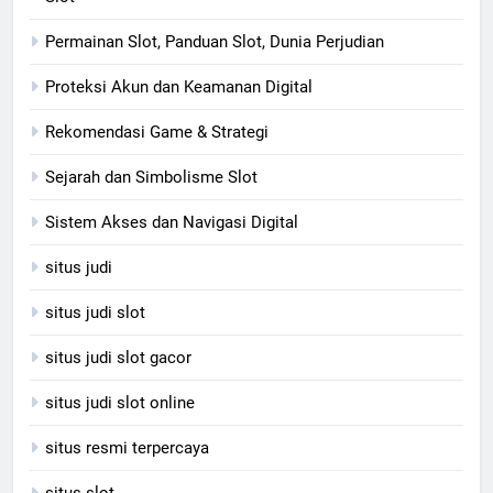
Permainan Slot, Panduan Slot, Dunia Perjudian
Proteksi Akun dan Keamanan Digital
Rekomendasi Game & Strategi
Sejarah dan Simbolisme Slot
Sistem Akses dan Navigasi Digital
situs judi
situs judi slot
situs judi slot gacor
situs judi slot online
situs resmi terpercaya
situs slot