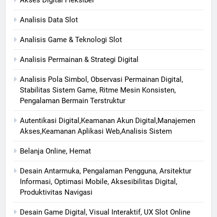
Analisis Data Slot
Analisis Game & Teknologi Slot
Analisis Permainan & Strategi Digital
Analisis Pola Simbol, Observasi Permainan Digital,
Stabilitas Sistem Game, Ritme Mesin Konsisten,
Pengalaman Bermain Terstruktur
Autentikasi Digital,Keamanan Akun Digital,Manajemen
Akses,Keamanan Aplikasi Web,Analisis Sistem
Belanja Online, Hemat
Desain Antarmuka, Pengalaman Pengguna, Arsitektur
Informasi, Optimasi Mobile, Aksesibilitas Digital,
Produktivitas Navigasi
Desain Game Digital, Visual Interaktif, UX Slot Online