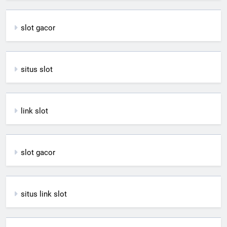
slot gacor
situs slot
link slot
slot gacor
situs link slot