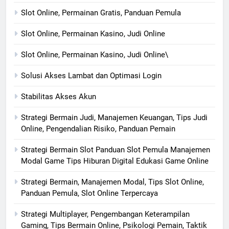
Slot Online, Permainan Gratis, Panduan Pemula
Slot Online, Permainan Kasino, Judi Online
Slot Online, Permainan Kasino, Judi Online\
Solusi Akses Lambat dan Optimasi Login
Stabilitas Akses Akun
Strategi Bermain Judi, Manajemen Keuangan, Tips Judi
Online, Pengendalian Risiko, Panduan Pemain
Strategi Bermain Slot Panduan Slot Pemula Manajemen
Modal Game Tips Hiburan Digital Edukasi Game Online
Strategi Bermain, Manajemen Modal, Tips Slot Online,
Panduan Pemula, Slot Online Terpercaya
Strategi Multiplayer, Pengembangan Keterampilan
Gaming, Tips Bermain Online, Psikologi Pemain, Taktik