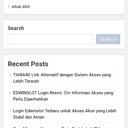
situs slot
Search
SEARCH
Recent Posts
TIARA4D Link Alternatif dengan Sistem Akses yang
Lebih Terarah
EDWINSLOT Login Resmi: Ciri Informasi Akses yang
Perlu Diperhatikan
Login Edwinslot Terbaru untuk Akses Akun yang Lebih
Stabil dan Aman