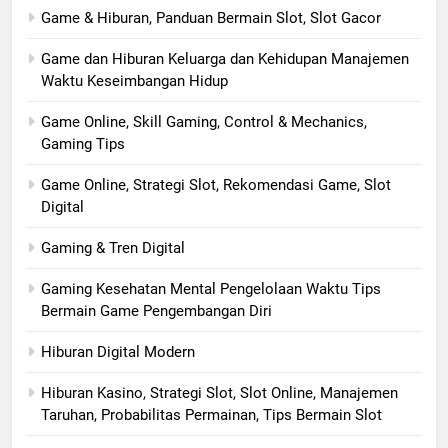
Game & Hiburan, Panduan Bermain Slot, Slot Gacor
Game dan Hiburan Keluarga dan Kehidupan Manajemen
Waktu Keseimbangan Hidup
Game Online, Skill Gaming, Control & Mechanics,
Gaming Tips
Game Online, Strategi Slot, Rekomendasi Game, Slot
Digital
Gaming & Tren Digital
Gaming Kesehatan Mental Pengelolaan Waktu Tips
Bermain Game Pengembangan Diri
Hiburan Digital Modern
Hiburan Kasino, Strategi Slot, Slot Online, Manajemen
Taruhan, Probabilitas Permainan, Tips Bermain Slot