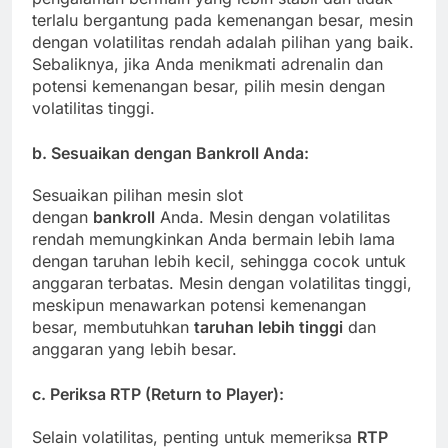
terlalu bergantung pada kemenangan besar, mesin
dengan volatilitas rendah adalah pilihan yang baik.
Sebaliknya, jika Anda menikmati adrenalin dan
potensi kemenangan besar, pilih mesin dengan
volatilitas tinggi.
b. Sesuaikan dengan Bankroll Anda:
Sesuaikan pilihan mesin slot
dengan
bankroll
Anda. Mesin dengan volatilitas
rendah memungkinkan Anda bermain lebih lama
dengan taruhan lebih kecil, sehingga cocok untuk
anggaran terbatas. Mesin dengan volatilitas tinggi,
meskipun menawarkan potensi kemenangan
besar, membutuhkan
taruhan lebih tinggi
dan
anggaran yang lebih besar.
c. Periksa RTP (Return to Player):
Selain volatilitas, penting untuk memeriksa
RTP