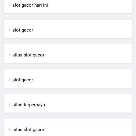
slot gacor hari ini
slot gacor
situs slot gacor
slot gacor
situs terpercaya
situs slot gacor