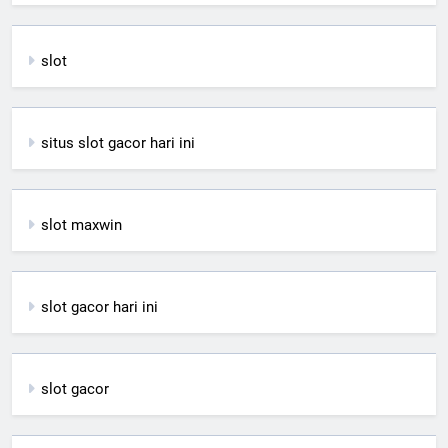
slot
situs slot gacor hari ini
slot maxwin
slot gacor hari ini
slot gacor