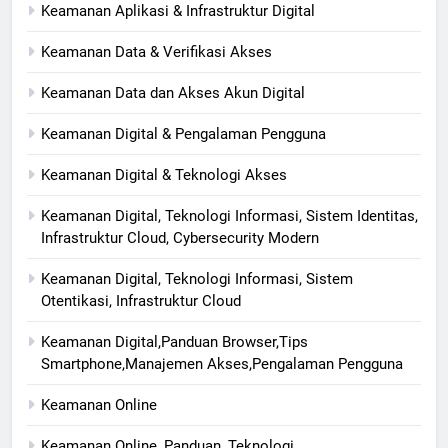
Keamanan Aplikasi & Infrastruktur Digital
Keamanan Data & Verifikasi Akses
Keamanan Data dan Akses Akun Digital
Keamanan Digital & Pengalaman Pengguna
Keamanan Digital & Teknologi Akses
Keamanan Digital, Teknologi Informasi, Sistem Identitas,
Infrastruktur Cloud, Cybersecurity Modern
Keamanan Digital, Teknologi Informasi, Sistem
Otentikasi, Infrastruktur Cloud
Keamanan Digital,Panduan Browser,Tips
Smartphone,Manajemen Akses,Pengalaman Pengguna
Keamanan Online
Keamanan Online, Panduan, Teknologi