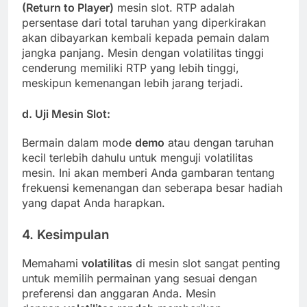
(Return to Player)
mesin slot. RTP adalah
persentase dari total taruhan yang diperkirakan
akan dibayarkan kembali kepada pemain dalam
jangka panjang. Mesin dengan volatilitas tinggi
cenderung memiliki RTP yang lebih tinggi,
meskipun kemenangan lebih jarang terjadi.
d. Uji Mesin Slot:
Bermain dalam mode
demo
atau dengan taruhan
kecil terlebih dahulu untuk menguji volatilitas
mesin. Ini akan memberi Anda gambaran tentang
frekuensi kemenangan dan seberapa besar hadiah
yang dapat Anda harapkan.
4. Kesimpulan
Memahami
volatilitas
di mesin slot sangat penting
untuk memilih permainan yang sesuai dengan
preferensi dan anggaran Anda. Mesin