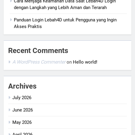
Cara Menjaga Keamanan Data Saat Lebah4D Login
dengan Langkah yang Lebih Aman dan Terarah
Panduan Login Lebah4D untuk Pengguna yang Ingin
Akses Praktis
Recent Comments
A WordPress Commenter
on
Hello world!
Archives
July 2026
June 2026
May 2026
April 2026