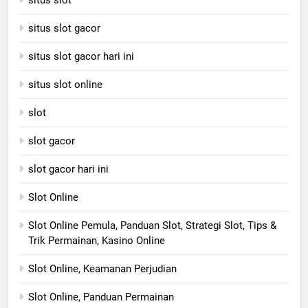
situs slot gacor
situs slot gacor hari ini
situs slot online
slot
slot gacor
slot gacor hari ini
Slot Online
Slot Online Pemula, Panduan Slot, Strategi Slot, Tips &
Trik Permainan, Kasino Online
Slot Online, Keamanan Perjudian
Slot Online, Panduan Permainan