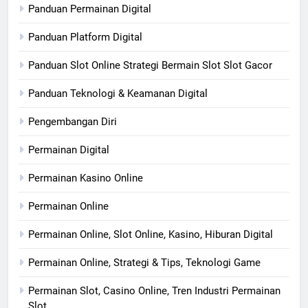
Panduan Permainan Digital
Panduan Platform Digital
Panduan Slot Online Strategi Bermain Slot Slot Gacor
Panduan Teknologi & Keamanan Digital
Pengembangan Diri
Permainan Digital
Permainan Kasino Online
Permainan Online
Permainan Online, Slot Online, Kasino, Hiburan Digital
Permainan Online, Strategi & Tips, Teknologi Game
Permainan Slot, Casino Online, Tren Industri Permainan
Slot