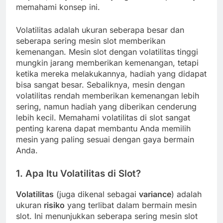
memahami konsep ini.
Volatilitas adalah ukuran seberapa besar dan
seberapa sering mesin slot memberikan
kemenangan. Mesin slot dengan volatilitas tinggi
mungkin jarang memberikan kemenangan, tetapi
ketika mereka melakukannya, hadiah yang didapat
bisa sangat besar. Sebaliknya, mesin dengan
volatilitas rendah memberikan kemenangan lebih
sering, namun hadiah yang diberikan cenderung
lebih kecil. Memahami volatilitas di slot sangat
penting karena dapat membantu Anda memilih
mesin yang paling sesuai dengan gaya bermain
Anda.
1. Apa Itu Volatilitas di Slot?
Volatilitas
(juga dikenal sebagai
variance
) adalah
ukuran
risiko
yang terlibat dalam bermain mesin
slot. Ini menunjukkan seberapa sering mesin slot