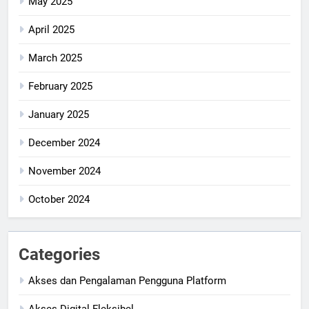
May 2025
April 2025
March 2025
February 2025
January 2025
December 2024
November 2024
October 2024
Categories
Akses dan Pengalaman Pengguna Platform
Akses Digital Fleksibel