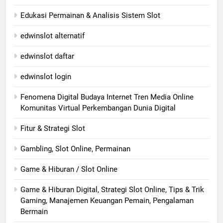
Edukasi Permainan & Analisis Sistem Slot
edwinslot alternatif
edwinslot daftar
edwinslot login
Fenomena Digital Budaya Internet Tren Media Online
Komunitas Virtual Perkembangan Dunia Digital
Fitur & Strategi Slot
Gambling, Slot Online, Permainan
Game & Hiburan / Slot Online
Game & Hiburan Digital, Strategi Slot Online, Tips & Trik
Gaming, Manajemen Keuangan Pemain, Pengalaman
Bermain