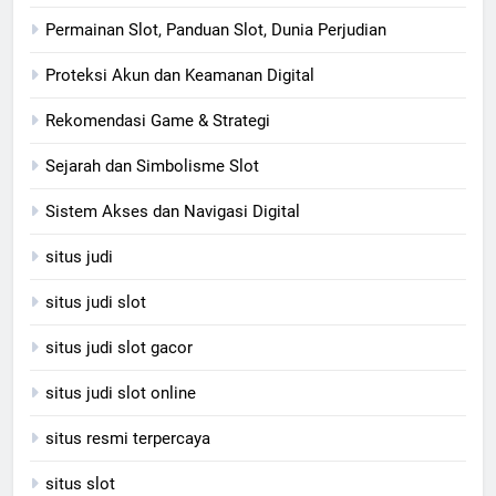
Permainan Slot, Panduan Slot, Dunia Perjudian
Proteksi Akun dan Keamanan Digital
Rekomendasi Game & Strategi
Sejarah dan Simbolisme Slot
Sistem Akses dan Navigasi Digital
situs judi
situs judi slot
situs judi slot gacor
situs judi slot online
situs resmi terpercaya
situs slot