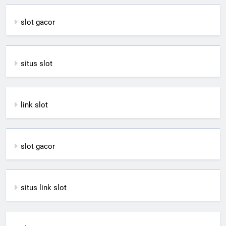
slot gacor
situs slot
link slot
slot gacor
situs link slot