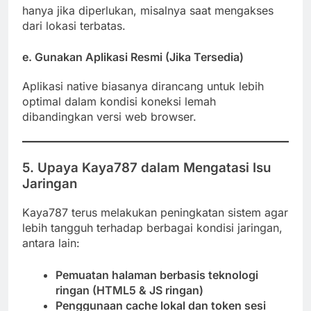
hanya jika diperlukan, misalnya saat mengakses
dari lokasi terbatas.
e.
Gunakan Aplikasi Resmi (Jika Tersedia)
Aplikasi native biasanya dirancang untuk lebih
optimal dalam kondisi koneksi lemah
dibandingkan versi web browser.
5. Upaya Kaya787 dalam Mengatasi Isu
Jaringan
Kaya787 terus melakukan peningkatan sistem agar
lebih tangguh terhadap berbagai kondisi jaringan,
antara lain:
Pemuatan halaman berbasis teknologi
ringan (HTML5 & JS ringan)
Penggunaan cache lokal dan token sesi