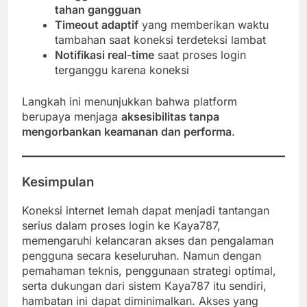
tahan gangguan
Timeout adaptif
yang memberikan waktu
tambahan saat koneksi terdeteksi lambat
Notifikasi real-time
saat proses login
terganggu karena koneksi
Langkah ini menunjukkan bahwa platform
berupaya menjaga
aksesibilitas tanpa
mengorbankan keamanan dan performa
.
Kesimpulan
Koneksi internet lemah dapat menjadi tantangan
serius dalam proses login ke Kaya787,
memengaruhi kelancaran akses dan pengalaman
pengguna secara keseluruhan. Namun dengan
pemahaman teknis, penggunaan strategi optimal,
serta dukungan dari sistem Kaya787 itu sendiri,
hambatan ini dapat diminimalkan. Akses yang