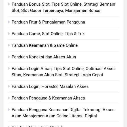
Panduan Bonus Slot, Tips Slot Online, Strategi Bermain
Slot, Slot Gacor Terpercaya, Manajemen Bonus
Panduan Fitur & Pengalaman Pengguna
Panduan Game, Slot Online, Tips & Trik
Panduan Keamanan & Game Online
Panduan Koneksi dan Akses Akun
Panduan Login Aman, Tips Slot Online, Optimasi Akses
Situs, Keamanan Akun Slot, Strategi Login Cepat
Panduan Login, Horas88, Masalah Akses
Panduan Pengguna & Keamanan Akses
Panduan Pengguna Keamanan Digital Teknologi Akses
Akun Manajemen Akun Online Literasi Digital