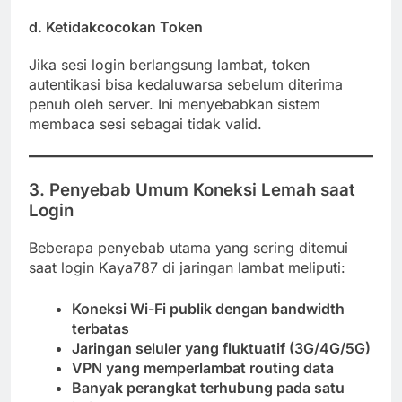
d.
Ketidakcocokan Token
Jika sesi login berlangsung lambat, token
autentikasi bisa kedaluwarsa sebelum diterima
penuh oleh server. Ini menyebabkan sistem
membaca sesi sebagai tidak valid.
3. Penyebab Umum Koneksi Lemah saat
Login
Beberapa penyebab utama yang sering ditemui
saat login Kaya787 di jaringan lambat meliputi:
Koneksi Wi-Fi publik dengan bandwidth
terbatas
Jaringan seluler yang fluktuatif (3G/4G/5G)
VPN yang memperlambat routing data
Banyak perangkat terhubung pada satu