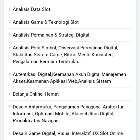
Analisis Data Slot
Analisis Game & Teknologi Slot
Analisis Permainan & Strategi Digital
Analisis Pola Simbol, Observasi Permainan Digital,
Stabilitas Sistem Game, Ritme Mesin Konsisten,
Pengalaman Bermain Terstruktur
Autentikasi Digital,Keamanan Akun Digital,Manajemen
Akses,Keamanan Aplikasi Web,Analisis Sistem
Belanja Online, Hemat
Desain Antarmuka, Pengalaman Pengguna, Arsitektur
Informasi, Optimasi Mobile, Aksesibilitas Digital,
Produktivitas Navigasi
Desain Game Digital, Visual Interaktif, UX Slot Online