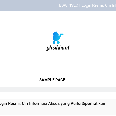
EDWINSLOT Login Resmi: Ciri In
Login Edwinslot Terbaru untuk 
Cara Menjaga Keamanan Data Saat Lebah4D Login dengan 
TIARA4D Link Alternatif d
EDWINSLOT Login Resmi: Ciri In
Login Edwinslot Terbaru untuk 
i Khunt
oleksi Fashion Terbaru Di Yksi Khunt. Belanja Online Mudah 
Cara Menjaga Keamanan Data Saat Lebah4D Login dengan 
SAMPLE PAGE
ri Informasi Akses yang Perlu Diperhatikan
Login Edwi
2 Months Ago