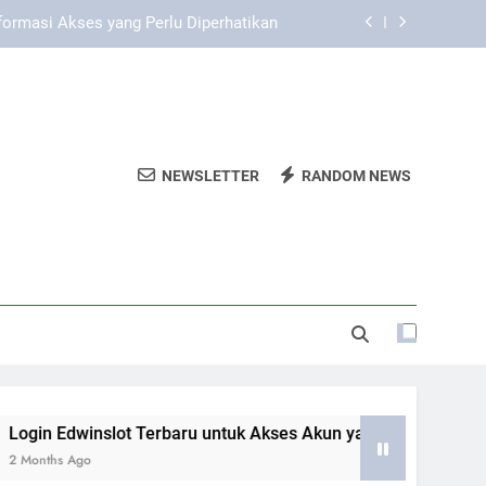
formasi Akses yang Perlu Diperhatikan
Akses Akun yang Lebih Stabil dan Aman
Langkah yang Lebih Aman dan Terarah
engan Sistem Akses yang Lebih Terarah
NEWSLETTER
RANDOM NEWS
formasi Akses yang Perlu Diperhatikan
Akses Akun yang Lebih Stabil dan Aman
Dan Aman Dengan Berbagai Pilihan Gaya.
Langkah yang Lebih Aman dan Terarah
nslot Terbaru untuk Akses Akun yang Lebih Stabil dan Aman