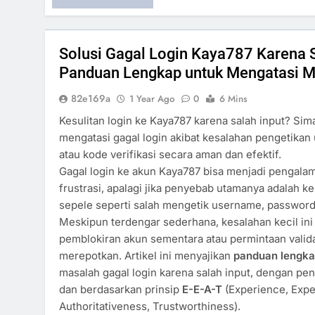
Solusi Gagal Login Kaya787 Karena S
Panduan Lengkap untuk Mengatasi M
82e169a
1 Year Ago
0
6 Mins
Kesulitan login ke Kaya787 karena salah input? Sima
mengatasi gagal login akibat kesalahan pengetika
atau kode verifikasi secara aman dan efektif.
Gagal login ke akun Kaya787 bisa menjadi pengal
frustrasi, apalagi jika penyebab utamanya adalah k
sepele seperti salah mengetik username, password, 
Meskipun terdengar sederhana, kesalahan kecil ini
pemblokiran akun sementara atau permintaan valid
merepotkan. Artikel ini menyajikan
panduan lengk
masalah gagal login karena salah input, dengan p
dan berdasarkan prinsip
E-E-A-T
(Experience, Expe
Authoritativeness, Trustworthiness).