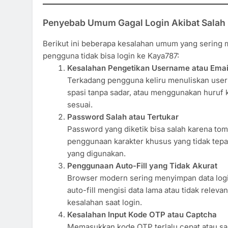
Penyebab Umum Gagal Login Akibat Salah 
Berikut ini beberapa kesalahan umum yang sering
pengguna tidak bisa login ke Kaya787:
Kesalahan Pengetikan Username atau Emai
Terkadang pengguna keliru menuliskan us
spasi tanpa sadar, atau menggunakan huruf k
sesuai.
Password Salah atau Tertukar
Password yang diketik bisa salah karena tom
penggunaan karakter khusus yang tidak tepat
yang digunakan.
Penggunaan Auto-Fill yang Tidak Akurat
Browser modern sering menyimpan data logi
auto-fill mengisi data lama atau tidak relev
kesalahan saat login.
Kesalahan Input Kode OTP atau Captcha
Memasukkan kode OTP terlalu cepat atau sal