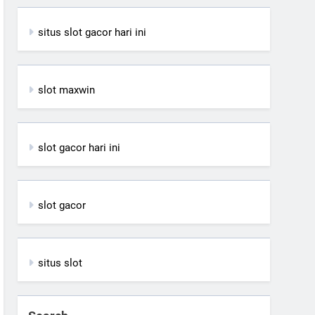
situs slot gacor hari ini
slot maxwin
slot gacor hari ini
slot gacor
situs slot