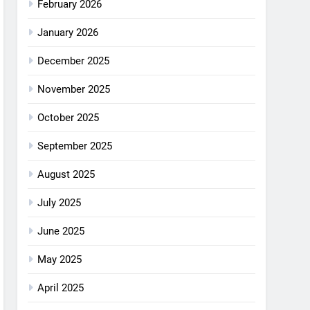
February 2026
January 2026
December 2025
November 2025
October 2025
September 2025
August 2025
July 2025
June 2025
May 2025
April 2025