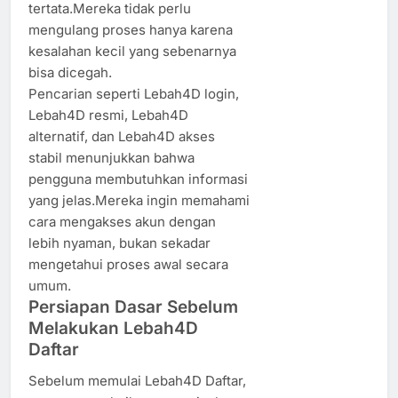
tertata.Mereka tidak perlu
mengulang proses hanya karena
kesalahan kecil yang sebenarnya
bisa dicegah.
Pencarian seperti Lebah4D login,
Lebah4D resmi, Lebah4D
alternatif, dan Lebah4D akses
stabil menunjukkan bahwa
pengguna membutuhkan informasi
yang jelas.Mereka ingin memahami
cara mengakses akun dengan
lebih nyaman, bukan sekadar
mengetahui proses awal secara
umum.
Persiapan Dasar Sebelum
Melakukan Lebah4D
Daftar
Sebelum memulai Lebah4D Daftar,