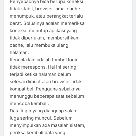
Penyebabnya bisa berupa koneksi
tidak stabil, browser lama, cache
menumpuk, atau perangkat terlalu
berat. Solusinya adalah memeriksa
koneksi, menutup aplikasi yang
tidak diperlukan, membersihkan
cache, lalu membuka ulang
halaman.
Kendala lain adalah tombol login
tidak merespons. Hal ini sering
terjadi ketika halaman belum
selesai dimuat atau browser tidak
kompatibel. Pengguna sebaiknya
menunggu beberapa saat sebelum
mencoba kembali.
Data login yang dianggap salah
juga sering muncul. Sebelum
menyimpulkan ada masalah sistem,
periksa kembali data yang