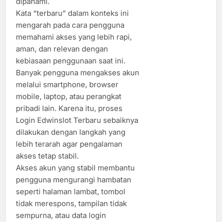
dipahami.
Kata “terbaru” dalam konteks ini
mengarah pada cara pengguna
memahami akses yang lebih rapi,
aman, dan relevan dengan
kebiasaan penggunaan saat ini.
Banyak pengguna mengakses akun
melalui smartphone, browser
mobile, laptop, atau perangkat
pribadi lain. Karena itu, proses
Login Edwinslot Terbaru sebaiknya
dilakukan dengan langkah yang
lebih terarah agar pengalaman
akses tetap stabil.
Akses akun yang stabil membantu
pengguna mengurangi hambatan
seperti halaman lambat, tombol
tidak merespons, tampilan tidak
sempurna, atau data login