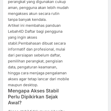
perangkat yang digunakan cukup
aman, pengguna akan lebih mudah
mengakses akun secara rutin
tanpa banyak kendala.
Artikel ini membahas panduan
Lebah4D Daftar bagi pengguna
yang ingin akses
stabil.Pembahasan dibuat secara
informatif dan profesional, mulai
dari persiapan sebelum daftar,
pemilihan perangkat, pengisian
data, pengaturan keamanan,
hingga cara menjaga pengalaman
akses agar tetap lancar dari mobile
maupun desktop.
Mengapa Akses Stabil
Perlu Dipikirkan Sejak
Awal?