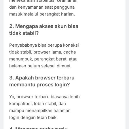
menekankan stabilitas, keamanan,
dan kenyamanan saat pengguna
masuk melalui perangkat harian.
2. Mengapa akses akun bisa
tidak stabil?
Penyebabnya bisa berupa koneksi
tidak stabil, browser lama, cache
menumpuk, perangkat berat, atau
halaman belum selesai dimuat.
3. Apakah browser terbaru
membantu proses login?
Ya, browser terbaru biasanya lebih
kompatibel, lebih stabil, dan
mampu menampilkan halaman
login dengan lebih baik.