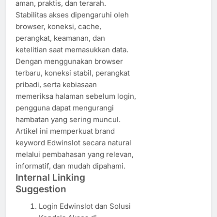
aman, praktis, dan terarah.
Stabilitas akses dipengaruhi oleh
browser, koneksi, cache,
perangkat, keamanan, dan
ketelitian saat memasukkan data.
Dengan menggunakan browser
terbaru, koneksi stabil, perangkat
pribadi, serta kebiasaan
memeriksa halaman sebelum login,
pengguna dapat mengurangi
hambatan yang sering muncul.
Artikel ini memperkuat brand
keyword Edwinslot secara natural
melalui pembahasan yang relevan,
informatif, dan mudah dipahami.
Internal Linking
Suggestion
Login Edwinslot dan Solusi