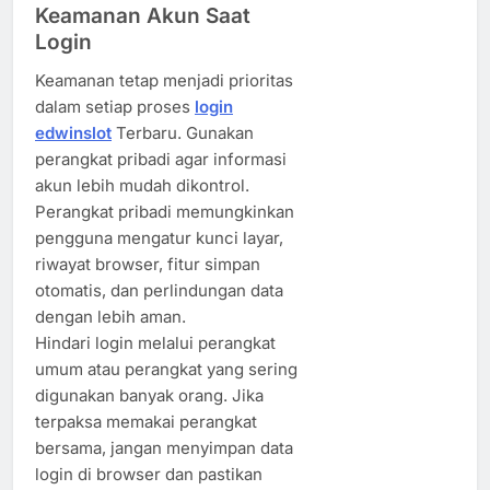
Keamanan Akun Saat
Login
Keamanan tetap menjadi prioritas
dalam setiap proses
login
edwinslot
Terbaru. Gunakan
perangkat pribadi agar informasi
akun lebih mudah dikontrol.
Perangkat pribadi memungkinkan
pengguna mengatur kunci layar,
riwayat browser, fitur simpan
otomatis, dan perlindungan data
dengan lebih aman.
Hindari login melalui perangkat
umum atau perangkat yang sering
digunakan banyak orang. Jika
terpaksa memakai perangkat
bersama, jangan menyimpan data
login di browser dan pastikan