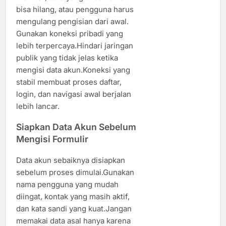
bisa hilang, atau pengguna harus
mengulang pengisian dari awal.
Gunakan koneksi pribadi yang
lebih terpercaya.Hindari jaringan
publik yang tidak jelas ketika
mengisi data akun.Koneksi yang
stabil membuat proses daftar,
login, dan navigasi awal berjalan
lebih lancar.
Siapkan Data Akun Sebelum
Mengisi Formulir
Data akun sebaiknya disiapkan
sebelum proses dimulai.Gunakan
nama pengguna yang mudah
diingat, kontak yang masih aktif,
dan kata sandi yang kuat.Jangan
memakai data asal hanya karena