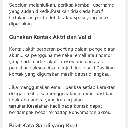
Sebelum melanjutkan, periksa kembali username
yang sudah diketik.Pastikan tidak ada huruf
tertukar, angka berlebih, atau spasi yang tidak
diperlukan.
Gunakan Kontak Aktif dan Valid
Kontak aktif berperan penting dalam pengelolaan
akun.Jika pengguna memakai email atau nomor
yang sudah tidak aktif, proses bantuan atau
pemulihan akses bisa menjadi lebih sulit.Pastikan
kontak yang digunakan masih dapat dijangkau.
Jika menggunakan email, periksa setiap karakter
dengan teliti.Jika menggunakan nomor, pastikan
tidak ada angka yang kurang atau
tertukar.Kesalahan kecil pada kontak dapat
berdampak besar terhadap kenyamanan akses.
Buat Kata Sandi yang Kuat