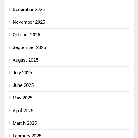
December 2025
November 2025
October 2025
September 2025
August 2025
July 2025
June 2025
May 2025
April 2025
March 2025
February 2025