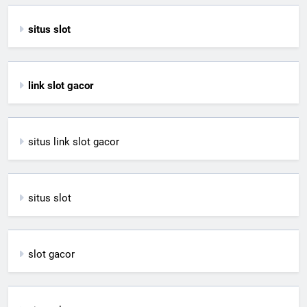
situs slot
link slot gacor
situs link slot gacor
situs slot
slot gacor