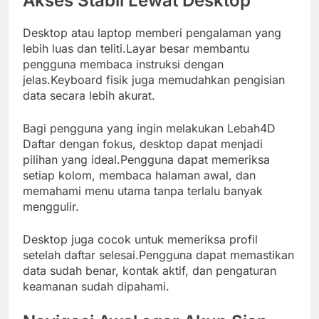
Akses Stabil Lewat Desktop
Desktop atau laptop memberi pengalaman yang
lebih luas dan teliti.Layar besar membantu
pengguna membaca instruksi dengan
jelas.Keyboard fisik juga memudahkan pengisian
data secara lebih akurat.
Bagi pengguna yang ingin melakukan Lebah4D
Daftar dengan fokus, desktop dapat menjadi
pilihan yang ideal.Pengguna dapat memeriksa
setiap kolom, membaca halaman awal, dan
memahami menu utama tanpa terlalu banyak
menggulir.
Desktop juga cocok untuk memeriksa profil
setelah daftar selesai.Pengguna dapat memastikan
data sudah benar, kontak aktif, dan pengaturan
keamanan sudah dipahami.