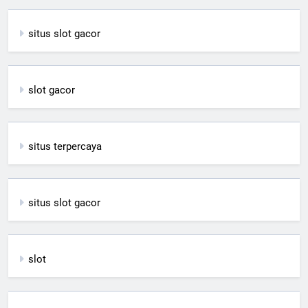
situs slot gacor
slot gacor
situs terpercaya
situs slot gacor
slot