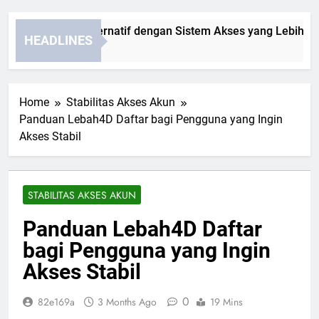
ARA4D Link Alternatif dengan Sistem Akses yang Lebih Terar
HEADLINES
Weeks Ago
Home
Stabilitas Akses Akun
Panduan Lebah4D Daftar bagi Pengguna yang Ingin
Akses Stabil
STABILITAS AKSES AKUN
Panduan Lebah4D Daftar
bagi Pengguna yang Ingin
Akses Stabil
0
82e169a
3 Months Ago
19 Mins