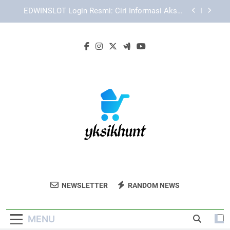
Skip
Login Edwinslot Terbaru untuk Akses Akun yang
to
Lebih Stabil dan Aman
content
Cara Menjaga Keamanan Data Saat Lebah4D
Login dengan Langkah yang Lebih Aman dan
Terarah
TIARA4D Link Alternatif dengan Sistem Akses
yang Lebih Terarah
EDWINSLOT Login Resmi: Ciri Informasi Akses
yang Perlu Diperhatikan
Login Edwinslot Terbaru untuk Akses Akun yang
Lebih Stabil dan Aman
Cara Menjaga Keamanan Data Saat Lebah4D
Login dengan Langkah yang Lebih Aman dan
Terarah
Yksi Khunt
Temukan Koleksi Fashion Terbaru Di Yksi
NEWSLETTER
RANDOM NEWS
Khunt. Belanja Online Mudah Dan Aman
Dengan Berbagai Pilihan Gaya.
MENU