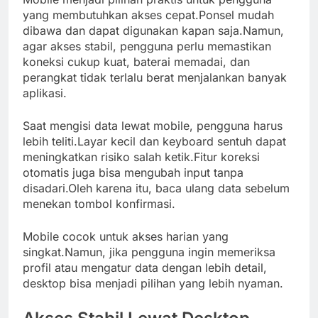
yang membutuhkan akses cepat.Ponsel mudah
dibawa dan dapat digunakan kapan saja.Namun,
agar akses stabil, pengguna perlu memastikan
koneksi cukup kuat, baterai memadai, dan
perangkat tidak terlalu berat menjalankan banyak
aplikasi.
Saat mengisi data lewat mobile, pengguna harus
lebih teliti.Layar kecil dan keyboard sentuh dapat
meningkatkan risiko salah ketik.Fitur koreksi
otomatis juga bisa mengubah input tanpa
disadari.Oleh karena itu, baca ulang data sebelum
menekan tombol konfirmasi.
Mobile cocok untuk akses harian yang
singkat.Namun, jika pengguna ingin memeriksa
profil atau mengatur data dengan lebih detail,
desktop bisa menjadi pilihan yang lebih nyaman.