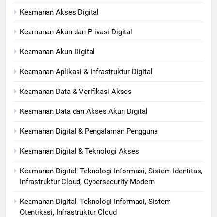
Keamanan Akses Digital
Keamanan Akun dan Privasi Digital
Keamanan Akun Digital
Keamanan Aplikasi & Infrastruktur Digital
Keamanan Data & Verifikasi Akses
Keamanan Data dan Akses Akun Digital
Keamanan Digital & Pengalaman Pengguna
Keamanan Digital & Teknologi Akses
Keamanan Digital, Teknologi Informasi, Sistem Identitas,
Infrastruktur Cloud, Cybersecurity Modern
Keamanan Digital, Teknologi Informasi, Sistem
Otentikasi, Infrastruktur Cloud