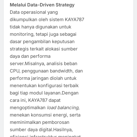
Melalui Data-Driven Strategy
Data operasional yang
dikumpulkan oleh sistem KAYA787
tidak hanya digunakan untuk
monitoring, tetapi juga sebagai
dasar pengambilan keputusan
strategis terkait alokasi sumber
daya dan performa
server.Misalnya, analisis beban
CPU, penggunaan bandwidth, dan
performa jaringan diolah untuk
menentukan konfigurasi terbaik
bagi tiap modul layanan.Dengan
cara ini, KAYA787 dapat
mengoptimalkan
load balancing
,
menekan konsumsi energi, serta
meminimalkan pemborosan
sumber daya digital.Hasilnya,
efisiensi infrastruktur meningkat