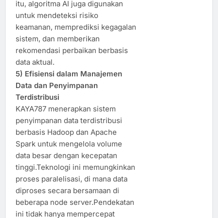
itu, algoritma AI juga digunakan
untuk mendeteksi risiko
keamanan, memprediksi kegagalan
sistem, dan memberikan
rekomendasi perbaikan berbasis
data aktual.
5) Efisiensi dalam Manajemen
Data dan Penyimpanan
Terdistribusi
KAYA787 menerapkan sistem
penyimpanan data terdistribusi
berbasis Hadoop dan Apache
Spark untuk mengelola volume
data besar dengan kecepatan
tinggi.Teknologi ini memungkinkan
proses paralelisasi, di mana data
diproses secara bersamaan di
beberapa node server.Pendekatan
ini tidak hanya mempercepat