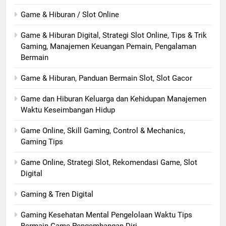
Game & Hiburan / Slot Online
Game & Hiburan Digital, Strategi Slot Online, Tips & Trik
Gaming, Manajemen Keuangan Pemain, Pengalaman
Bermain
Game & Hiburan, Panduan Bermain Slot, Slot Gacor
Game dan Hiburan Keluarga dan Kehidupan Manajemen
Waktu Keseimbangan Hidup
Game Online, Skill Gaming, Control & Mechanics,
Gaming Tips
Game Online, Strategi Slot, Rekomendasi Game, Slot
Digital
Gaming & Tren Digital
Gaming Kesehatan Mental Pengelolaan Waktu Tips