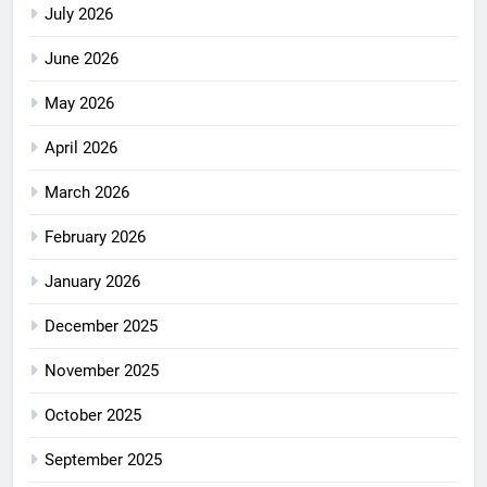
July 2026
June 2026
May 2026
April 2026
March 2026
February 2026
January 2026
December 2025
November 2025
October 2025
September 2025