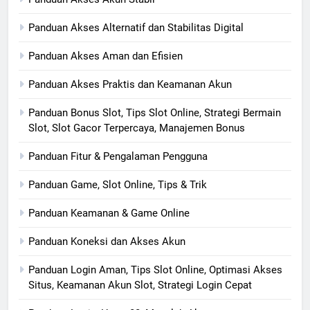
Panduan Akses Alternatif dan Stabilitas Digital
Panduan Akses Aman dan Efisien
Panduan Akses Praktis dan Keamanan Akun
Panduan Bonus Slot, Tips Slot Online, Strategi Bermain
Slot, Slot Gacor Terpercaya, Manajemen Bonus
Panduan Fitur & Pengalaman Pengguna
Panduan Game, Slot Online, Tips & Trik
Panduan Keamanan & Game Online
Panduan Koneksi dan Akses Akun
Panduan Login Aman, Tips Slot Online, Optimasi Akses
Situs, Keamanan Akun Slot, Strategi Login Cepat