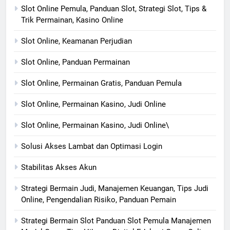
Slot Online Pemula, Panduan Slot, Strategi Slot, Tips &
Trik Permainan, Kasino Online
Slot Online, Keamanan Perjudian
Slot Online, Panduan Permainan
Slot Online, Permainan Gratis, Panduan Pemula
Slot Online, Permainan Kasino, Judi Online
Slot Online, Permainan Kasino, Judi Online\
Solusi Akses Lambat dan Optimasi Login
Stabilitas Akses Akun
Strategi Bermain Judi, Manajemen Keuangan, Tips Judi
Online, Pengendalian Risiko, Panduan Pemain
Strategi Bermain Slot Panduan Slot Pemula Manajemen