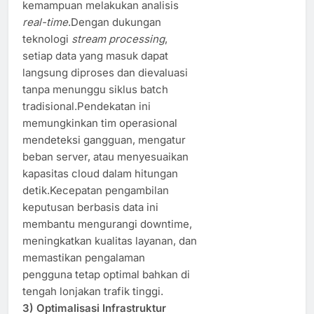
kemampuan melakukan analisis
real-time
.Dengan dukungan
teknologi
stream processing
,
setiap data yang masuk dapat
langsung diproses dan dievaluasi
tanpa menunggu siklus batch
tradisional.Pendekatan ini
memungkinkan tim operasional
mendeteksi gangguan, mengatur
beban server, atau menyesuaikan
kapasitas cloud dalam hitungan
detik.Kecepatan pengambilan
keputusan berbasis data ini
membantu mengurangi downtime,
meningkatkan kualitas layanan, dan
memastikan pengalaman
pengguna tetap optimal bahkan di
tengah lonjakan trafik tinggi.
3) Optimalisasi Infrastruktur