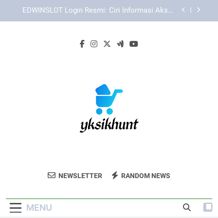
Skip
Login Edwinslot Terbaru untuk Akses Akun yang
to
Lebih Stabil dan Aman
content
Cara Menjaga Keamanan Data Saat Lebah4D
Login dengan Langkah yang Lebih Aman dan
Terarah
TIARA4D Link Alternatif dengan Sistem Akses
yang Lebih Terarah
EDWINSLOT Login Resmi: Ciri Informasi Akses
yang Perlu Diperhatikan
Login Edwinslot Terbaru untuk Akses Akun yang
Lebih Stabil dan Aman
Cara Menjaga Keamanan Data Saat Lebah4D
Login dengan Langkah yang Lebih Aman dan
Terarah
Yksi Khunt
Temukan Koleksi Fashion Terbaru Di Yksi
NEWSLETTER
RANDOM NEWS
Khunt. Belanja Online Mudah Dan Aman
Dengan Berbagai Pilihan Gaya.
MENU