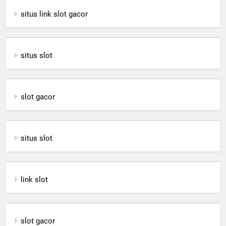
situs link slot gacor
situs slot
slot gacor
situs slot
link slot
slot gacor