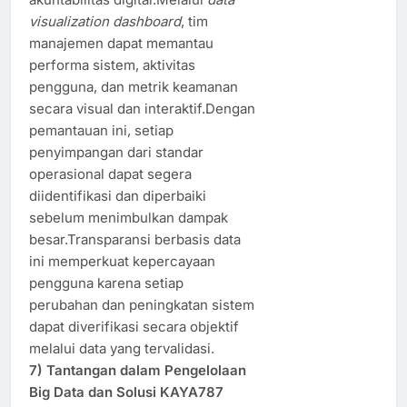
visualization dashboard
, tim
manajemen dapat memantau
performa sistem, aktivitas
pengguna, dan metrik keamanan
secara visual dan interaktif.Dengan
pemantauan ini, setiap
penyimpangan dari standar
operasional dapat segera
diidentifikasi dan diperbaiki
sebelum menimbulkan dampak
besar.Transparansi berbasis data
ini memperkuat kepercayaan
pengguna karena setiap
perubahan dan peningkatan sistem
dapat diverifikasi secara objektif
melalui data yang tervalidasi.
7) Tantangan dalam Pengelolaan
Big Data dan Solusi KAYA787