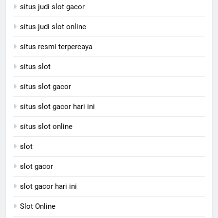
situs judi slot gacor
situs judi slot online
situs resmi terpercaya
situs slot
situs slot gacor
situs slot gacor hari ini
situs slot online
slot
slot gacor
slot gacor hari ini
Slot Online