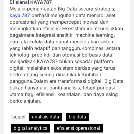
Efisiensi KAYA787
Melalui pemanfaatan Big Data secara strategis,
kaya 787
berhasil mengubah data menjadi aset
operasional yang mempercepat inovasi dan
meningkatkan efisiensi.Ekosistem ini menunjukkan
bagaimana integrasi analitik, machine learning,
dan tata kelola data dapat menciptakan sistem
yang lebih adaptif dan tangguh.Kombinasi antara
teknologi prediktif dan otomasi berbasis data
menjadikan KAYA787 bukan sekadar platform
digital, melainkan ekosistem cerdas yang terus
berkembang seiring dinamika kebutuhan
pengguna.Dalam era transformasi digital, Big Data
bukan hanya alat bantu analisis, tetapi pondasi
utama bagi efisiensi, keandalan, dan daya saing
berkelanjutan.
Tagged:
analisis data
big data
digital analytics
efisiensi operasional