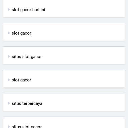
slot gacor hari ini
slot gacor
situs slot gacor
slot gacor
situs terpercaya
situs slot gacor