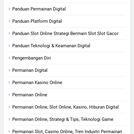
Panduan Permainan Digital
Panduan Platform Digital
Panduan Slot Online Strategi Bermain Slot Slot Gacor
Panduan Teknologi & Keamanan Digital
Pengembangan Diri
Permainan Digital
Permainan Kasino Online
Permainan Online
Permainan Online, Slot Online, Kasino, Hiburan Digital
Permainan Online, Strategi & Tips, Teknologi Game
Permainan Slot, Casino Online, Tren Industri Permainan