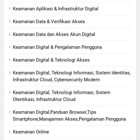
Keamanan Aplikasi & Infrastruktur Digital
Keamanan Data & Verifikasi Akses
Keamanan Data dan Akses Akun Digital
Keamanan Digital & Pengalaman Pengguna
Keamanan Digital & Teknologi Akses
Keamanan Digital, Teknologi Informasi, Sistem Identitas,
Infrastruktur Cloud, Cybersecurity Modern
Keamanan Digital, Teknologi Informasi, Sistem
Otentikasi, Infrastruktur Cloud
Keamanan Digital,Panduan Browser,Tips
Smartphone,Manajemen Akses,Pengalaman Pengguna
Keamanan Online