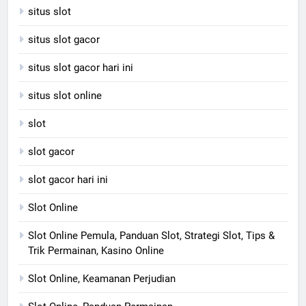
situs slot
situs slot gacor
situs slot gacor hari ini
situs slot online
slot
slot gacor
slot gacor hari ini
Slot Online
Slot Online Pemula, Panduan Slot, Strategi Slot, Tips &
Trik Permainan, Kasino Online
Slot Online, Keamanan Perjudian