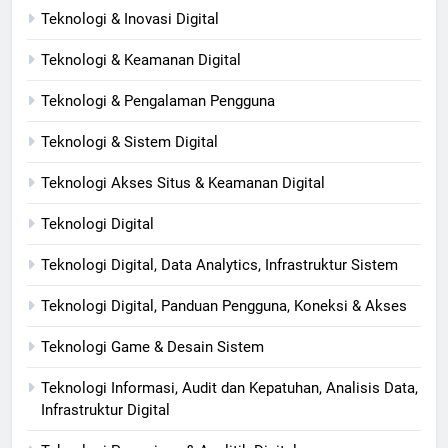
Teknologi & Inovasi Digital
Teknologi & Keamanan Digital
Teknologi & Pengalaman Pengguna
Teknologi & Sistem Digital
Teknologi Akses Situs & Keamanan Digital
Teknologi Digital
Teknologi Digital, Data Analytics, Infrastruktur Sistem
Teknologi Digital, Panduan Pengguna, Koneksi & Akses
Teknologi Game & Desain Sistem
Teknologi Informasi, Audit dan Kepatuhan, Analisis Data,
Infrastruktur Digital