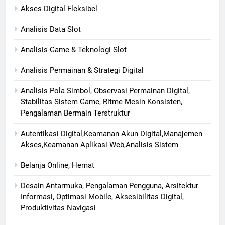
Akses Digital Fleksibel
Analisis Data Slot
Analisis Game & Teknologi Slot
Analisis Permainan & Strategi Digital
Analisis Pola Simbol, Observasi Permainan Digital,
Stabilitas Sistem Game, Ritme Mesin Konsisten,
Pengalaman Bermain Terstruktur
Autentikasi Digital,Keamanan Akun Digital,Manajemen
Akses,Keamanan Aplikasi Web,Analisis Sistem
Belanja Online, Hemat
Desain Antarmuka, Pengalaman Pengguna, Arsitektur
Informasi, Optimasi Mobile, Aksesibilitas Digital,
Produktivitas Navigasi