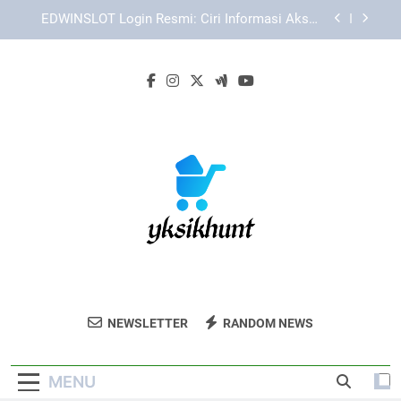
Skip
Login Edwinslot Terbaru untuk Akses Akun yang
to
Lebih Stabil dan Aman
content
Cara Menjaga Keamanan Data Saat Lebah4D
Login dengan Langkah yang Lebih Aman dan
Terarah
TIARA4D Link Alternatif dengan Sistem Akses
yang Lebih Terarah
EDWINSLOT Login Resmi: Ciri Informasi Akses
yang Perlu Diperhatikan
Login Edwinslot Terbaru untuk Akses Akun yang
Lebih Stabil dan Aman
Cara Menjaga Keamanan Data Saat Lebah4D
Login dengan Langkah yang Lebih Aman dan
Terarah
Yksi Khunt
Temukan Koleksi Fashion Terbaru Di Yksi
NEWSLETTER
RANDOM NEWS
Khunt. Belanja Online Mudah Dan Aman
Dengan Berbagai Pilihan Gaya.
MENU