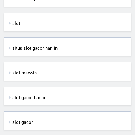
slot
situs slot gacor hari ini
slot maxwin
slot gacor hari ini
slot gacor