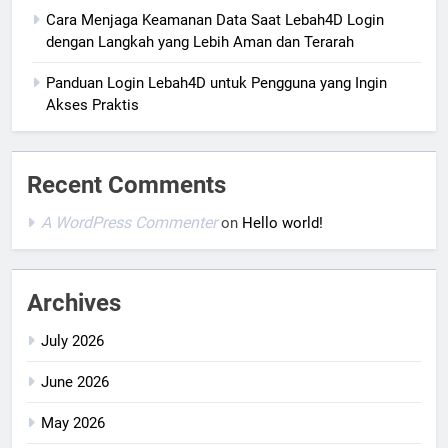
Cara Menjaga Keamanan Data Saat Lebah4D Login
dengan Langkah yang Lebih Aman dan Terarah
Panduan Login Lebah4D untuk Pengguna yang Ingin
Akses Praktis
Recent Comments
A WordPress Commenter
on
Hello world!
Archives
July 2026
June 2026
May 2026