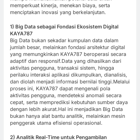
memperkuat kinerja, menekan biaya, serta
menciptakan inovasi yang berkelanjutan.
1) Big Data sebagai Fondasi Ekosistem Digital
KAYA787
Big Data bukan sekadar kumpulan data dalam
jumlah besar, melainkan fondasi arsitektur digital
yang memungkinkan KAYA787 beroperasi secara
adaptif dan responsif.Data yang dihasilkan dari
aktivitas pengguna, transaksi sistem, hingga
perilaku interaksi aplikasi dikumpulkan, dianalisis,
dan diolah menjadi informasi bernilai tinggi.Melalui
proses ini, KAYA787 dapat mengenali pola
aktivitas pengguna, mendeteksi anomali secara
cepat, serta memprediksi kebutuhan sumber daya
dengan lebih akurat.Hal ini menjadikan Big Data
bukan hanya alat bantu analitik, melainkan mesin
penggerak utama efisiensi operasional.
2) Analitik Real-Time untuk Pengambilan