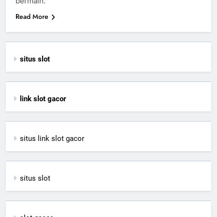
bermain.
Read More
situs slot
link slot gacor
situs link slot gacor
situs slot