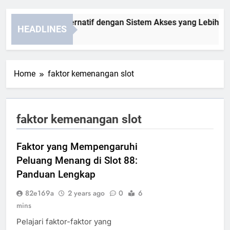
ARA4D Link Alternatif dengan Sistem Akses yang Lebih Terar
HEADLINES
Weeks Ago
Home
faktor kemenangan slot
faktor kemenangan slot
Faktor yang Mempengaruhi
Peluang Menang di Slot 88:
Panduan Lengkap
82e169a
2 years ago
0
6
mins
Pelajari faktor-faktor yang