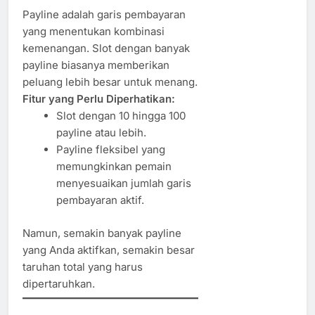
Payline adalah garis pembayaran
yang menentukan kombinasi
kemenangan. Slot dengan banyak
payline biasanya memberikan
peluang lebih besar untuk menang.
Fitur yang Perlu Diperhatikan:
Slot dengan 10 hingga 100
payline atau lebih.
Payline fleksibel yang
memungkinkan pemain
menyesuaikan jumlah garis
pembayaran aktif.
Namun, semakin banyak payline
yang Anda aktifkan, semakin besar
taruhan total yang harus
dipertaruhkan.