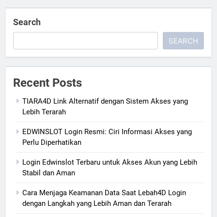
Search
SEARCH
Recent Posts
TIARA4D Link Alternatif dengan Sistem Akses yang
Lebih Terarah
EDWINSLOT Login Resmi: Ciri Informasi Akses yang
Perlu Diperhatikan
Login Edwinslot Terbaru untuk Akses Akun yang Lebih
Stabil dan Aman
Cara Menjaga Keamanan Data Saat Lebah4D Login
dengan Langkah yang Lebih Aman dan Terarah