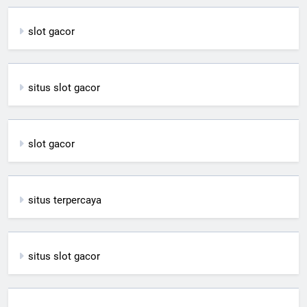
slot gacor
situs slot gacor
slot gacor
situs terpercaya
situs slot gacor