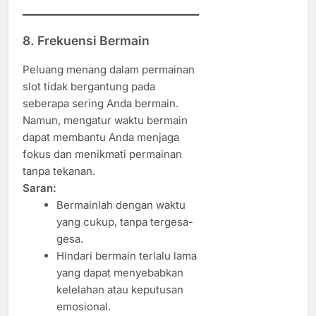
8.
Frekuensi Bermain
Peluang menang dalam permainan
slot tidak bergantung pada
seberapa sering Anda bermain.
Namun, mengatur waktu bermain
dapat membantu Anda menjaga
fokus dan menikmati permainan
tanpa tekanan.
Saran:
Bermainlah dengan waktu
yang cukup, tanpa tergesa-
gesa.
Hindari bermain terlalu lama
yang dapat menyebabkan
kelelahan atau keputusan
emosional.