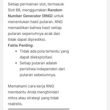
Setiap permainan slot, termasuk
Slot 88, menggunakan
Random
Number Generator (RNG)
untuk
menentukan hasil putaran. RNG
memastikan bahwa hasil setiap
putaran sepenuhnya acak dan
tidak dapat diprediksi.
Fakta Penting:
Tidak ada pola tertentu yang
dapat dieksploitasi.
Setiap putaran adalah
peristiwa independen dari
putaran sebelumnya.
Memahami cara kerja RNG
membantu Anda menghindari
mitos atau strategi yang tidak
realistis.