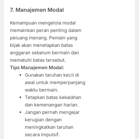
7.
Manajemen Modal
Kemampuan mengelola modal
memainkan peran penting dalam
peluang menang. Pemain yang
bijak akan menetapkan batas
anggaran sebelum bermain dan
mematuhi batas tersebut.
Tips Manajemen Modal:
Gunakan taruhan kecil di
awal untuk memperpanjang
waktu bermain.
Tetapkan batas kekalahan
dan kemenangan harian.
Jangan pernah mengejar
kerugian dengan
meningkatkan taruhan
secara impulsif.