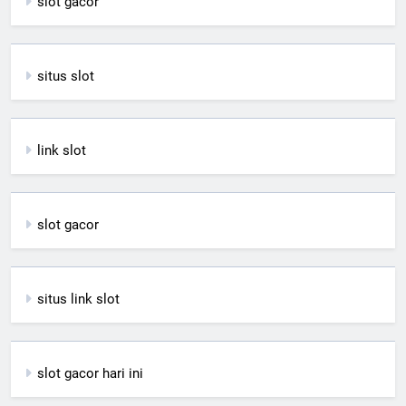
slot gacor
situs slot
link slot
slot gacor
situs link slot
slot gacor hari ini