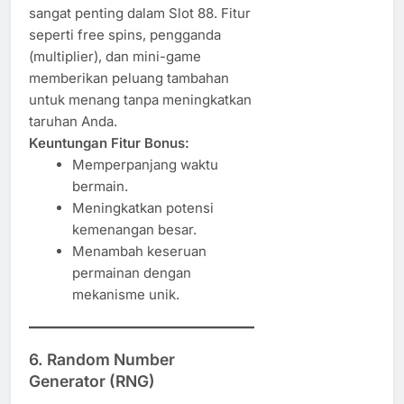
sangat penting dalam Slot 88. Fitur
seperti free spins, pengganda
(multiplier), dan mini-game
memberikan peluang tambahan
untuk menang tanpa meningkatkan
taruhan Anda.
Keuntungan Fitur Bonus:
Memperpanjang waktu
bermain.
Meningkatkan potensi
kemenangan besar.
Menambah keseruan
permainan dengan
mekanisme unik.
6.
Random Number
Generator (RNG)